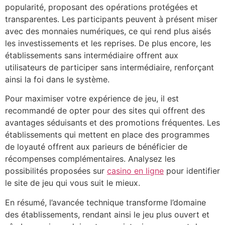
popularité, proposant des opérations protégées et
transparentes. Les participants peuvent à présent miser
avec des monnaies numériques, ce qui rend plus aisés
les investissements et les reprises. De plus encore, les
établissements sans intermédiaire offrent aux
utilisateurs de participer sans intermédiaire, renforçant
ainsi la foi dans le système.
Pour maximiser votre expérience de jeu, il est
recommandé de opter pour des sites qui offrent des
avantages séduisants et des promotions fréquentes. Les
établissements qui mettent en place des programmes
de loyauté offrent aux parieurs de bénéficier de
récompenses complémentaires. Analysez les
possibilités proposées sur
casino en ligne
pour identifier
le site de jeu qui vous suit le mieux.
En résumé, l’avancée technique transforme l’domaine
des établissements, rendant ainsi le jeu plus ouvert et