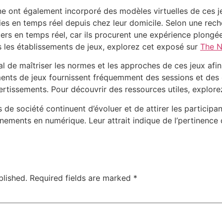
ne ont également incorporé des modèles virtuelles de ces j
ties en temps réel depuis chez leur domicile. Selon une re
alers en temps réel, car ils procurent une expérience plong
s les établissements de jeux, explorez cet exposé sur
The N
al de maîtriser les normes et les approches de ces jeux afi
ments de jeux fournissent fréquemment des sessions et des o
vertissements. Pour découvrir des ressources utiles, explor
 de société continuent d’évoluer et de attirer les participan
nements en numérique. Leur attrait indique de l’pertinence d
blished.
Required fields are marked
*