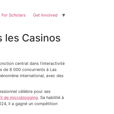
For Scholars
Get Involved
s les Casinos
nction central dans l’interactivité
s de 8 000 concurrents à Las
 phénomène international, avec des
essionnel célèbre pour ses
fil de microblogging
. Sa habilité à
2024, il a gagné un compétition