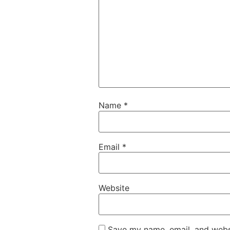
Name
*
Email
*
Website
Save my name, email, and websi