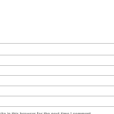
te in this browser for the next time I comment.