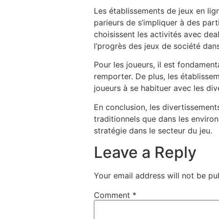
Les établissements de jeux en lig
parieurs de s’impliquer à des par
choisissent les activités avec de
l’progrès des jeux de société dan
Pour les joueurs, il est fondament
remporter. De plus, les établisse
joueurs à se habituer avec les di
En conclusion, les divertissements
traditionnels que dans les environ
stratégie dans le secteur du jeu.
Leave a Reply
Your email address will not be pu
Comment
*