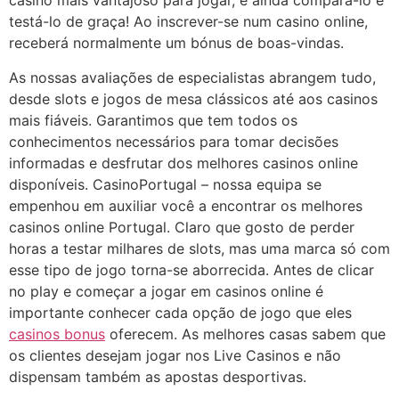
casino mais vantajoso para jogar, e ainda compará-lo e
testá-lo de graça! Ao inscrever-se num casino online,
receberá normalmente um bónus de boas-vindas.
As nossas avaliações de especialistas abrangem tudo,
desde slots e jogos de mesa clássicos até aos casinos
mais fiáveis. Garantimos que tem todos os
conhecimentos necessários para tomar decisões
informadas e desfrutar dos melhores casinos online
disponíveis. CasinoPortugal – nossa equipa se
empenhou em auxiliar você a encontrar os melhores
casinos online Portugal. Claro que gosto de perder
horas a testar milhares de slots, mas uma marca só com
esse tipo de jogo torna-se aborrecida. Antes de clicar
no play e começar a jogar em casinos online é
importante conhecer cada opção de jogo que eles
casinos bonus
oferecem. As melhores casas sabem que
os clientes desejam jogar nos Live Casinos e não
dispensam também as apostas desportivas.