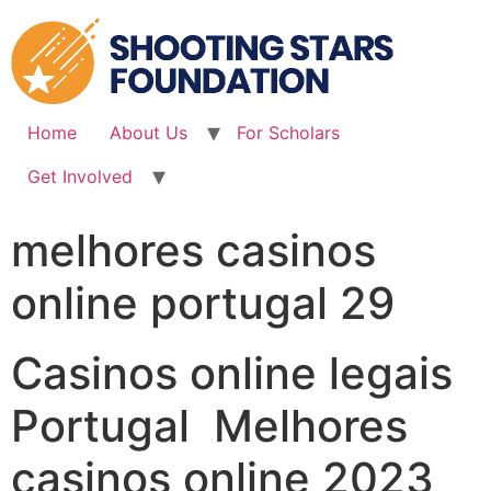
Skip
to
content
Home
About Us
For Scholars
Get Involved
melhores casinos
online portugal 29
Casinos online legais
Portugal ️ Melhores
casinos online 2023