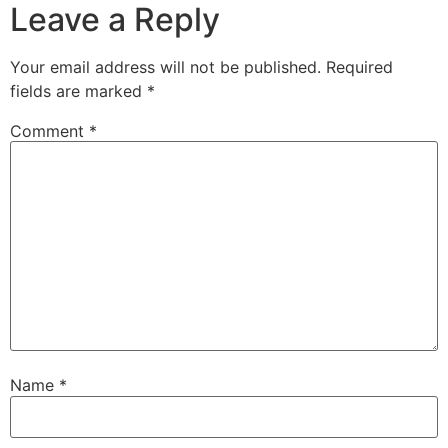
Leave a Reply
Your email address will not be published.
Required
fields are marked
*
Comment
*
Name
*