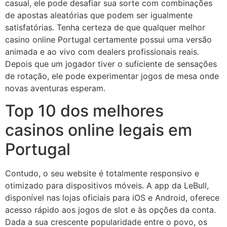
casual, ele pode desafiar sua sorte com combinações
de apostas aleatórias que podem ser igualmente
satisfatórias. Tenha certeza de que qualquer melhor
casino online Portugal certamente possui uma versão
animada e ao vivo com dealers profissionais reais.
Depois que um jogador tiver o suficiente de sensações
de rotação, ele pode experimentar jogos de mesa onde
novas aventuras esperam.
Top 10 dos melhores
casinos online legais em
Portugal
Contudo, o seu website é totalmente responsivo e
otimizado para dispositivos móveis. A app da LeBull,
disponível nas lojas oficiais para iOS e Android, oferece
acesso rápido aos jogos de slot e às opções da conta.
Dada a sua crescente popularidade entre o povo, os