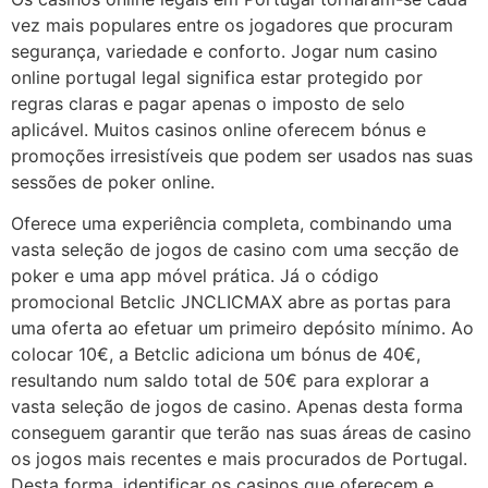
vez mais populares entre os jogadores que procuram
segurança, variedade e conforto. Jogar num casino
online portugal legal significa estar protegido por
regras claras e pagar apenas o imposto de selo
aplicável. Muitos casinos online oferecem bónus e
promoções irresistíveis que podem ser usados nas suas
sessões de poker online.
Oferece uma experiência completa, combinando uma
vasta seleção de jogos de casino com uma secção de
poker e uma app móvel prática. Já o código
promocional Betclic JNCLICMAX abre as portas para
uma oferta ao efetuar um primeiro depósito mínimo. Ao
colocar 10€, a Betclic adiciona um bónus de 40€,
resultando num saldo total de 50€ para explorar a
vasta seleção de jogos de casino. Apenas desta forma
conseguem garantir que terão nas suas áreas de casino
os jogos mais recentes e mais procurados de Portugal.
Desta forma, identificar os casinos que oferecem e