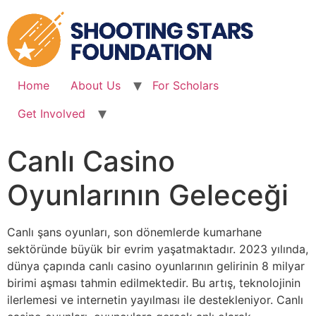
Skip
to
content
Home
About Us
For Scholars
Get Involved
Canlı Casino
Oyunlarının Geleceği
Canlı şans oyunları, son dönemlerde kumarhane
sektöründe büyük bir evrim yaşatmaktadır. 2023 yılında,
dünya çapında canlı casino oyunlarının gelirinin 8 milyar
birimi aşması tahmin edilmektedir. Bu artış, teknolojinin
ilerlemesi ve internetin yayılması ile destekleniyor. Canlı