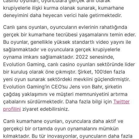
casino oyunları, oyunculara gerçek anlı olarak
krupiyelerle ilişki kurma olanak sunarak, kumarhane
deneyimini daha heyecan verici hale getirmektedir.
Canlı şans oyunları, oyuncuların evlerinin rahatlığında
gerçek bir kumarhane tecrübesi yaşamalarını temin eder.
Bu oyunlar, genellikle yüksek standartlı video yayını ile
sağlanmaktadır ve oyunculara gerçek krupiyelerle
oynama imkanı sağlamaktadır. 2022 senesinde,
Evolution Gaming, canlı casino oyunları sektöründe lider
bir kuruluş olarak öne çıkmıştır. Şirket, 100’den fazla
yeni oyun sunarak sektördeki mevkiini güçlendirmiştir.
Evolution Gaming’in CEO’su Jens von Bahr, şirketin
çağdaş yaklaşımını ve müşteri memnuniyetini artırma
çabalarını sürdürmektedir. Daha fazla bilgi için
Twitter
profilini
ziyaret edebilirsiniz.
Canlı kumarhane oyunları, oyunculara daha aktif ve
gerçekçi bir ortamda oyun oynamalarını mümkün
kılmaktadır. Bu tür inovasyonlar, oyuncuların daha fazla