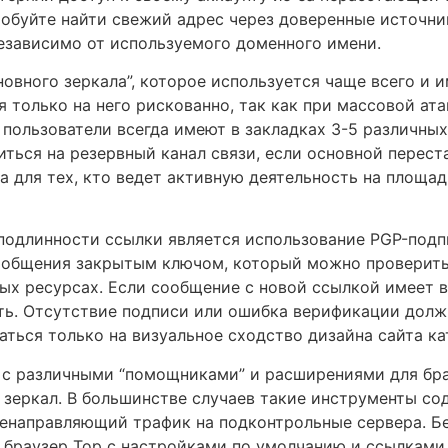
обуйте найти свежий адрес через доверенные источник
независимо от используемого доменного имени.
новного зеркала”, которое используется чаще всего и
я только на него рискованно, так как при массовой ат
пользователи всегда имеют в закладках 3-5 различных
ться на резервный канал связи, если основной переста
 для тех, кто ведет активную деятельность на площад
одлинности ссылки является использование PGP-подп
ообщения закрытым ключом, который можно проверит
ых ресурсах. Если сообщение с новой ссылкой имеет 
сть. Отсутствие подписи или ошибка верификации долж
аться только на визуальное сходство дизайна сайта ка
 с различными “помощниками” и расширениями для б
 зеркал. В большинстве случаев такие инструменты со
енаправляющий трафик на подконтрольные сервера. Б
 браузер Тор с настройками по умолчанию и ссылками