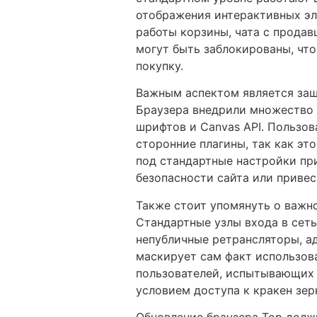
отображения интерактивных эл
работы корзины, чата с прода
могут быть заблокированы, чт
покупку.
Важным аспектом является защи
Браузера внедрили множество 
шрифтов и Canvas API. Пользов
сторонние плагины, так как эт
под стандартные настройки пр
безопасности сайта или приве
Также стоит упомянуть о важно
Стандартные узлы входа в сет
непубличные ретрансляторы, а
маскирует сам факт использов
пользователей, испытывающих 
условием доступа к кракен зер
Обновление браузера Тор долж