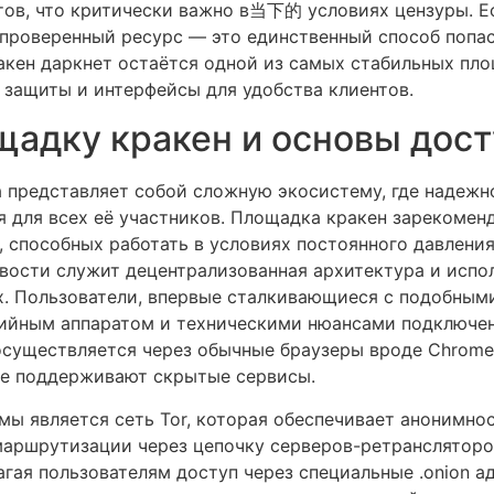
тов, что критически важно в当下的 условиях цензуры. Е
 проверенный ресурс — это единственный способ попас
акен даркнет остаётся одной из самых стабильных пло
 защиты и интерфейсы для удобства клиентов.
щадку кракен и основы дос
 представляет собой сложную экосистему, где надежн
для всех её участников. Площадка кракен зарекоменд
, способных работать в условиях постоянного давлени
ивости служит децентрализованная архитектура и испо
. Пользователи, впервые сталкивающиеся с подобными
ийным аппаратом и техническими нюансами подключен
существляется через обычные браузеры вроде Chrome и
не поддерживают скрытые сервисы.
ы является сеть Tor, которая обеспечивает анонимнос
аршрутизации через цепочку серверов-ретрансляторо
лагая пользователям доступ через специальные .onion а