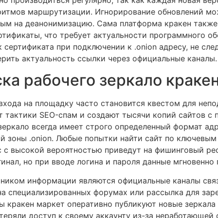
ритмов маршрутизации. Игнорирование обновлений мо
ным на деанонимизацию. Сама платформа кракен также
тификаты, что требует актуальности программного обе
 сертификата при подключении к .onion адресу, не сле
ерить актуальность ссылки через официальные каналы.
ка рабочего зеркало краке
входа на площадку часто становится квестом для непо
 тактики SEO-спам и создают тысячи копий сайтов с 
зеркало всегда имеет строго определенный формат ад
й зоны .onion. Любые попытки найти сайт по ключевым
с с высокой вероятностью приведут на фишинговый рес
гинал, но при вводе логина и пароля данные мгновенн
ником информации являются официальные каналы свя
 на специализированных форумах или рассылка для за
ы кракен маркет оперативно публикуют новые зеркала
теряли доступ к своему аккаунту из-за неработающей 