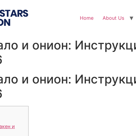
Home
About Us
ало и онион: Инструкц
6
ало и онион: Инструкц
6
акен и