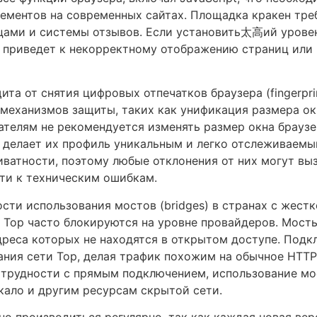
ементов на современных сайтах. Площадка кракен треб
вцами и системы отзывов. Если установить太高ий урове
о приведет к некорректному отображению страниц ил
та от снятия цифровых отпечатков браузера (fingerprin
механизмов защиты, таких как унификация размера ок
ателям не рекомендуется изменять размер окна брауз
о делает их профиль уникальным и легко отслеживаемы
иватности, поэтому любые отклонения от них могут вы
сти к техническим ошибкам.
сти использования мостов (bridges) в странах с жестк
ь Тор часто блокируются на уровне провайдеров. Мост
дреса которых не находятся в открытом доступе. Подк
ания сети Тор, делая трафик похожим на обычное HTTP
трудности с прямым подключением, использование мо
кало и другим ресурсам скрытой сети.
но производиться регулярно, так как каждая новая ве