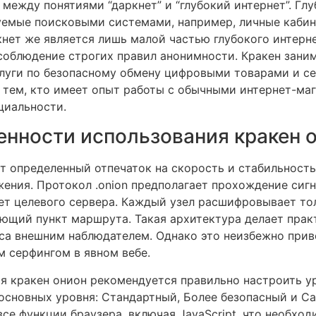
между понятиями “даркнет” и “глубокий интернет”. Гл
руемые поисковыми системами, например, личные кабин
нет же является лишь малой частью глубокого интерне
 соблюдение строгих правил анонимности. Кракен зани
слуги по безопасному обмену цифровыми товарами и с
 тем, кто имеет опыт работы с обычными интернет-ма
циальности.
енности использования кракен 
т определенный отпечаток на скорость и стабильность
ения. Протокол .onion предполагает прохождение сигн
нет целевого сервера. Каждый узел расшифровывает т
ющий пункт маршрута. Такая архитектура делает пра
са внешним наблюдателем. Однако это неизбежно прив
м серфингом в явном вебе.
я кракен онион рекомендуется правильно настроить у
 основных уровня: Стандартный, Более безопасный и С
се функции браузера, включая JavaScript, что необхо