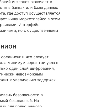
убокий интернет включает в
еты в банках или базы данных
та, где доступ осуществляется
мает нишу маркетплейса в этом
ервисами. Интерфейс
газинами, но с существенными
онион
 соединения, что следует
ала минимум через три узла в
олько один слой шифрования,
ктически невозможным
одит к увеличению задержек
ровень безопасности в
амый безопасный. На
димо для полноценного