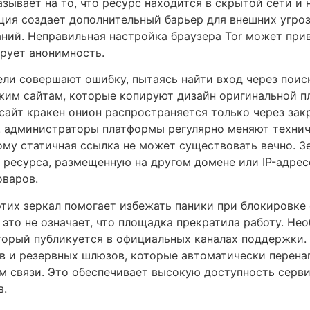
зывает на то, что ресурс находится в скрытой сети и 
ция создает дополнительный барьер для внешних угроз
ний. Неправильная настройка браузера Tor может прив
рует анонимность.
ли совершают ошибку, пытаясь найти вход через поис
ким сайтам, которые копируют дизайн оригинальной 
сайт кракен онион распространяется только через за
 администраторы платформы регулярно меняют технич
ому статичная ссылка не может существовать вечно. З
 ресурса, размещенную на другом домене или IP-адрес
оваров.
тих зеркал помогает избежать паники при блокировке 
 это не означает, что площадка прекратила работу. Не
торый публикуется в официальных каналах поддержки.
в и резервных шлюзов, которые автоматически перена
м связи. Это обеспечивает высокую доступность серв
в.