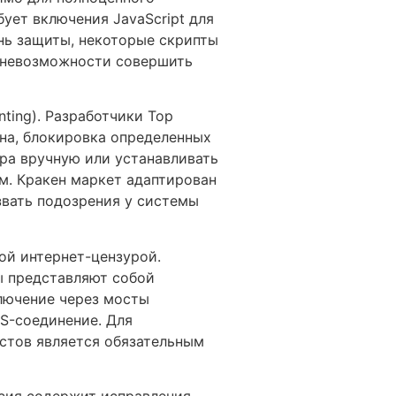
ует включения JavaScript для
нь защиты, некоторые скрипты
и невозможности совершить
ting). Разработчики Тор
на, блокировка определенных
ера вручную или устанавливать
м. Кракен маркет адаптирован
звать подозрения у системы
ой интернет-цензурой.
ы представляют собой
лючение через мосты
S-соединение. Для
стов является обязательным
рсия содержит исправления