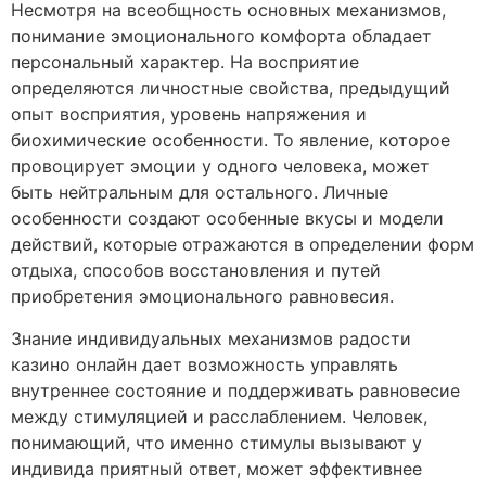
Несмотря на всеобщность основных механизмов,
понимание эмоционального комфорта обладает
персональный характер. На восприятие
определяются личностные свойства, предыдущий
опыт восприятия, уровень напряжения и
биохимические особенности. То явление, которое
провоцирует эмоции у одного человека, может
быть нейтральным для остального. Личные
особенности создают особенные вкусы и модели
действий, которые отражаются в определении форм
отдыха, способов восстановления и путей
приобретения эмоционального равновесия.
Знание индивидуальных механизмов радости
казино онлайн дает возможность управлять
внутреннее состояние и поддерживать равновесие
между стимуляцией и расслаблением. Человек,
понимающий, что именно стимулы вызывают у
индивида приятный ответ, может эффективнее