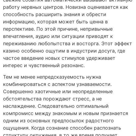
работу нервных центров. Новизна оценивается как
способность расширить знания и обрести
информацию, которая может быть ценна в
перспективе. По этой причине, непривычные
впечатления, аудио или ситуации приводят к
переживанию любопытства и восторга. Этот эффект
казино особенно ощутим в индустрии досуга, где
частое введение новых стимулов удерживает
интерес и чувственный резонанс.
Тем не менее непредсказуемость нужна
комбинироваться с аспектом узнаваемости.
Совершенно хаотичные или неопределенные
обстоятельства порождают стресс, а не
наслаждение. Следовательно оптимальный
компромисс между знакомым и новым признается
одним из основных предпосылок радостного
ощущения. Когда сознание способен распознать
структуру окружения, в то же время получает