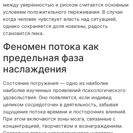
между уверенностью и риском считается основным
условием положительного переживания. В случае
когда человек чувствует власть над ситуацией,
однако сохраняется доля новизны, радость
становится пика.
Феномен потока как
предельная фаза
наслаждения
Состояние погружения — одно из наиболее
наиболее изученных проявлений психологического
удовольствия. Оно появляется, если индивид
целиком сосредоточен в деятельность, забывая
ощущение потока времени и посторонних влияний.
При этом включаются зоны мозга, связанные с
концентрацией, творчеством и вознаграждением.