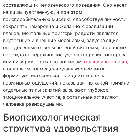
составляющих человеческого поведения. Оно несет
не лишь чувственную, и при этом
приспособительную миссию, способствуя личности
сохранять намерение и желание к реализации
планов. Ментальные триггеры радости являются
внутренние и внешние механизмы, запускающие
определенные ответы нервной системы, способные
порождают переживание удовлетворения, интереса
или эйфории. Согласно анализам
топ казино онлайн
,
в основном совмещение данных элементов
формирует интенсивность и длительность
позитивных ощущений, показывая, по какой причине
отдельные типы занятий вызывают глубокое
эмоциональное участие, а остальные оставляют
человека равнодушными.
Биопсихологическая
структура удовольствия