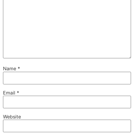
Name
*
Email
*
Website