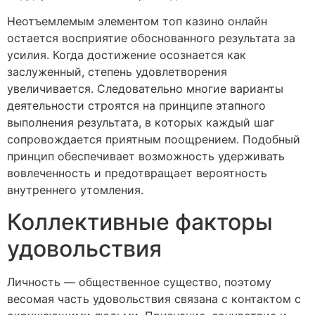
Неотъемлемым элементом топ казино онлайн
остается восприятие обоснованного результата за
усилия. Когда достижение осознается как
заслуженный, степень удовлетворения
увеличивается. Следовательно многие варианты
деятельности строятся на принципе этапного
выполнения результата, в которых каждый шаг
сопровождается приятным поощрением. Подобный
принцип обеспечивает возможность удерживать
вовлеченность и предотвращает вероятность
внутреннего утомления.
Коллективные факторы
удовольствия
Личность — общественное существо, поэтому
весомая часть удовольствия связана с контактом с