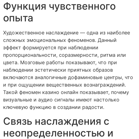
Функция чувственного
опыта
Художественное наслаждение — одна из наиболее
сложных эмоциональных феноменов. Данный
эффект формируется при наблюдении
пропорциональности, соразмерности, ритма или
цвета. Мозговые работы показывают, что при
наблюдении эстетически приятных образов
включаются аналогичные дофаминовые центры, что
и при ощущении вещественных вознаграждений.
Такой феномен казино онлайн показывает, почему
визуальные и аудио сигналы имеют настолько
ключевую функцию в создании радости.
Связь наслаждения с
неопределенностью и