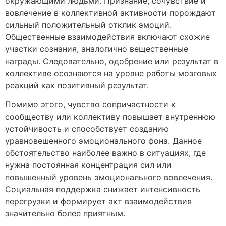
окружающими людьми. Признание, сочувствие и
вовлечение в коллективной активности порождают
сильный положительный отклик эмоций.
Общественные взаимодействия включают схожие
участки сознания, аналогично вещественные
награды. Следовательно, одобрение или результат в
коллективе осознаются на уровне работы мозговых
реакций как позитивный результат.
Помимо этого, чувство сопричастности к
сообществу или коллективу повышает внутреннюю
устойчивость и способствует созданию
уравновешенного эмоционального фона. Данное
обстоятельство наиболее важно в ситуациях, где
нужна постоянная концентрация сил или
повышенный уровень эмоционального вовлечения.
Социальная поддержка снижает интенсивность
перегрузки и формирует акт взаимодействия
значительно более приятным.