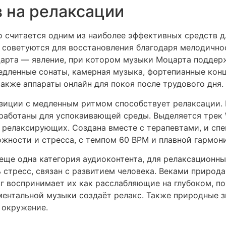
в на релаксации
 считается одним из наиболее эффективных средств д
 советуются для восстановления благодаря мелодично
арта — явление, при котором музыки Моцарта поддер
едленные сонаты, камерная музыка, фортепианные кон
акже аппараты онлайн для покоя после трудового дня.
иции с медленным ритмом способствует релаксации. 
работаны для успокаивающей среды. Выделяется трек We
 релаксирующих. Создана вместе с терапевтами, и спе
жности и стресса, с темпом 60 BPM и плавной гармон
е одна категория аудиоконтента, для релаксационных
 стресс, связан с развитием человека. Веками природ
г воспринимает их как расслабляющие на глубоком, по
ентальной музыки создаёт релакс. Также природные з
 окружение.