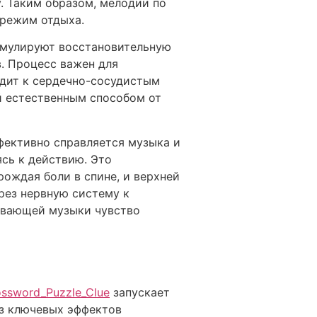
. Таким образом, мелодии по
 режим отдыха.
имулируют восстановительную
в. Процесс важен для
водит к сердечно-сосудистым
й естественным способом от
ективно справляется музыка и
сь к действию. Это
ождая боли в спине, и верхней
рез нервную систему к
ивающей музыки чувство
rossword_Puzzle_Clue
запускает
из ключевых эффектов