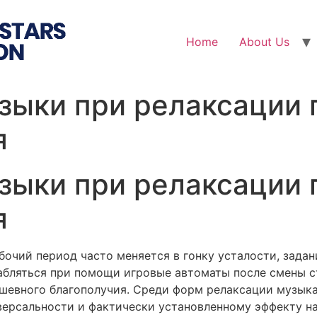
Home
About Us
зыки при релаксации 
я
зыки при релаксации 
я
бочий период часто меняется в гонку усталости, зада
бляться при помощи игровые автоматы после смены с
ушевного благополучия. Среди форм релаксации музык
иверсальности и фактически установленному эффекту н