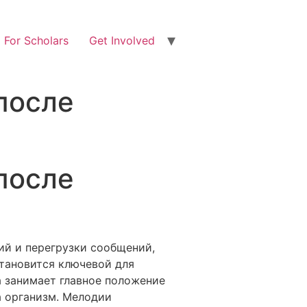
For Scholars
Get Involved
после
после
ний и перегрузки сообщений,
тановится ключевой для
а занимает главное положение
а организм. Мелодии