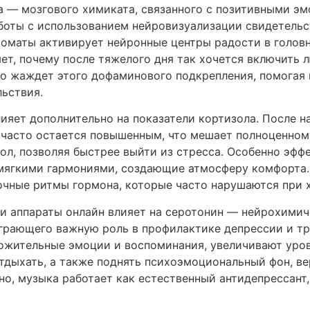
 — мозгового химиката, связанного с позитивными э
аботы с использованием нейровизуализации свидетельс
оматы активирует нейронные центры радости в головно
яет, почему после тяжелого дня так хочется включит
о жаждет этого дофаминового подкрепления, помогая 
льствия.
ияет дополнительно на показатели кортизола. После н
 часто остается повышенным, что мешает полноценном
ол, позволяя быстрее выйти из стресса. Особенно эфф
мягкими гармониями, создающие атмосферу комфорта.
очные ритмы гормона, которые часто нарушаются при 
 и аппараты онлайн влияет на серотонин — нейрохимич
грающего важную роль в профилактике депрессии и т
ложительные эмоции и воспоминания, увеличивают уро
тдыхать, а также поднять психоэмоциональный фон, в
но, музыка работает как естественный антидепрессант