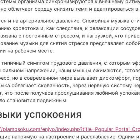
истемы организма синхронизируются к внешнему ритму
но облегчает сердцу снизить темп и адаптироваться в
ся и на артериальное давление. Спокойная музыка ст
ению кровотока и, как следствие, к релаксации сосудо
связана с постоянным стрессом, и нагрузкой, что при
зование музыки для снятия стресса представляет собо
ии на рабочем месте.
ипичный симптом трудового давления, с которым эфф
и сильном напряжении, наши мышцы сжимаются, готовя
есс, но в современном мире вызывает дискомфорт, пор
ыка облегчает скованность, через нервную систему че
, что после получаса прослушивания любимой успока
ело становится подвижным.
зыки успокоения
://plamosoku.com/enjyo/index.php?title=Popular_Portal_C
щие напрямую на настроение и расслабление. Одним 