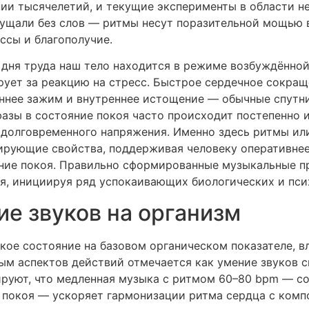
ии тысячелетий, и текущие эксперименты в области 
щущали без слов — ритмы несут поразительной мощью 
ссы и благополучие.
 дня труда наш тело находится в режиме возбуждённой
рует за реакцию на стресс. Быстрое сердечное сокра
еннее зажим и внутреннее истощение — обычные спутни
азы в состояние покоя часто происходит постепенно и
 долговременного напряжения. Именно здесь ритмы ил
рующие свойства, поддерживая человеку оперативнее
яние покоя. Правильно сформированные музыкальные 
ия, инициируя ряд успокаивающих биологических и пси
ие звуков на организм
ское состояние на базовом органическом показателе, 
ым аспектов действий отмечается как умение звуков 
ируют, что медленная музыка с ритмом 60–80 bpm — 
 покоя — ускоряет гармонизации ритма сердца с комп