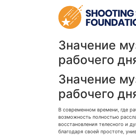
Skip
to
content
Значение му
рабочего дн
Значение му
рабочего дн
В современном времени, где ра
возможность полностью рассла
восстановления телесного и д
благодаря своей простоте, ун