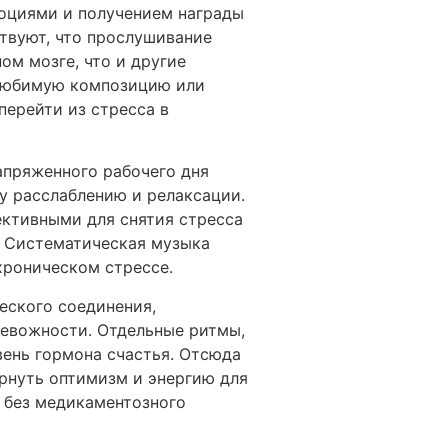
моциями и получением награды
твуют, что прослушивание
м мозге, что и другие
ь любимую композицию или
перейти из стресса в
апряженного рабочего дня
у расслаблению и релаксации.
ективными для снятия стресса
 Систематическая музыка
хроническом стрессе.
еского соединения,
ревожности. Отдельные ритмы,
вень гормона счастья. Отсюда
ернуть оптимизм и энергию для
, без медикаментозного