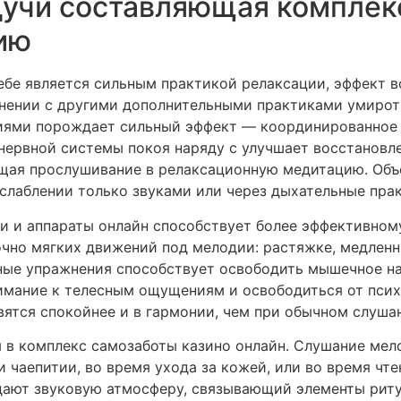
учи составляющая комплек
ию
себе является сильным практикой релаксации, эффект 
инении с другими дополнительными практиками умирот
иями порождает сильный эффект — координированное
ервной системы покоя наряду с улучшает восстановле
ащая прослушивание в релаксационную медитацию. Об
слаблении только звуками или через дыхательные прак
и и аппараты онлайн способствует более эффективном
чно мягких движений под мелодии: растяжке, медленн
сные упражнения способствует освободить мышечное н
нимание к телесным ощущениям и освободиться от псих
ятся спокойнее и в гармонии, чем при обычном слуша
 в комплекс самозаботы казино онлайн. Слушание мел
 чаепитии, во время ухода за кожей, или во время чт
дают звуковую атмосферу, связывающий элементы риту