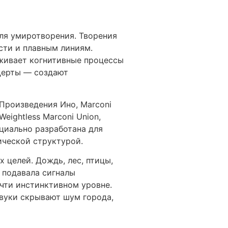
ля умиротворения. Творения
сти и плавным линиям.
живает когнитивные процессы
церты — создают
Произведения Ино, Marconi
ightless Marconi Union,
циально разработана для
ической структурой.
 целей. Дождь, лес, птицы,
а подавала сигналы
чти инстинктивном уровне.
вуки скрывают шум города,