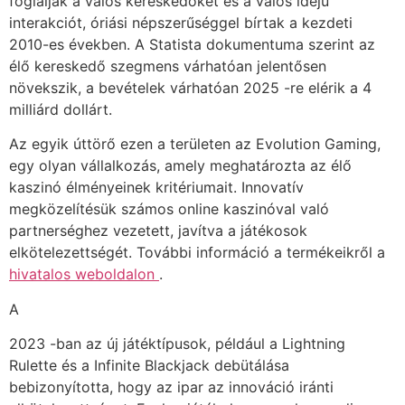
foglalják a valós kereskedőket és a valós idejű
interakciót, óriási népszerűséggel bírtak a kezdeti
2010-es években. A Statista dokumentuma szerint az
élő kereskedő szegmens várhatóan jelentősen
növekszik, a bevételek várhatóan 2025 -re elérik a 4
milliárd dollárt.
Az egyik úttörő ezen a területen az Evolution Gaming,
egy olyan vállalkozás, amely meghatározta az élő
kaszinó élményeinek kritériumait. Innovatív
megközelítésük számos online kaszinóval való
partnerséghez vezetett, javítva a játékosok
elkötelezettségét. További információ a termékeikről a
hivatalos weboldalon
.
A
2023 -ban az új játéktípusok, például a Lightning
Rulette és a Infinite Blackjack debütálása
bebizonyította, hogy az ipar az innováció iránti