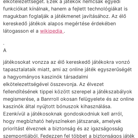
elkötelezettséget. Ezek a játékok nemcsak egyedi
funkciókat kínálnak, hanem a fejlett technológiákat is
magukban foglalják a játékmenet javításához. Az élő
kereskedő játékok alapos megértése érdekében
látogasson el a
wikipedia
.
.
A
játékosokat vonzza az élő kereskedő játékokra vonzó
tapasztalataik miatt, ami az online játék egyszerűségét
a hagyományos kaszinók társadalmi
elkötelezettségével összevonja. Az élvezet
fellendítésének tippei között szerepel a játékszabályok
megismerése, a Banrroll okosan felügyelete és az online
kaszinók által nyújtott bónuszok kihasználása.
Ezenkívül a játékosoknak gondoskodniuk kell arról,
hogy megbízható helyszíneken játszanak, amelyek
prioritást élveznek a biztonság és az igazságosság
szempontjából. Fedezzen fel többet a biztonságos játék