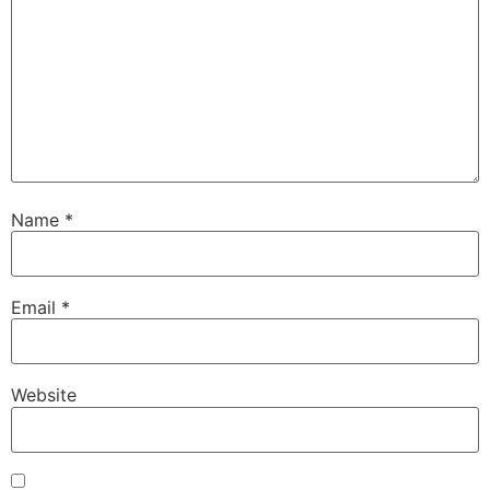
Name
*
Email
*
Website