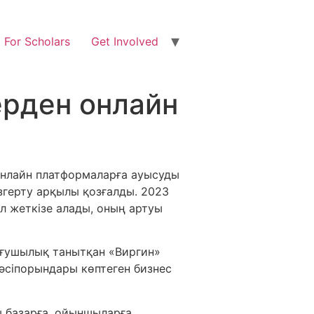
For Scholars
Get Involved
рден онлайн
онлайн платформаларға ауысуды
згерту арқылы қозғалды. 2023
л жеткізе алады, оның артуы
ығушылық танытқан «Виргин»
кәсіпорындары көптеген бизнес
 базарға, ойыншыларға