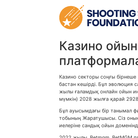
Skip
to
content
Казино ойы
платформала
Казино секторы соңғы бірнеше
бастан кешірді. Бұл эволюция 
жылы ғаламдық онлайн ойын 
мүмкін)
2028 жылға қарай 2928-
Бұл ауысымдағы бір танымал ф
тобының Жаратушысы. Сіз оның 
иелеріне сандық ойын доменінд
2022 жылы, Betmgm, BetMGM пл