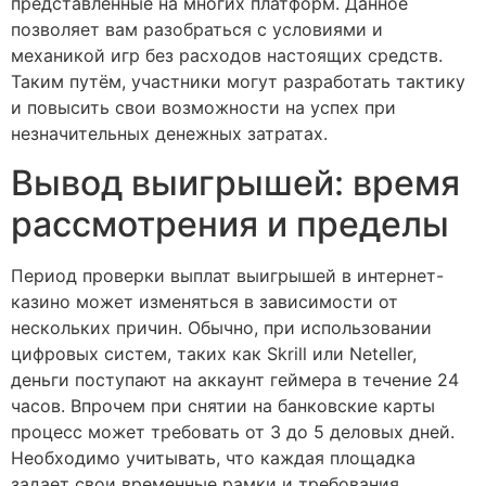
представленные на многих платформ. Данное
позволяет вам разобраться с условиями и
механикой игр без расходов настоящих средств.
Таким путём, участники могут разработать тактику
и повысить свои возможности на успех при
незначительных денежных затратах.
Вывод выигрышей: время
рассмотрения и пределы
Период проверки выплат выигрышей в интернет-
казино может изменяться в зависимости от
нескольких причин. Обычно, при использовании
цифровых систем, таких как Skrill или Neteller,
деньги поступают на аккаунт геймера в течение 24
часов. Впрочем при снятии на банковские карты
процесс может требовать от 3 до 5 деловых дней.
Необходимо учитывать, что каждая площадка
задает свои временные рамки и требования,