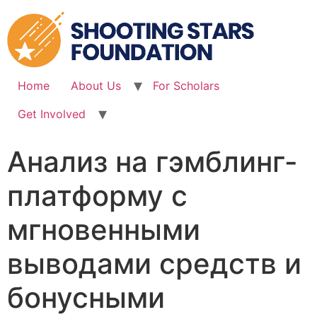
Skip
to
content
Home
About Us
For Scholars
Get Involved
Анализ на гэмблинг-
платформу с
мгновенными
выводами средств и
бонусными