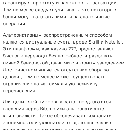
гарантирует простоту и надежность транзакций.
Тем не менее следует учитывать, что некоторые
банки могут налагать лимиты на аналогичные
операции.
Альтернативным распространенным способом
являются виртуальные счета, вроде Skrill и Neteller.
Эти платформы, как казино 777, предоставляют
быстрые переводы без потребности разделять
личной банковской данными с игорным заведением.
Достоинством является отсутствие сбора за
депозит, тем не менее может существовать
ограничение на максимальную величину
перечисления.
Для ценителей цифровых валют предлагаются
внесения через Bitcoin или альтернативные
криптовалюты. Такое обеспечивает сохранить
анонимность и уклониться от дополнительных
издержек, но необходимо учитывать возможных