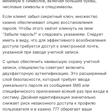
минимум 8 символов, включая большие буквы,
числовые символы и спецсимволы.
Если клиент забыл секретный ключ, множество
казино обеспечивают опцию восстановления
пароля. Чтобы этого хватит кликнуть на линк
“Забыли пароль?” и следовать указаниям. Следует
иметь в виду, что для эффективного возобновления
доступа требуется доступ к электронной почте,
указанной при заводе учетной записи.
С целью обеспечить наивысшую охрану учетной
записи, специалисты советуют включить
двухфакторную аутентификацию. Это расширенный
слой безопасности, который требует ввода
уникального пароля из сообщения SMS или
специфического приложения всякий раз при входе в
систему. Двойная идентификация значительно
снижает риск незаконного доступа к профилю
пользователя и в казино 777 оберегает ваши