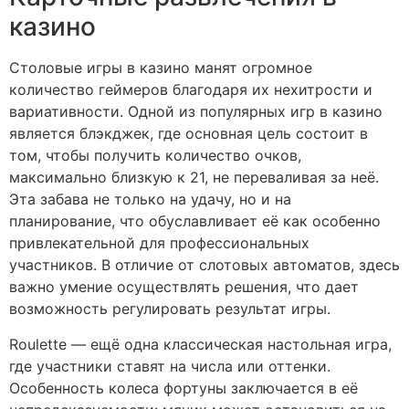
казино
Столовые игры в казино манят огромное
количество геймеров благодаря их нехитрости и
вариативности. Одной из популярных игр в казино
является блэкджек, где основная цель состоит в
том, чтобы получить количество очков,
максимально близкую к 21, не переваливая за неё.
Эта забава не только на удачу, но и на
планирование, что обуславливает её как особенно
привлекательной для профессиональных
участников. В отличие от слотовых автоматов, здесь
важно умение осуществлять решения, что дает
возможность регулировать результат игры.
Roulette — ещё одна классическая настольная игра,
где участники ставят на числа или оттенки.
Особенность колеса фортуны заключается в её