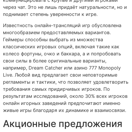
через чат. Это не лишь придаёт натуральности, но и
поднимает степень уверенности к игре.
Известность онлайн-трансляций игр обусловлена
многообразием предоставляемых вариантов.
Геймеры способны выбрать из множества
классических игровых опций, включая такие как
колесо фортуны, очко и баккара, а и попробовать
свои силы в более оригинальные варианты,
например, Dream Catcher или азино 777 Monopoly
Live. Любой вид предлагает свои неповторимые
регламенты и тактики, что позволяет удовлетворить
требования самых придирчивых игроков. По
результатам исследований, около 30% всех игроков
онлайн игорных заведений предпочитают именно
живые игры благодаря их динамике и взаимосвязи.
Акционные предложения