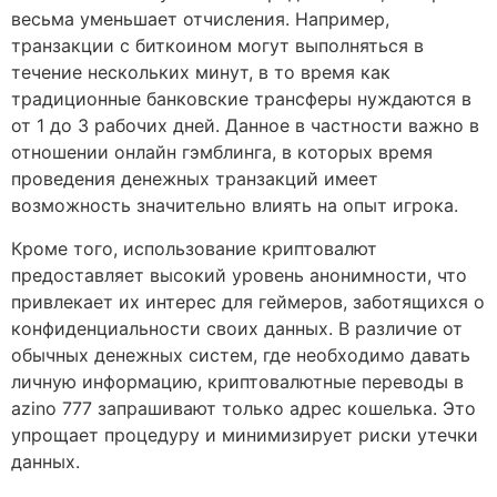
весьма уменьшает отчисления. Например,
транзакции с биткоином могут выполняться в
течение нескольких минут, в то время как
традиционные банковские трансферы нуждаются в
от 1 до 3 рабочих дней. Данное в частности важно в
отношении онлайн гэмблинга, в которых время
проведения денежных транзакций имеет
возможность значительно влиять на опыт игрока.
Кроме того, использование криптовалют
предоставляет высокий уровень анонимности, что
привлекает их интерес для геймеров, заботящихся о
конфиденциальности своих данных. В различие от
обычных денежных систем, где необходимо давать
личную информацию, криптовалютные переводы в
azino 777 запрашивают только адрес кошелька. Это
упрощает процедуру и минимизирует риски утечки
данных.