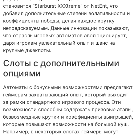
становится “Starburst XXXtreme” от NetEnt, что
добавил дополнительные степени волатильности и
коэффициенты победы, делая каждое крутку
непредсказуемым. Данные инновации показывают,
что отрасль игровых автоматов эволюционирует,
даря игрокам увлекательный опыт и шанс на
крупные джекпоты.
Слоты с дополнительными
опциями
Автоматы с бонусными возможностями предлагают
геймерам захватывающий опыт, который выходит
за рамки стандартного игрового процесса. Эти
возможности способны содержать призовые этапы,
безвозмездные крутки и коэффициенты выигрышей,
которые повышают возможности на большой куш.
Например, в некоторых слотах геймеры могут