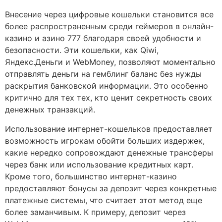
Внесение через цифровые кошельки становится все
более распространенным среди геймеров в онлайн-
казино и азино 777 благодаря своей удобности и
безопасности. Эти кошельки, как Qiwi,
Яндекс.Деньги и WebMoney, позволяют моментально
отправлять деньги на гемблинг баланс без нужды
раскрытия банковской информации. Это особенно
критично для тех тех, кто ценит секретность своих
денежных транзакций.
Использование интернет-кошельков предоставляет
возможность игрокам обойти больших издержек,
какие нередко сопровождают денежные трансферы
через банк или использование кредитных карт.
Кроме того, большинство интернет-казино
предоставляют бонусы за депозит через конкретные
платежные системы, что считает этот метод еще
более заманчивым. К примеру, депозит через