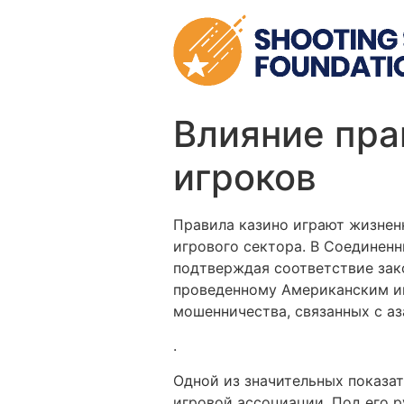
Skip
to
content
Влияние пра
игроков
Правила казино играют жизнен
игрового сектора. В Соединенн
подтверждая соответствие зак
проведенному Американским и
мошенничества, связанных с а
.
Одной из значительных показат
игровой ассоциации. Под его 