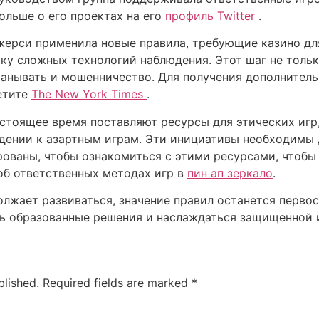
ольше о его проектах на его
профиль Twitter
.
жерси применила новые правила, требующие казино дл
ку сложных технологий наблюдения. Этот шаг не тольк
манывать и мошенничество. Для получения дополнител
етите
The New York Times
.
астоящее время поставляют ресурсы для этических иг
дении к азартным играм. Эти инициативы необходимы 
рованы, чтобы ознакомиться с этими ресурсами, чтобы
об ответственных методах игр в
пин ап зеркало
.
лжает развиваться, значение правил останется перво
ть образованные решения и наслаждаться защищенной 
blished.
Required fields are marked
*