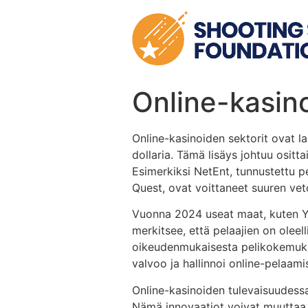
Skip
to
content
Online-kasin
Online-kasinoiden sektorit ovat l
dollaria. Tämä lisäys johtuu ositt
Esimerkiksi NetEnt, tunnustettu pel
Quest, ovat voittaneet suuren vet
Vuonna 2024 useat maat, kuten Yhd
merkitsee, että pelaajien on oleelli
oikeudenmukaisesta pelikokemuks
valvoo ja hallinnoi online-pelaami
Online-kasinoiden tulevaisuudessa
Nämä innovaatiot voivat muuttaa p