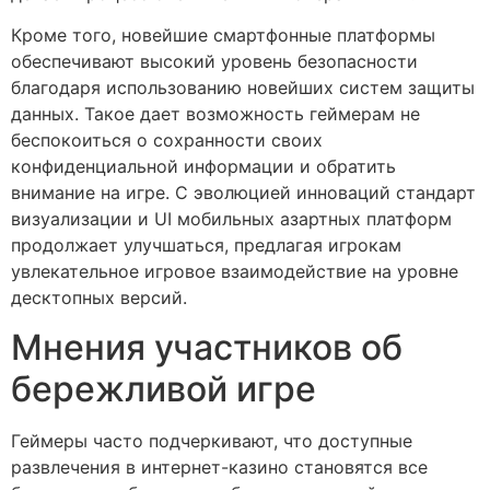
Кроме того, новейшие смартфонные платформы
обеспечивают высокий уровень безопасности
благодаря использованию новейших систем защиты
данных. Такое дает возможность геймерам не
беспокоиться о сохранности своих
конфиденциальной информации и обратить
внимание на игре. С эволюцией инноваций стандарт
визуализации и UI мобильных азартных платформ
продолжает улучшаться, предлагая игрокам
увлекательное игровое взаимодействие на уровне
десктопных версий.
Мнения участников об
бережливой игре
Геймеры часто подчеркивают, что доступные
развлечения в интернет-казино становятся все