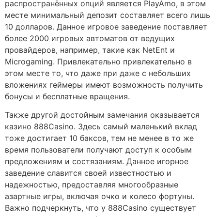
распространённых опций является PlayAmo, в этом
месте минимальный депозит составляет всего лишь
10 долларов. Данное игровое заведение поставляет
более 2000 игровых автоматов от ведущих
провайдеров, например, такие как NetEnt и
Microgaming. Привлекательно привлекательно в
этом месте то, что даже при даже с небольших
вложениях геймеры имеют возможность получить
бонусы и бесплатные вращения.
Также другой достойным замечания оказывается
казино 888Casino. Здесь самый маленький вклад
тоже достигает 10 баксов, тем не менее в то же
время пользователи получают доступ к особым
предложениям и состязаниям. Данное игорное
заведение славится своей известностью и
надежностью, предоставляя многообразные
азартные игры, включая очко и колесо фортуны.
Важно подчеркнуть, что у 888Casino существует