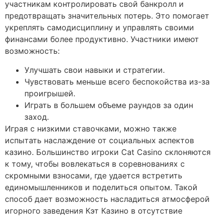
участникам контролировать свой банкролл и
предотвращать значительных потерь. Это помогает
укреплять самодисциплину и управлять своими
финансами более продуктивно. Участники имеют
возможность:
Улучшать свои навыки и стратегии.
Чувствовать меньше всего беспокойства из-за
проигрышей.
Играть в большем объеме раундов за один
заход.
Играя с низкими ставочками, можно также
испытать наслаждение от социальных аспектов
казино. Большинство игроки Cat Casino склоняются
к тому, чтобы вовлекаться в соревнованиях с
скромными взносами, где удается встретить
единомышленников и поделиться опытом. Такой
способ дает возможность насладиться атмосферой
игорного заведения Кэт Казино в отсутствие