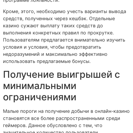
Кроме, этого, необходимо учесть варианты вывода
средств, полученных через кешбэк. Отдельные
казино сужают выплату таких средств до
выполнения конкретных правил по прокрутке.
Пользователям предлагается внимательно изучить
условия и условия, чтобы предотвратить
недоразумений и максимально эффективно
использовать предлагаемые бонусы.
Получение выигрышей с
минимальными
ограничениями
Малые пороги на получение добычи в онлайн-казино
становятся все более распространенными среди
геймеров. Данное обусловлено с тем, что
значительное количество пользователи