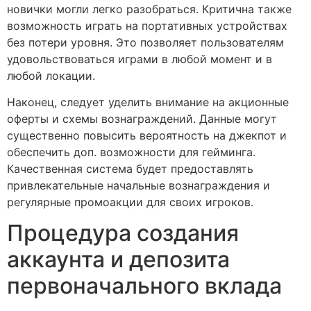
новички могли легко разобраться. Критична также
возможность играть на портативных устройствах
без потери уровня. Это позволяет пользователям
удовольствоваться играми в любой момент и в
любой локации.
Наконец, следует уделить внимание на акционные
оферты и схемы вознаграждений. Данные могут
существенно повысить вероятность на джекпот и
обеспечить доп. возможности для гейминга.
Качественная система будет предоставлять
привлекательные начальные вознаграждения и
регулярные промоакции для своих игроков.
Процедура создания
аккаунта и депозита
первоначального вклада