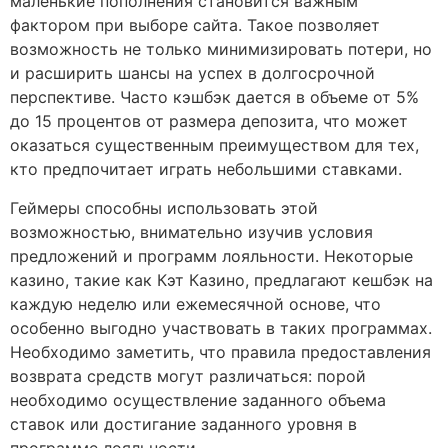
маленькие пополнения становится важным
фактором при выборе сайта. Такое позволяет
возможность не только минимизировать потери, но
и расширить шансы на успех в долгосрочной
перспективе. Часто кэшбэк дается в объеме от 5%
до 15 процентов от размера депозита, что может
оказаться существенным преимуществом для тех,
кто предпочитает играть небольшими ставками.
Геймеры способны использовать этой
возможностью, внимательно изучив условия
предложений и программ лояльности. Некоторые
казино, такие как Кэт Казино, предлагают кешбэк на
каждую неделю или ежемесячной основе, что
особенно выгодно участвовать в таких программах.
Необходимо заметить, что правила предоставления
возврата средств могут различаться: порой
необходимо осуществление заданного объема
ставок или достигание заданного уровня в
программе лояльности.