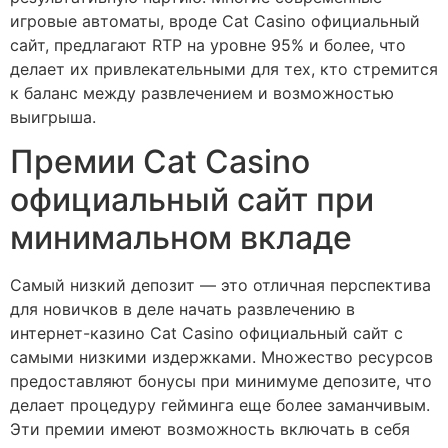
игровые автоматы, вроде Cat Casino официальный
сайт, предлагают RTP на уровне 95% и более, что
делает их привлекательными для тех, кто стремится
к баланс между развлечением и возможностью
выигрыша.
Премии Cat Casino
официальный сайт при
минимальном вкладе
Самый низкий депозит — это отличная перспектива
для новичков в деле начать развлечению в
интернет-казино Cat Casino официальный сайт с
самыми низкими издержками. Множество ресурсов
предоставляют бонусы при минимуме депозите, что
делает процедуру гейминга еще более заманчивым.
Эти премии имеют возможность включать в себя