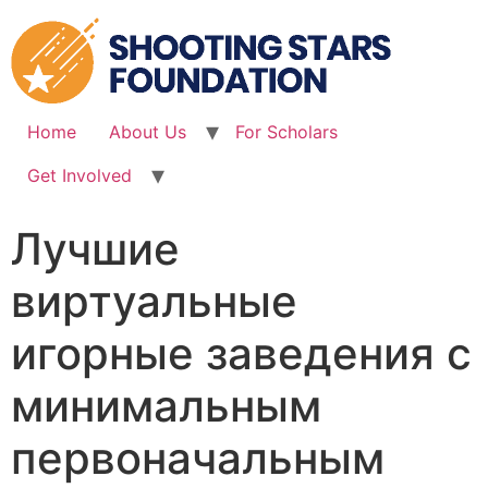
Skip
to
content
Home
About Us
For Scholars
Get Involved
Лучшие
виртуальные
игорные заведения с
минимальным
первоначальным