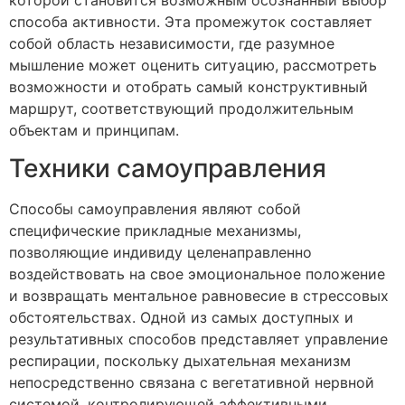
способа активности. Эта промежуток составляет
собой область независимости, где разумное
мышление может оценить ситуацию, рассмотреть
возможности и отобрать самый конструктивный
маршрут, соответствующий продолжительным
объектам и принципам.
Техники самоуправления
Способы самоуправления являют собой
специфические прикладные механизмы,
позволяющие индивиду целенаправленно
воздействовать на свое эмоциональное положение
и возвращать ментальное равновесие в стрессовых
обстоятельствах. Одной из самых доступных и
результативных способов представляет управление
респирации, поскольку дыхательная механизм
непосредственно связана с вегетативной нервной
системой, контролирующей аффективными