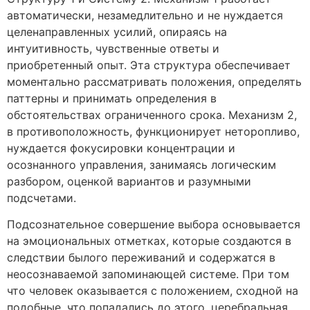
автоматически, незамедлительно и не нуждается
целенаправленных усилий, опираясь на
интуитивность, чувственные ответы и
приобретенный опыт. Эта структура обеспечивает
моментально рассматривать положения, определять
паттерны и принимать определения в
обстоятельствах ограниченного срока. Механизм 2,
в противоположность, функционирует неторопливо,
нуждается фокусировки концентрации и
осознанного управления, занимаясь логическим
разбором, оценкой вариантов и разумными
подсчетами.
Подсознательное совершение выбора основывается
на эмоциональных отметках, которые создаются в
следствии былого переживаний и содержатся в
неосознаваемой запоминающей системе. При том
что человек оказывается с положением, сходной на
подобные, что попадались до этого, церебральная