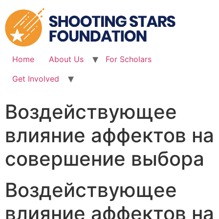
Skip
to
content
Home
About Us
For Scholars
Get Involved
Воздействующее
влияние аффектов на
совершение выбора
Воздействующее
влияние аффектов на