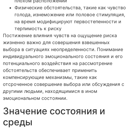
плохом расположении
Физические обстоятельства, такие как чувство
голода, изнеможение или половое стимуляция,
на время модифицируют первостепенности и
терпимость к риску
Постижение влияния чувств на ощущение риска
жизненно важно для совершения взвешенных
выбора в ситуациях неопределенности. Понимание
индивидуального эмоционального состояния и его
потенциального воздействия на рассмотрение
обстоятельств обеспечивает применить
компенсирующие механизмы, такие как
отсроченное совершение выбора или обсуждения с
другими людьми, находящимися в ином
эмоциональном состоянии.
Значение состояния и
среды