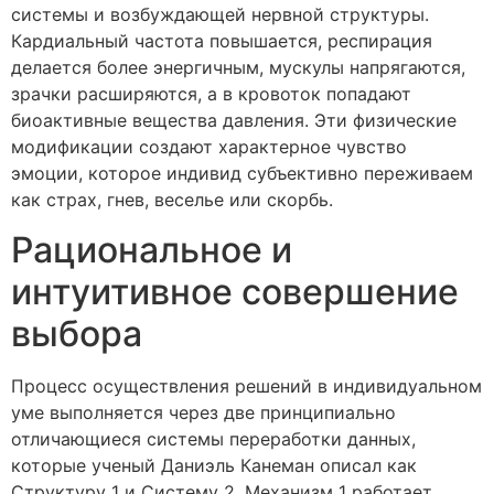
системы и возбуждающей нервной структуры.
Кардиальный частота повышается, респирация
делается более энергичным, мускулы напрягаются,
зрачки расширяются, а в кровоток попадают
биоактивные вещества давления. Эти физические
модификации создают характерное чувство
эмоции, которое индивид субъективно переживаем
как страх, гнев, веселье или скорбь.
Рациональное и
интуитивное совершение
выбора
Процесс осуществления решений в индивидуальном
уме выполняется через две принципиально
отличающиеся системы переработки данных,
которые ученый Даниэль Канеман описал как
Структуру 1 и Систему 2. Механизм 1 работает