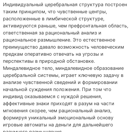
Индивидуальный церебральная структура построен
таким принципом, что чувственные центры,
расположенные в лимбической структуре,
активируются раньше, чем префронтальная область,
ответственная за рациональный анализ и
рациональное размышление. Это естественное
преимущество давало возможность человеческим
предкам оперативно отвечать на угрозы и
перспективы в природной обстановке.
Миндалевидное тело, миндалевидное образование
церебральной системы, играет ключевую задачу в
анализе чувственной сведений и формировании
начальной суждения положения. При том что
индивид оказываемся с нуждой решения,
аффективные знаки приходят в разум на части
мгновения скорее, чем рациональный анализ,
формируя уникальный эмоциональный основу
игровые автоматы на деньги для дальнейшего
разумного размышления.