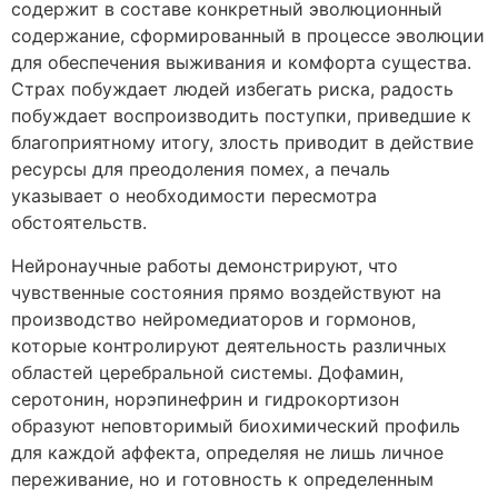
содержит в составе конкретный эволюционный
содержание, сформированный в процессе эволюции
для обеспечения выживания и комфорта существа.
Страх побуждает людей избегать риска, радость
побуждает воспроизводить поступки, приведшие к
благоприятному итогу, злость приводит в действие
ресурсы для преодоления помех, а печаль
указывает о необходимости пересмотра
обстоятельств.
Нейронаучные работы демонстрируют, что
чувственные состояния прямо воздействуют на
производство нейромедиаторов и гормонов,
которые контролируют деятельность различных
областей церебральной системы. Дофамин,
серотонин, норэпинефрин и гидрокортизон
образуют неповторимый биохимический профиль
для каждой аффекта, определяя не лишь личное
переживание, но и готовность к определенным