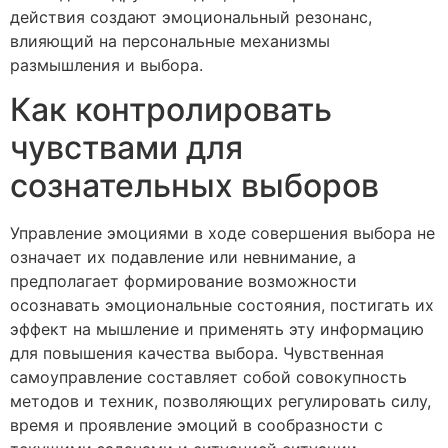
действия создают эмоциональный резонанс,
влияющий на персональные механизмы
размышления и выбора.
Как контролировать
чувствами для
сознательных выборов
Управление эмоциями в ходе совершения выбора не
означает их подавление или невнимание, а
предполагает формирование возможности
осознавать эмоциональные состояния, постигать их
эффект на мышление и применять эту информацию
для повышения качества выбора. Чувственная
самоуправление составляет собой совокупность
методов и техник, позволяющих регулировать силу,
время и проявление эмоций в сообразности с