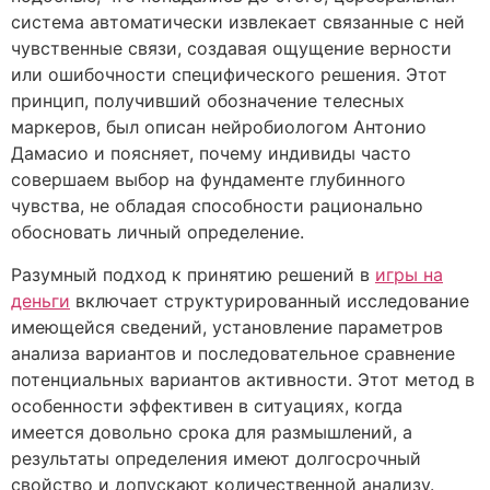
система автоматически извлекает связанные с ней
чувственные связи, создавая ощущение верности
или ошибочности специфического решения. Этот
принцип, получивший обозначение телесных
маркеров, был описан нейробиологом Антонио
Дамасио и поясняет, почему индивиды часто
совершаем выбор на фундаменте глубинного
чувства, не обладая способности рационально
обосновать личный определение.
Разумный подход к принятию решений в
игры на
деньги
включает структурированный исследование
имеющейся сведений, установление параметров
анализа вариантов и последовательное сравнение
потенциальных вариантов активности. Этот метод в
особенности эффективен в ситуациях, когда
имеется довольно срока для размышлений, а
результаты определения имеют долгосрочный
свойство и допускают количественной анализу.