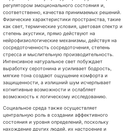
регулятором эмоционального состояния и,
соответственно, качества принимаемых решений.
Физические характеристики пространства, такие
как свет, термические условия, цветовая спектр и
степень акустики, прямо действуют на
нейрофизиологические механизмы, действуя на
сосредоточенность сосредоточения, степень
стресса и мыслительную производительность.
Интенсивное натуральное свет побуждает
выработку серотонина и усиливает бодрость,
мягкие тона создают ощущение комфорта и
защищенности, а излишний шум исчерпывает
когнитивные возможности и ослабляет
возможность к логическому исследованию.
Социальное среда также осуществляет
центральную роль в создании аффективного
состояния и уровня определений, поскольку
нахождение других людей, их настроение и