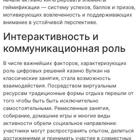
геймификации — систему успехов, баллов и призов,
мотивирующих вовлеченность и поддерживающих
внимание в устойчивой перспективе.
Интерактивность и
коммуникационная роль
В числе важнейших факторов, характеризующих
роль цифровых решений казино Вулкан на
классические занятия, стала возможность
взаимодействия. Посредством виртуальным
ресурсам традиционные формы отдыха перешли от
того чтобы быть быть исключительно
самостоятельными. Ремесленные занятия,
собирание, домашние игры и многие виды
активности обрели социальное направление:
участники могут распространять опытом, делиться
достижениями и принимать участие в совместных