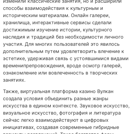
изменили классические занятия, но и расширили
способы взаимодействия к культурным и
историческим материалам. Онлайн галереи,
хранилища, интерактивные сервисы сделали
достижимым изучение истории, культурного
наследия и традиций без необходимости личного
участия. Для многих пользователей это явилось
дополнительным путем удовлетворить влечение к
эстетике, удерживая связь с устоявшимися видами
временипрепровождения, вроде осмотр галерей,
ознакомление или вовлеченность в творческих
занятиях.
Также, виртуальная платформа казино Вулкан
создала условия объединить разные жанры
искусства в едином контексте. Звуковое искусство,
визуальное искусство, фотография и литература
сейчас легко взаимодействуют в цифровых
инициативах, создавая современные гибридные