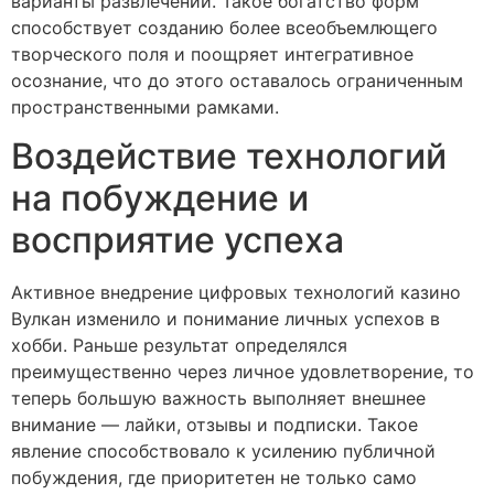
варианты развлечений. Такое богатство форм
способствует созданию более всеобъемлющего
творческого поля и поощряет интегративное
осознание, что до этого оставалось ограниченным
пространственными рамками.
Воздействие технологий
на побуждение и
восприятие успеха
Активное внедрение цифровых технологий казино
Вулкан изменило и понимание личных успехов в
хобби. Раньше результат определялся
преимущественно через личное удовлетворение, то
теперь большую важность выполняет внешнее
внимание — лайки, отзывы и подписки. Такое
явление способствовало к усилению публичной
побуждения, где приоритетен не только само