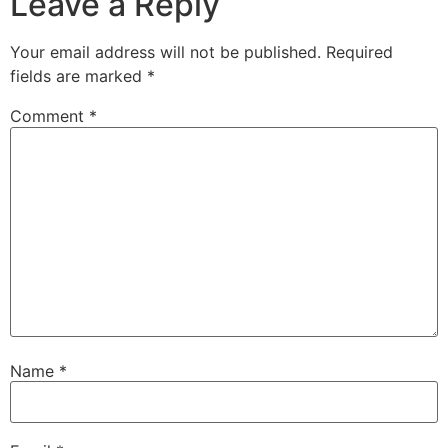
Leave a Reply
Your email address will not be published.
Required
fields are marked
*
Comment
*
Name
*