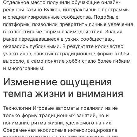
Отдельное место получили обучающие онлайн-
ресурсы казино Вулкан, интерактивные программы
и специализированные сообщества. Подобные
платформы позволили превратить личные увлечения
в коллективные формы взаимодействия. Знания,
ранее передававшиеся в узких сообществах,
оказались публичными. В результате количество
участников, занятых в традиционные формы хобби,
выросло, а само понятие хобби стало более гибким
и многогранным.
Изменение ощущения
темпа жизни и внимания
Технологии Игровые автоматы повлияли на не
только форму традиционных занятий, но и
понимание ритма жизни, уделяемого на них.
Современная экосистема интенсифицировала