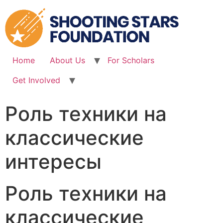
Skip
to
content
Home
About Us
For Scholars
Get Involved
Роль техники на
классические
интересы
Роль техники на
классические