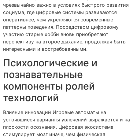
чрезвычайно важно в условиях быстрого развития
социума, где цифровые системы развиваются
оперативнее, чем укрепляются современные
паттерны поведения. Посредством цифровому
участию старые хобби вновь приобретают
перспективу на второе дыхание, продолжая быть
интересными и востребованными.
Психологические и
познавательные
компоненты ролей
технологий
Влияние инноваций Игровые автоматы на
устоявшиеся варианты увлечений выражается и на
плоскости осознания. Цифровая экосистема
стимулирует мозг иначе, чем физическая