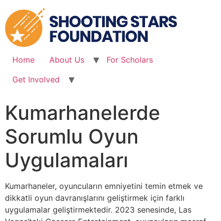
Skip
to
content
Home
About Us
For Scholars
Get Involved
Kumarhanelerde
Sorumlu Oyun
Uygulamaları
Kumarhaneler, oyuncuların emniyetini temin etmek ve
dikkatli oyun davranışlarını geliştirmek için farklı
uygulamalar geliştirmektedir. 2023 senesinde, Las