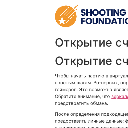
Skip
to
content
Открытие сч
Открытие сч
Чтобы начать партию в виртуа
простым шагам. Во-первых, опр
геймеров. Это возможно являе
Обратите внимание, что
зеркал
предотвратить обмана.
После определения подходящег
предоставить личные данные: 
активировать вашу регистраци