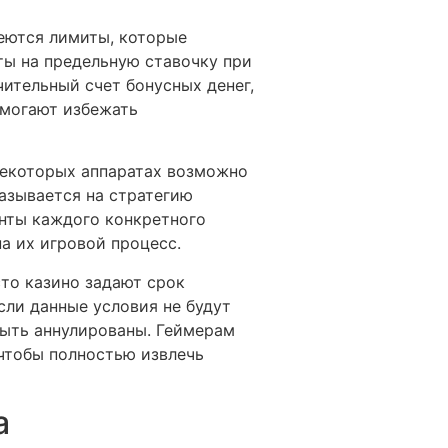
меются лимиты, которые
ты на предельную ставочку при
чительный счет бонусных денег,
омогают избежать
некоторых аппаратах возможно
азывается на стратегию
енты каждого конкретного
а их игровой процесс.
сто казино задают срок
сли данные условия не будут
быть аннулированы. Геймерам
чтобы полностью извлечь
а