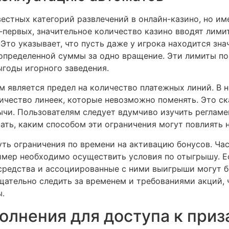
естных категорий развлечений в онлайн-казино, но и
-первых, значительное количество казино вводят лими
Это указывает, что пусть даже у игрока находится зна
 определенной суммы за одно вращение. Эти лимиты п
ыгоды игорного заведения.
 является предел на количество платежных линий. В 
ичество линеек, которые невозможно поменять. Это ск
ычи. Пользователям следует вдумчиво изучить реглам
ать, каким способом эти ограничения могут повлиять н
ть ограничения по времени на активацию бонусов. Ча
ймер необходимо осуществить условия по отыгрышу. Е
средства и ассоциированные с ними выигрыши могут 
щательно следить за временем и требованиями акций, 
.
олнения для доступа к приз