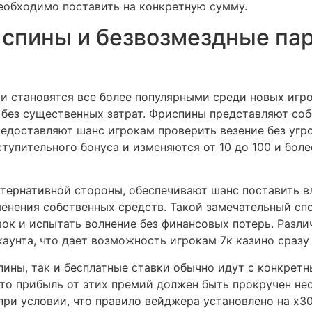
необходимо поставить на конкретную сумму.
спины и безвозмездные пар
и становятся все более популярными среди новых игр
 без существенных затрат. Фриспины представляют соб
редоставляют шанс игрокам проверить везение без угр
ступительного бонуса и изменяются от 10 до 100 и бол
ьтернативной стороны, обеспечивают шанс поставить в
менения собственных средств. Такой замечательный сп
вок и испытать волнение без финансовых потерь. Разл
аунта, что дает возможность игрокам 7к казино сразу 
пины, так и бесплатные ставки обычно идут с конкрет
что прибыль от этих премий должен быть прокручен нес
при условии, что правило вейджера установлено на x30