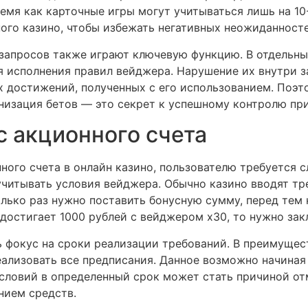
ремя как карточные игры могут учитываться лишь на 1
ого казино, чтобы избежать негативных неожиданносте
 запросов также играют ключевую функцию. В отдельн
ля исполнения правил вейджера. Нарушение их внутри 
 достижений, полученных с его использованием. Поэ
анизация бетов — это секрет к успешному контролю пр
с акционного счета
ного счета в онлайн казино, пользователю требуется 
 учитывать условия вейджера. Обычно казино вводят т
лько раз нужно поставить бонусную сумму, перед тем 
 достигает 1000 рублей с вейджером x30, то нужно закл
 фокус на сроки реализации требований. В преимущес
ализовать все предписания. Данное возможно начиная 
условий в определенный срок может стать причиной от
нием средств.