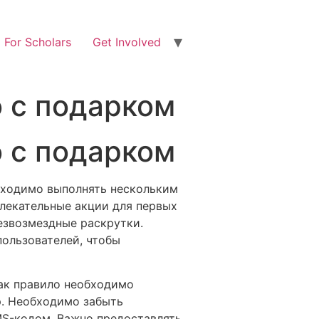
For Scholars
Get Involved
о с подарком
о с подарком
бходимо выполнять нескольким
влекательные акции для первых
езвозмездные раскрутки.
ользователей, чтобы
Как правило необходимо
р. Необходимо забыть
S-кодом. Важно предоставлять