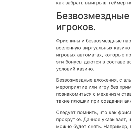
как забрать выигрыш, геймер 
Безвозмездные 
игроков.
Фриспины и безвозмездные пар
вселенную виртуальных казино
игровых автоматах, которые п
эти бонусы даются в составе в
условий казино.
Безвозмездные вложения, с ал
мероприятие или игру без при
познакомиться с механизм ста
такие плюшки при создании акк
Следует помнить, что как фрис
прокрутке. Данное указывает, 
можно будет снять. Например, 