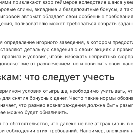
иями привлекают взор геймеров вследствие шанса уве
аровые спины, вкладные и бездепозитные бонусы, а та
 игровой автомат обладает свои особенные требовани
ения, пользователю может требоваться собрать задан
 определение игорного заведения, в котором предост
ставляют детальную сведения о своих акциях и прави
 правила и условия, чтобы избежать неприятных сюрпр
довольствие от развлечением, но и повысить свои шанс
кам: что следует учесть
ермином условия отыгрыша, необходимо учитывать, что
 для снятия бонусных денег. Часто такие нормы обозн
значает, что размер вознаграждения должна быть разы
 ее можно будет обналичить.
то обстоятельство, что далеко не все аттракционы в к
при соблюдении этих требований. Например, вложения 