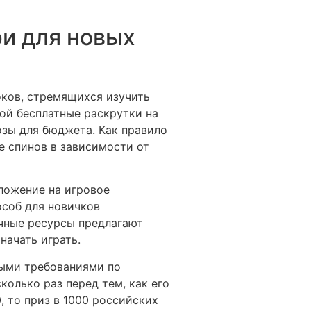
и для новых
оков, стремящихся изучить
ой бесплатные раскрутки на
озы для бюджета. Как правило
ее спинов в зависимости от
ложение на игровое
особ для новичков
ичные ресурсы предлагают
начать играть.
ными требованиями по
колько раз перед тем, как его
, то приз в 1000 российских