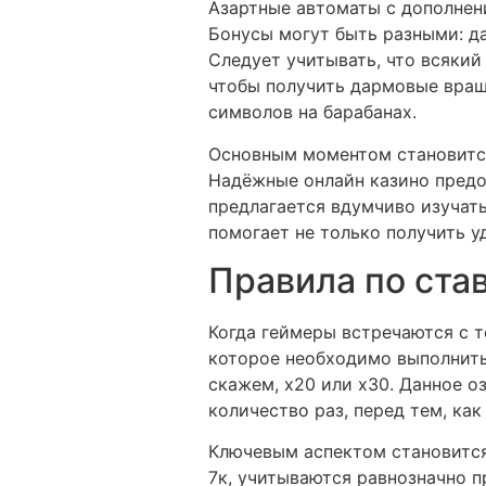
Азартные автоматы с дополнен
Бонусы могут быть разными: д
Следует учитывать, что всякий
чтобы получить дармовые вращ
символов на барабанах.
Основным моментом становится
Надёжные онлайн казино предо
предлагается вдумчиво изучать
помогает не только получить у
Правила по став
Когда геймеры встречаются с т
которое необходимо выполнить
скажем, x20 или x30. Данное о
количество раз, перед тем, как
Ключевым аспектом становится 
7к, учитываются равнозначно 