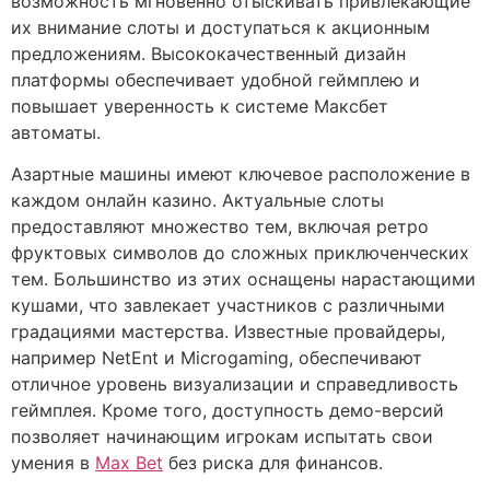
возможность мгновенно отыскивать привлекающие
их внимание слоты и доступаться к акционным
предложениям. Высококачественный дизайн
платформы обеспечивает удобной геймплею и
повышает уверенность к системе Максбет
автоматы.
Азартные машины имеют ключевое расположение в
каждом онлайн казино. Актуальные слоты
предоставляют множество тем, включая ретро
фруктовых символов до сложных приключенческих
тем. Большинство из этих оснащены нарастающими
кушами, что завлекает участников с различными
градациями мастерства. Известные провайдеры,
например NetEnt и Microgaming, обеспечивают
отличное уровень визуализации и справедливость
геймплея. Кроме того, доступность демо-версий
позволяет начинающим игрокам испытать свои
умения в
Max Bet
без риска для финансов.