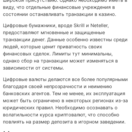
виду, что отдельные финансовые учреждения в
состоянии останавливать транзакции в казино.
Цифровые бумажники, вроде Skrill и Neteller,
предоставляют мгновенные и защищенные
транзакции денег. Данные особенно известны среди
людей, которые ценит приватность своих
финансовых сделок. Лимиты тут минимальны,
однако сбор на транзакции может изменяться в
зависимости от системы.
Цифровые валюты делаются все более популярными
благодаря своей непрозрачности и неимению
банковских агентов. Тем не менее, их эксплуатация
может быть ограничено в некоторых регионах из-за
юридических правил. Необходимо осознавать о
волатильности курса криптовалют, что способно
повлиять на размер депозита в игорном заведении.