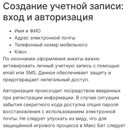
Создание учетной записи:
вход и авторизация
Имя и ФИО
Адрес электронной почты
Телефонный номер мобильного
Ключ
По окончании оформления анкеты важно
активировать личный учетную запись с помощью
email или SMS. Данное обеспечивает защиту и
предотвращает нелегальный доступ.
Авторизация происходит посредством введенных
при регистрации информации. В случае ситуации
забытия секретного кода доступна опция пароля
восстановления с использованием электронной
почты. Не следует упускать из виду, что для
защищённой игрового процесса в Макс Бет следует