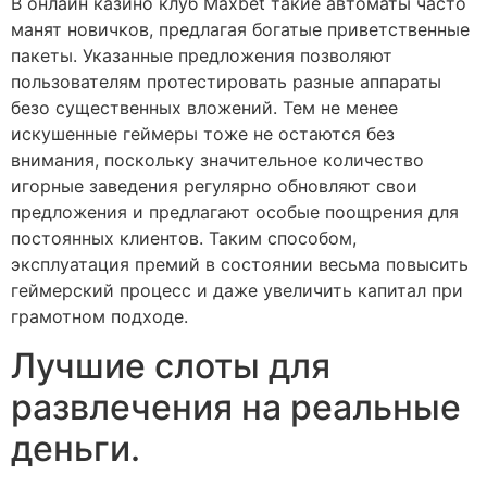
В онлайн казино клуб Maxbet такие автоматы часто
манят новичков, предлагая богатые приветственные
пакеты. Указанные предложения позволяют
пользователям протестировать разные аппараты
безо существенных вложений. Тем не менее
искушенные геймеры тоже не остаются без
внимания, поскольку значительное количество
игорные заведения регулярно обновляют свои
предложения и предлагают особые поощрения для
постоянных клиентов. Таким способом,
эксплуатация премий в состоянии весьма повысить
геймерский процесс и даже увеличить капитал при
грамотном подходе.
Лучшие слоты для
развлечения на реальные
деньги.