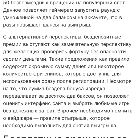
50 безвозмездных вращений на популярный слот.
Данное позволяет геймерам запустить раунд с
умноженной на два балансом на аккаунте, что в
разы повышает шансы на выигрыш.
С альтернативной перспективы, бездепозитные
премии выступают как замечательную перспективу
для желающих проверить фортуну без опасности
своими деньгами. Такие предложения как правило
содержат скромную сумму денег или некоторое
количество фри спинов, которые доступны для
использования сразу после регистрации. Несмотря
на то, что сумма бездепа бонуса изредка
переваливает за десяток-два баксов, он позволяет
оценить интерфейс сайта и выбрать любимые игры
без денежных затрат. Впрочем необходимо помнить
о вэйджере — правиле отыгрыша, которое
необходимо выполнить для снятия выигрыша.