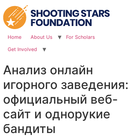
Skip
to
content
Home
About Us
For Scholars
Get Involved
Анализ онлайн
игорного заведения:
официальный веб-
сайт и однорукие
бандиты