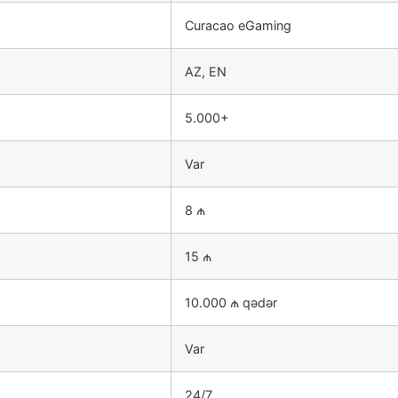
Curacao eGaming
AZ, EN
5.000+
Var
8 ₼
15 ₼
10.000 ₼ qədər
Var
24/7