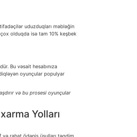
stifadəçilər uduzduqları məbləğin
ən çox olduqda isə tam 10% keşbek
ür. Bu vəsait hesabınıza
sdiqləyən oyunçular populyar
aşdırır və bu prosesi oyunçular
xarma Yolları
və rahat ödəniş üsulları təqdim