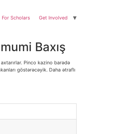
For Scholars
Get Involved
Ümumi Baxış
 axtarırlar. Pinco kazino barədə
mkanları göstərəcəyik. Daha ətraflı