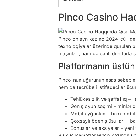
Pinco Casino Ha
Pinco onlayn kazino 2024-cü ild
texnologiyalar üzərində qurulan b
maşınları, həm də canlı dilerlərlə
Platformanın üstün 
Pinco-nun uğurunun əsas səbəbləri
həm də təcrübəli istifadəçilər üçün
Təhlükəsizlik və şəffaflıq – 
Geniş oyun seçimi – minlərlə 
Mobil uyğunluq – həm mobil v
Çoxsaylı ödəniş üsulları – ba
Bonuslar və aksiyalar – yeni
Bu xüsusiyyətlər Pinco kazinonu b