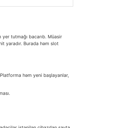
 yer tutmağı bacarıb. Müasir
it yaradır. Burada həm slot
 Platforma həm yeni başlayanlar,
ması.
adəçilər istənilən cihazdan sayta