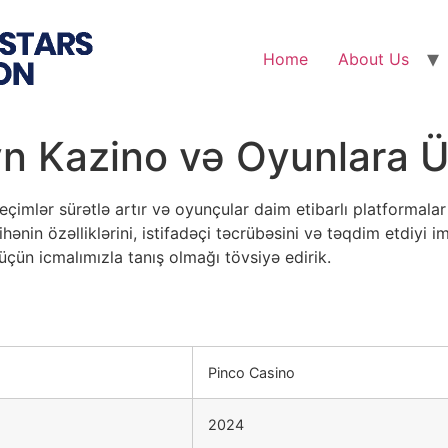
Home
About Us
yn Kazino və Oyunlara 
imlər sürətlə artır və oyunçular daim etibarlı platformalar
hənin özəlliklərini, istifadəçi təcrübəsini və təqdim etdiyi i
ün icmalımızla tanış olmağı tövsiyə edirik.
Pinco Casino
2024