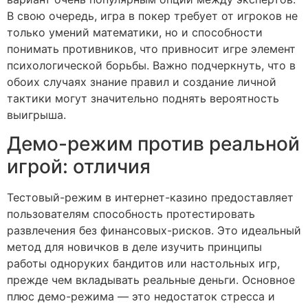
В свою очередь, игра в покер требует от игроков не
только умений математики, но и способности
понимать противников, что привносит игре элемент
психологической борьбы. Важно подчеркнуть, что в
обоих случаях знание правил и создание личной
тактики могут значительно поднять вероятность
выигрыша.
Демо-режим против реальной
игрой: отличия
Тестовый-режим в интернет-казино предоставляет
пользователям способность протестировать
развлечения без финансовых-рисков. Это идеальный
метод для новичков в деле изучить принципы
работы одноруких бандитов или настольных игр,
прежде чем вкладывать реальные деньги. Основное
плюс демо-режима — это недостаток стресса и