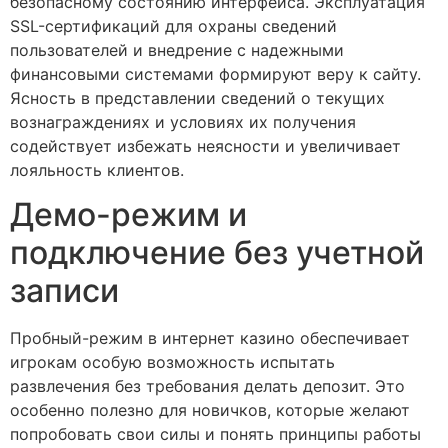
безопасному состоянию интерфейса. Эксплуатация
SSL-сертификаций для охраны сведений
пользователей и внедрение с надежными
финансовыми системами формируют веру к сайту.
Ясность в представлении сведений о текущих
вознаграждениях и условиях их получения
содействует избежать неясности и увеличивает
лояльность клиентов.
Демо-режим и
подключение без учетной
записи
Пробный-режим в интернет казино обеспечивает
игрокам особую возможность испытать
развлечения без требования делать депозит. Это
особенно полезно для новичков, которые желают
попробовать свои силы и понять принципы работы