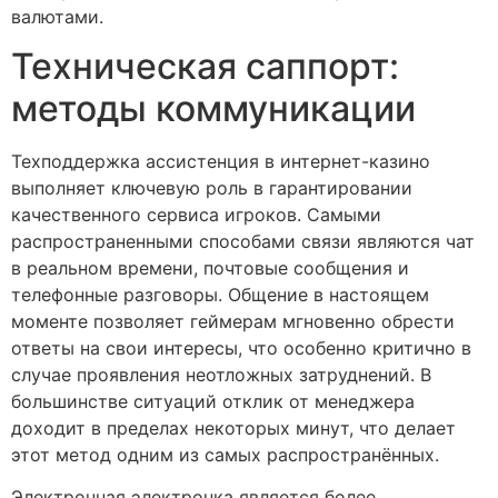
валютами.
Техническая саппорт:
методы коммуникации
Техподдержка ассистенция в интернет-казино
выполняет ключевую роль в гарантировании
качественного сервиса игроков. Самыми
распространенными способами связи являются чат
в реальном времени, почтовые сообщения и
телефонные разговоры. Общение в настоящем
моменте позволяет геймерам мгновенно обрести
ответы на свои интересы, что особенно критично в
случае проявления неотложных затруднений. В
большинстве ситуаций отклик от менеджера
доходит в пределах некоторых минут, что делает
этот метод одним из самых распространённых.
Электронная электронка является более