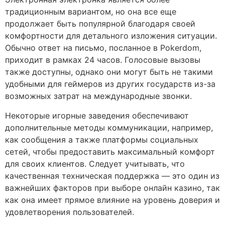
традиционным вариантом, но она все еще
продолжает быть популярной благодаря своей
комфортности для детального изложения ситуации.
Обычно ответ на письмо, посланное в Pokerdom,
приходит в рамках 24 часов. Голосовые вызовы
также доступны, однако они могут быть не такими
удобными для геймеров из других государств из-за
возможных затрат на международные звонки.
Некоторые игорные заведения обеспечивают
дополнительные методы коммуникации, например,
как сообщения а также платформы социальных
сетей, чтобы предоставить максимальный комфорт
для своих клиентов. Следует учитывать, что
качественная техническая поддержка — это один из
важнейших факторов при выборе онлайн казино, так
как она имеет прямое влияние на уровень доверия и
удовлетворения пользователей.