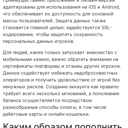
Преимущественно приложений и онлайн-версий
адаптированы для использования на iOS и Android,
что обеспечивает их доступность для основной
массы пользователей. Защита данных также
становится главной целью: задействуется SSL-
кодирование, чтобы защитить сохранность
персональных данных игроков.
Для людей, какие только запускает знакомство с
мобильными казино, важно обратить внимание на
сертификаты платформы и отзывы других игроков.
Данное содействует избежать недобросовестных
операторов и получить удовольствие от игрой без
ненужных рисков. Создание аккаунта как правило
требует всего несколько мгновений, а пополнение
баланса осуществляется посредством
разнообразные способы оплаты, в том числе
дебетовые карты и онлайн-кошельки.
Каким образом пополнить