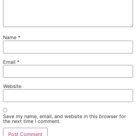
Name
*
Email
*
Website
Save my name, email, and website in this browser for
the next time I comment.