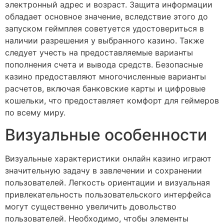
электронный адрес и возраст. Защита информации
обладает основное значение, вследствие этого до
запуском геймплея советуется удостовериться в
наличии разрешения у выбранного казино. Также
следует учесть на предоставляемые варианты
пополнения счета и вывода средств. Безопасные
казино предоставляют многочисленные варианты
расчетов, включая банковские карты и цифровые
кошельки, что предоставляет комфорт для геймеров
по всему миру.
Визуальные особенности
Визуальные характеристики онлайн казино играют
значительную задачу в завлечении и сохранении
пользователей. Легкость ориентации и визуальная
привлекательность пользовательского интерфейса
могут существенно увеличить довольство
пользователей. Необходимо, чтобы элементы