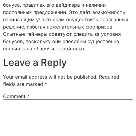
бонуса, правилах его вейджера и наличии
постоянных предложений. Это даёт возможность
начинающим участникам осуществить осознанный
решение, избегая нежелательных сюрпризов.
Опытные геймеры советуют следить за условия
бонусов, поскольку они способны существенно
повлиять на общий игровой опыт.
Leave a Reply
Your email address will not be published.
Required
fields are marked
*
Comment
*