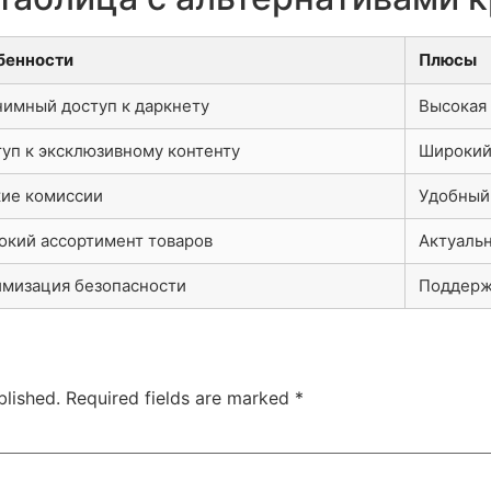
бенности
Плюсы
имный доступ к даркнету
Высокая
уп к эксклюзивному контенту
Широкий
кие комиссии
Удобный
кий ассортимент товаров
Актуаль
мизация безопасности
Поддерж
blished.
Required fields are marked
*