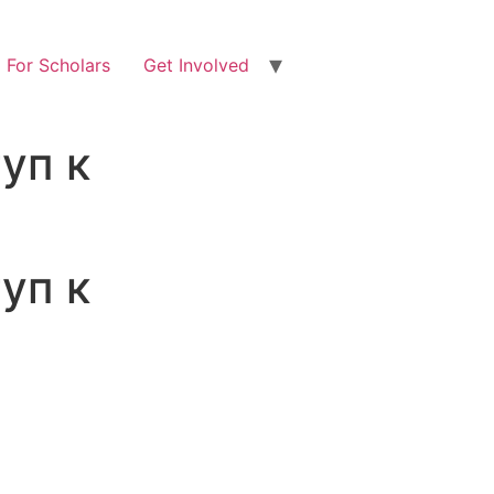
For Scholars
Get Involved
уп к
уп к