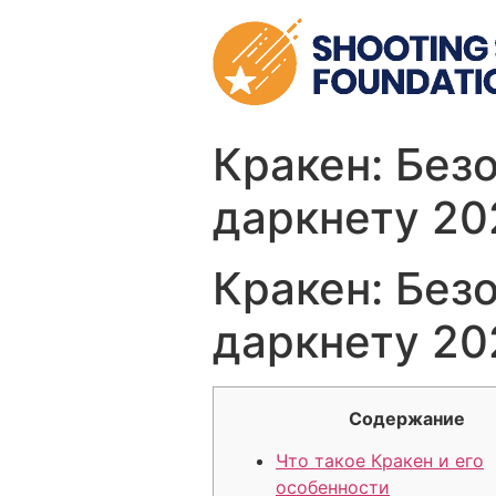
Skip
to
content
Кракен: Без
даркнету 20
Кракен: Без
даркнету 20
Содержание
Что такое Кракен и его
особенности