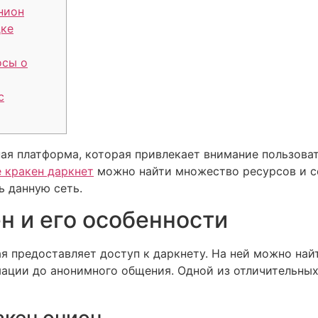
нион
дке
осы о
с
ная платформа, которая привлекает внимание пользов
е кракен даркнет
можно найти множество ресурсов и се
ь данную сеть.
н и его особенности
ая предоставляет доступ к даркнету. На ней можно най
ации до анонимного общения. Одной из отличительных 
акен онион