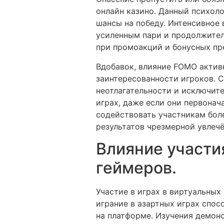
онлайн казино. Данный психоло
шансы на победу. Интенсивное 
усиленным пари и продолжител
при промоакций и бонусных пр
Вдобавок, влияние FOMO актив
заинтересованности игроков. 
неотлагательности и исключите
играх, даже если они первонач
содействовать участникам бол
результатов чрезмерной увлечё
Влияние участи
геймеров.
Участие в играх в виртуальных
играние в азартных играх спос
на платформе. Изучения демонс