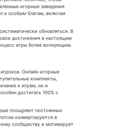
деленные игорные заведения
п к особым благам, включая
систематически обновляться. В
 свои достижения в настоящем
процесс игры более волнующим.
 игроков. Онлайн игорные
ступительные комплекты,
ечение к играм, но и
особен достигать 100% с
торые поощряют постоянных
 потом конвертируются в
тному сообществу и мотивирует