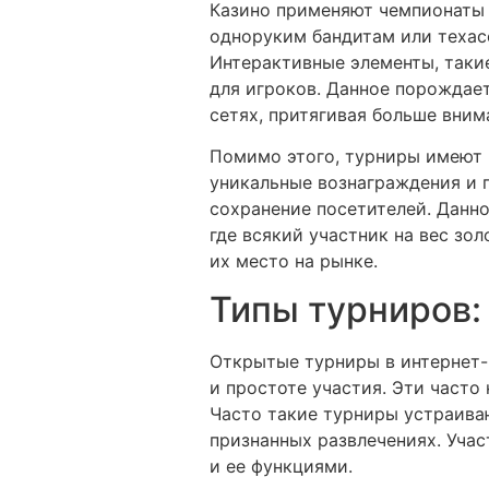
Казино применяют чемпионаты 
одноруким бандитам или техас
Интерактивные элементы, таки
для игроков. Данное порождае
сетях, притягивая больше вним
Помимо этого, турниры имеют 
уникальные вознаграждения и 
сохранение посетителей. Данно
где всякий участник на вес зо
их место на рынке.
Типы турниров:
Открытые турниры в интернет-
и простоте участия. Эти часто
Часто такие турниры устраиваю
признанных развлечениях. Уча
и ее функциями.