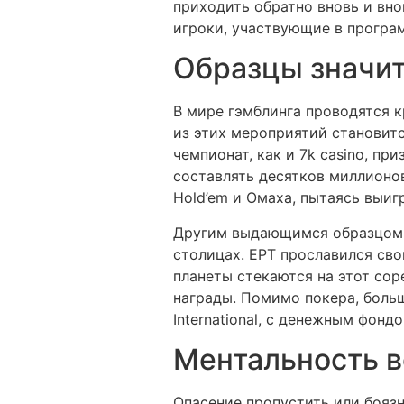
приходить обратно вновь и вн
игроки, участвующие в програм
Образцы значи
В мире гэмблинга проводятся 
из этих мероприятий становитс
чемпионат, как и 7k casino, п
составлять десятков миллионо
Hold’em и Омаха, пытаясь выи
Другим выдающимся образцом с
столицах. EPT прославился св
планеты стекаются на этот сор
награды. Помимо покера, боль
International, с денежным фонд
Ментальность 
Опасение пропустить или боязн