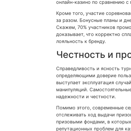
онлайн-казино по сравнению с
Кроме того, участие соревнов
за разом. Бонусные планы и д
Скажем, 70% участников промо
доказывает, что корректно спл
лояльность к бренду.
Честность и пр
Справедливость и ясность тур
определяющими доверие пользо
выступает эксплуатация случай
манипуляций. Самостоятельные
надежности и честности.
Помимо этого, современные се
отслеживать ход выдачи призов
призовыми фондами, в которых
репутационных проблем для ка