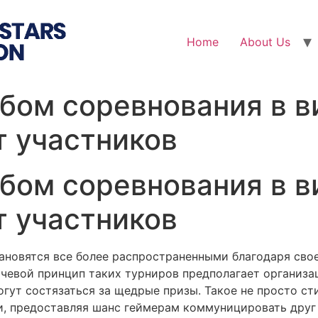
Home
About Us
бом соревнования в 
т участников
бом соревнования в 
т участников
тановятся все более распространенными благодаря сво
ючевой принцип таких турниров предполагает организа
огут состязаться за щедрые призы. Такое не просто ст
и, предоставляя шанс геймерам коммуницировать друг 