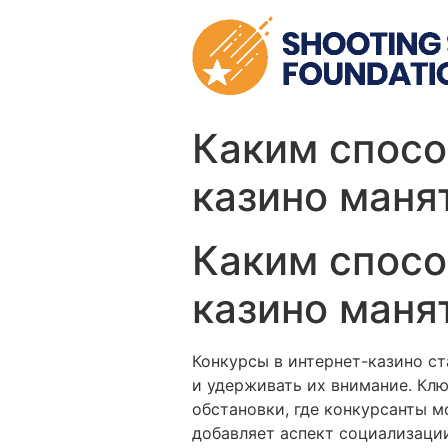
Skip
to
content
Каким спосо
казино маня
Каким спосо
казино маня
Конкурсы в интернет-казино с
и удерживать их внимание. Кл
обстановки, где конкурсанты м
добавляет аспект социализаци