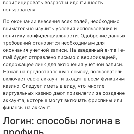
верифицировать возраст и идентичность
пользователя.
По окончании внесения всех полей, необходимо
внимательно изучить условия использования и
политику конфиденциальности. Одобрение данных
требований становится необходимым для
окончания учетной записи. На введенный e-mail e-
mail будет отправлено письмо с верификацией,
содержащее линк для включения учетной записи.
Нажав на предоставленную ссылку, пользователь
включает свою аккаунт и входит в всем функциям
казино. Следует иметь в виду, что многие
виртуальных казино дают привилегии за создание
аккаунта, которые могут включать фриспины или
финансы на аккаунт.
Логин: способы логина в
профиль