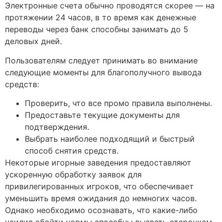
Электронные счета обычно проводятся скорее — на
протяжении 24 часов, в то время как денежные
переводы через банк способны занимать до 5
деловых дней.
Пользователям следует принимать во внимание
следующие моменты для благополучного вывода
средств:
Проверить, что все промо правила выполнены.
Предоставьте текущие документы для
подтверждения.
Выбрать наиболее подходящий и быстрый
способ снятия средств.
Некоторые игорные заведения предоставляют
ускоренную обработку заявок для
привилегированных игроков, что обеспечивает
уменьшить время ожидания до немногих часов.
Однако необходимо осознавать, что какие-либо