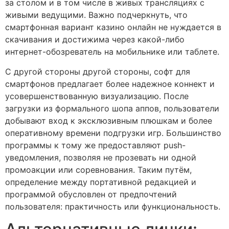
за столом и в том числе в живых трансляциях с
живыми ведущими. Важно подчеркнуть, что
смартфонная вариант казино онлайн не нуждается в
скачивания и достижима через какой-либо
интернет-обозреватель на мобильнике или таблете.
С другой стороны другой стороны, софт для
смартфонов предлагает более надежное коннект и
усовершенствованную визуализацию. После
загрузки из формального шопа аппов, пользователи
добывают вход к эксклюзивным плюшкам и более
оперативному времени подгрузки игр. Большинство
программы к тому же предоставляют push-
уведомления, позволяя не прозевать ни одной
промоакции или соревнования. Таким путём,
определение между портативной редакцией и
программой обусловлен от предпочтений
пользователя: практичность или функциональность.