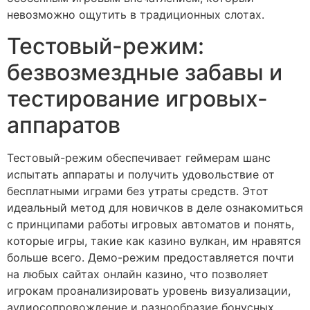
невозможно ощутить в традиционных слотах.
Тестовый-режим:
безвозмездные забавы и
тестирование игровых-
аппаратов
Тестовый-режим обеспечивает геймерам шанс
испытать аппараты и получить удовольствие от
бесплатными играми без утраты средств. Этот
идеальный метод для новичков в деле ознакомиться
с принципами работы игровых автоматов и понять,
которые игры, такие как казино вулкан, им нравятся
больше всего. Демо-режим предоставляется почти
на любых сайтах онлайн казино, что позволяет
игрокам проанализировать уровень визуализации,
аудиосопровождение и разнообразие бонусных