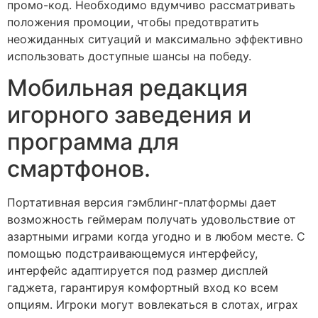
промо-код. Необходимо вдумчиво рассматривать
положения промоции, чтобы предотвратить
неожиданных ситуаций и максимально эффективно
использовать доступные шансы на победу.
Мобильная редакция
игорного заведения и
программа для
смартфонов.
Портативная версия гэмблинг-платформы дает
возможность геймерам получать удовольствие от
азартными играми когда угодно и в любом месте. С
помощью подстраивающемуся интерфейсу,
интерфейс адаптируется под размер дисплей
гаджета, гарантируя комфортный вход ко всем
опциям. Игроки могут вовлекаться в слотах, играх