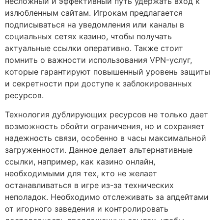
несложный и эффективный путь удержать вход к
излюбленным сайтам. Игрокам предлагается
подписываться на уведомления или каналы в
социальных сетях казино, чтобы получать
актуальные ссылки оперативно. Также стоит
помнить о важности использования VPN-услуг,
которые гарантируют повышенный уровень защиты
и секретности при доступе к заблокированных
ресурсов.
Технология дублирующих ресурсов не только дает
возможность обойти ограничения, но и сохраняет
надежность связи, особенно в часы максимальной
загруженности. Данное делает альтернативные
ссылки, например, как казино онлайн,
необходимыми для тех, кто не желает
останавливаться в игре из-за технических
неполадок. Необходимо отслеживать за апдейтами
от игорного заведения и контролировать