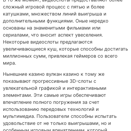
сложный игровой процесс с пятью и более
катушками, множеством линий выигрыша и
дополнительными функциями. Оные нередко
основаны на знаменитыми фильмами или
сериалами, что вносит аспект увеселения.
Некоторые видеослоты предлагаются
увеличивающиеся куш, которые способны достигать
миллионных сумм, привлекая геймеров со всего
мира.
Нынешние казино вулкан казино к тому же
показывают прогрессивные 3D-слоты с
увлекательной графикой и интерактивными
элементами. Эти самые игры обеспечивают
впечатление полного погружения за счет
использованию передовых технологий и
мультимедиа. Пользователи способны испытать
удовольствие от не только выигрышами, но и
особенным игровым впечатлением, который