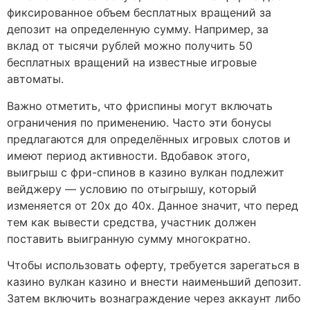
фиксированное объем бесплатных вращений за
депозит на определенную сумму. Например, за
вклад от тысячи рублей можно получить 50
бесплатных вращений на известные игровые
автоматы.
Важно отметить, что фриспины могут включать
ограничения по применению. Часто эти бонусы
предлагаются для определённых игровых слотов и
имеют период активности. Вдобавок этого,
выигрыш с фри-спинов в казино вулкан подлежит
вейджеру — условию по отыгрышу, который
изменяется от 20x до 40x. Данное значит, что перед
тем как вывести средства, участник должен
поставить выигранную сумму многократно.
Чтобы использовать оферту, требуется зарегаться в
казино вулкан казино и внести наименьший депозит.
Затем включить вознаграждение через аккаунт либо