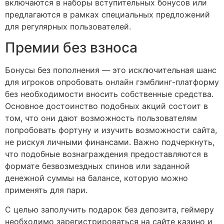
включаются в наборы вступительных бонусов или
предлагаются в рамках специальных предложений
для регулярных пользователей.
Премии без взноса
Бонусы без пополнения — это исключительная шанс
для игроков опробовать онлайн гэмблинг-платформу
без необходимости вносить собственные средства.
Основное достоинство подобных акций состоит в
том, что они дают возможность пользователям
попробовать фортуну и изучить возможности сайта,
не рискуя личными финансами. Важно подчеркнуть,
что подобные вознаграждения предоставляются в
формате безвозмездных спинов или заданной
денежной суммы на балансе, которую можно
применять для пари.
С целью заполучить подарок без депозита, геймеру
необходимо зарегистрироваться на сайте казино и