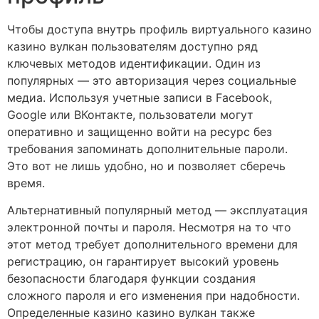
Чтобы доступа внутрь профиль виртуального казино
казино вулкан пользователям доступно ряд
ключевых методов идентификации. Один из
популярных — это авторизация через социальные
медиа. Используя учетные записи в Facebook,
Google или ВКонтакте, пользователи могут
оперативно и защищенно войти на ресурс без
требования запоминать дополнительные пароли.
Это вот не лишь удобно, но и позволяет сберечь
время.
Альтернативный популярный метод — эксплуатация
электронной почты и пароля. Несмотря на то что
этот метод требует дополнительного времени для
регистрацию, он гарантирует высокий уровень
безопасности благодаря функции создания
сложного пароля и его изменения при надобности.
Определенные казино казино вулкан также