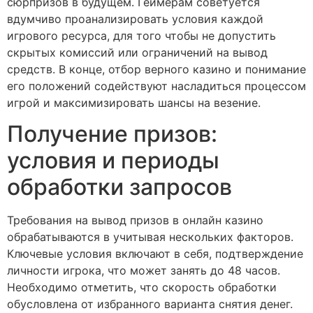
сюрпризов в будущем. Геймерам советуется
вдумчиво проанализировать условия каждой
игрового ресурса, для того чтобы не допустить
скрытых комиссий или ограничений на вывод
средств. В конце, отбор верного казино и понимание
его положений содействуют насладиться процессом
игрой и максимизировать шансы на везение.
Получение призов:
условия и периоды
обработки запросов
Требования на вывод призов в онлайн казино
обрабатываются в учитывая нескольких факторов.
Ключевые условия включают в себя, подтверждение
личности игрока, что может занять до 48 часов.
Необходимо отметить, что скорость обработки
обусловлена от избранного варианта снятия денег.