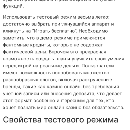
функций.
Использовать тестовый режим весьма легко:
достаточно выбрать приглянувшийся аппарат и
кликнуть на “Играть бесплатно”. Необходимо
заметить, что в демо-режиме применяются
фантомные кредиты, которые не содержат
фактической цены. Впрочем это прекрасная
возможность создать план и улучшить свои умения
перед игрой на реальные деньги. Пользователи
имеют возможность попробовать множество
разнообразных слотов, включая раскрученные
бренды, такие как казино онлайн, без требования
учетной записи или внесения депозита, что делает
этот формат особенно интересным для тех, кто
хочет познать мир онлайн казино без обязательств.
Свойства тестового режима