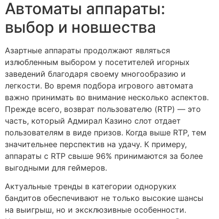
Автоматы аппараты:
выбор и новшества
Азартные аппараты продолжают являться
излюбленным выбором у посетителей игорных
заведений благодаря своему многообразию и
легкости. Во время подбора игрового автомата
важно принимать во внимание несколько аспектов.
Прежде всего, возврат пользователю (RTP) — это
часть, который Адмирал Казино слот отдает
пользователям в виде призов. Когда выше RTP, тем
значительнее перспектив на удачу. К примеру,
аппараты с RTP свыше 96% принимаются за более
выгодными для геймеров.
Актуальные тренды в категории одноруких
бандитов обеспечивают не только высокие шансы
на выигрыш, но и эксклюзивные особенности.