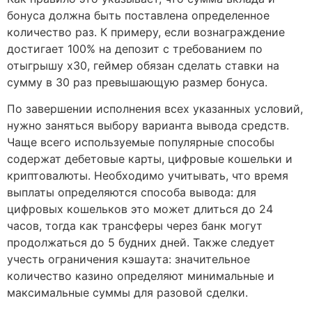
бонуса должна быть поставлена определенное
количество раз. К примеру, если вознаграждение
достигает 100% на депозит с требованием по
отыгрышу x30, геймер обязан сделать ставки на
сумму в 30 раз превышающую размер бонуса.
По завершении исполнения всех указанных условий,
нужно заняться выбору варианта вывода средств.
Чаще всего используемые популярные способы
содержат дебетовые карты, цифровые кошельки и
криптовалюты. Необходимо учитывать, что время
выплаты определяются способа вывода: для
цифровых кошельков это может длиться до 24
часов, тогда как трансферы через банк могут
продолжаться до 5 будних дней. Также следует
учесть ограничения кэшаута: значительное
количество казино определяют минимальные и
максимальные суммы для разовой сделки.