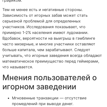
графиком.
Тем не менее есть и негативные стороны.
Зависимость от игорных забав может стать
серьезной проблемой для определенных
участников. Исследования показывает, что
примерно 1-2% населения имеют лудомании.
Вдобавок, вероятности на выигрыш в гэмблинге
часто мизерные, и многие участники оставляют
больше капитала, чем зарабатывают. Следует
учитывать, что игорные заведения всегда обладают
математическое преимущество перед геймерами,
что называется.
Мнения пользователей о
игорном заведении
Мгновенные транзакции — отсутствие
промедлений при выводе денег.