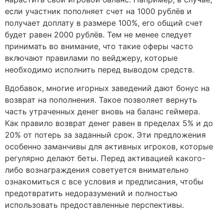
если участник пополняет счет на 1000 рублёв и
получает доплату в размере 100%, его общий счет
будет равен 2000 рублёв. Тем не менее следует
принимать во внимание, что такие оферы часто
включают правилами по вейджеру, которые
необходимо исполнить перед выводом средств.
Вдобавок, многие игорных заведений дают бонус на
возврат на пополнения. Такое позволяет вернуть
часть утраченных денег вновь на баланс геймера.
Как правило возврат денег равен в пределах 5% и до
20% от потерь за заданный срок. Эти предложения
особенно заманчивы для активных игроков, которые
регулярно делают беты. Перед активацией какого-
либо вознаграждения советуется внимательно
ознакомиться с все условия и предписания, чтобы
предотвратить недоразумений и полностью
использовать предоставленные перспективы.