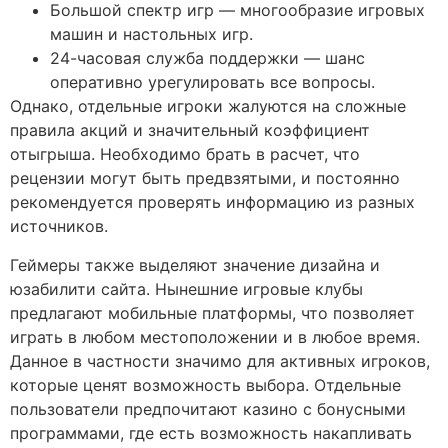
Большой спектр игр — многообразие игровых
машин и настольных игр.
24-часовая служба поддержки — шанс
оперативно урегулировать все вопросы.
Однако, отдельные игроки жалуются на сложные
правила акций и значительный коэффициент
отыгрыша. Необходимо брать в расчет, что
рецензии могут быть предвзятыми, и постоянно
рекомендуется проверять информацию из разных
источников.
Геймеры также выделяют значение дизайна и
юзабилити сайта. Нынешние игровые клубы
предлагают мобильные платформы, что позволяет
играть в любом местоположении и в любое время.
Данное в частности значимо для активных игроков,
которые ценят возможность выбора. Отдельные
пользователи предпочитают казино с бонусными
программами, где есть возможность накапливать