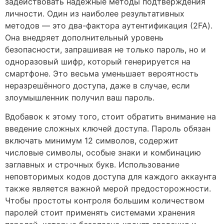
задействовать надежные методы подтверждения
личности. Один из наиболее результативных
методов — это два-фактора аутентификация (2FA).
Она внедряет дополнительный уровень
безопасности, запрашивая не только пароль, но и
одноразовый шифр, который генерируется на
смартфоне. Это весьма уменьшает вероятность
неразрешённого доступа, даже в случае, если
злоумышленник получил ваш пароль.
Вдобавок к этому того, стоит обратить внимание на
введение сложных ключей доступа. Пароль обязан
включать минимум 12 символов, содержит
числовые символы, особые знаки и комбинацию
заглавных и строчных букв. Использование
неповторимых кодов доступа для каждого аккаунта
также является важной мерой предосторожности.
Чтобы простоты контроля большим количеством
паролей стоит применять системами хранения