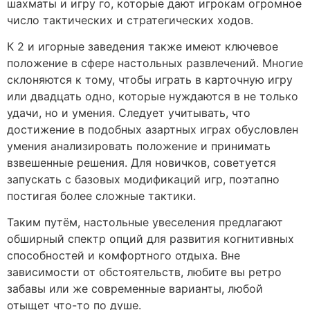
шахматы и игру го, которые дают игрокам огромное
число тактических и стратегических ходов.
К 2 и игорные заведения также имеют ключевое
положение в сфере настольных развлечений. Многие
склоняются к тому, чтобы играть в карточную игру
или двадцать одно, которые нуждаются в не только
удачи, но и умения. Следует учитывать, что
достижение в подобных азартных играх обусловлен
умения анализировать положение и принимать
взвешенные решения. Для новичков, советуется
запускать с базовых модификаций игр, поэтапно
постигая более сложные тактики.
Таким путём, настольные увеселения предлагают
обширный спектр опций для развития когнитивных
способностей и комфортного отдыха. Вне
зависимости от обстоятельств, любите вы ретро
забавы или же современные варианты, любой
отыщет что-то по душе.