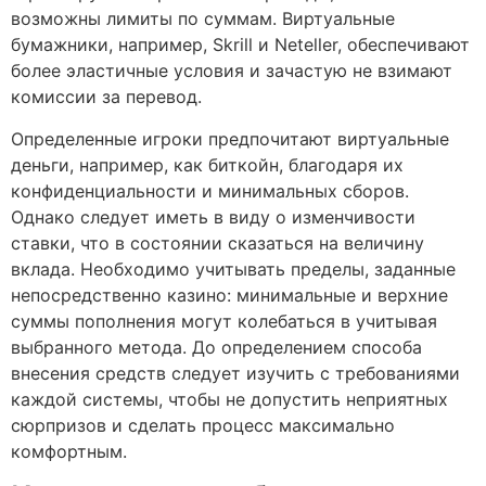
возможны лимиты по суммам. Виртуальные
бумажники, например, Skrill и Neteller, обеспечивают
более эластичные условия и зачастую не взимают
комиссии за перевод.
Определенные игроки предпочитают виртуальные
деньги, например, как биткойн, благодаря их
конфиденциальности и минимальных сборов.
Однако следует иметь в виду о изменчивости
ставки, что в состоянии сказаться на величину
вклада. Необходимо учитывать пределы, заданные
непосредственно казино: минимальные и верхние
суммы пополнения могут колебаться в учитывая
выбранного метода. До определением способа
внесения средств следует изучить с требованиями
каждой системы, чтобы не допустить неприятных
сюрпризов и сделать процесс максимально
комфортным.