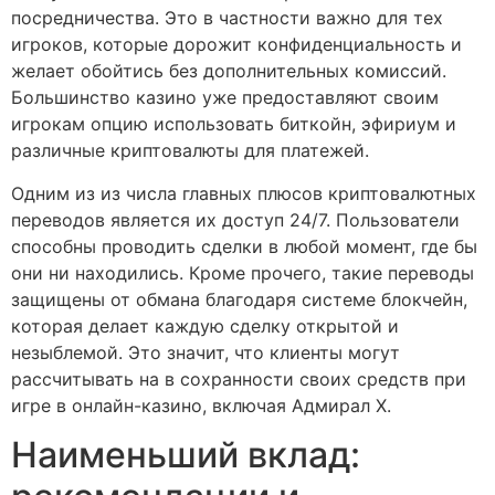
посредничества. Это в частности важно для тех
игроков, которые дорожит конфиденциальность и
желает обойтись без дополнительных комиссий.
Большинство казино уже предоставляют своим
игрокам опцию использовать биткойн, эфириум и
различные криптовалюты для платежей.
Одним из из числа главных плюсов криптовалютных
переводов является их доступ 24/7. Пользователи
способны проводить сделки в любой момент, где бы
они ни находились. Кроме прочего, такие переводы
защищены от обмана благодаря системе блокчейн,
которая делает каждую сделку открытой и
незыблемой. Это значит, что клиенты могут
рассчитывать на в сохранности своих средств при
игре в онлайн-казино, включая Адмирал Х.
Наименьший вклад: