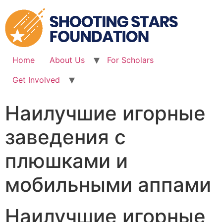
Skip
to
content
Home
About Us
For Scholars
Get Involved
Наилучшие игорные
заведения с
плюшками и
мобильными аппами
Наилучшие игорные