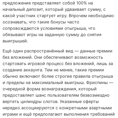
предложение представляет собой 100% на
начальный депозит, который удваивает сумму, с
какой участник стартует игру. Впрочем необходимо
осознавать, что такие бонусы часто
сопровождаются условиями отыгрыша, что
обязывают игры на заданную сумму до снятия
выигрышей.
Ещё один распространённый вид — данные премии
без вложений. Они обеспечивают возможность
стартовать игровой процесс без вложений, лишь за
создание аккаунта. Тем не менее, такие премии
обычно включают более строгие правила отыгрыша
и пределы на максимальный выигрыш. Фриспины —
очередной форма вознаграждения, который
предоставляет шанс пользователям безвозмездно
вертеть цилиндры слотов. Указанные оферты
нередко ассоциируются с конкретными азартными
играми и ещё предполагают выполнения требований