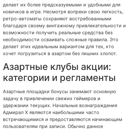
делает их более предсказуемыми и удобными для
новичков в игре. Несмотря вопреки свою легкость,
ретро-автоматы сохраняют востребованными
благодаря своему винтажному привлекательности и
возможности получить реальные средства без
необходимости осваивать сложные правила. Это
делает этих идеальным вариантом для тех, кто
хочет погрузиться в азартом без лишних хлопот.
Азартные клубы акции:
категории и регламенты
Азартные площадки бонусы занимают основную
задачу в привлечении свежих геймеров и
удержании текущих. Начальные вознаграждения
Адмирал Х являются наибольшими часто
встречающимися и предоставляются начинающим
пользователям при записи. Обычно данное