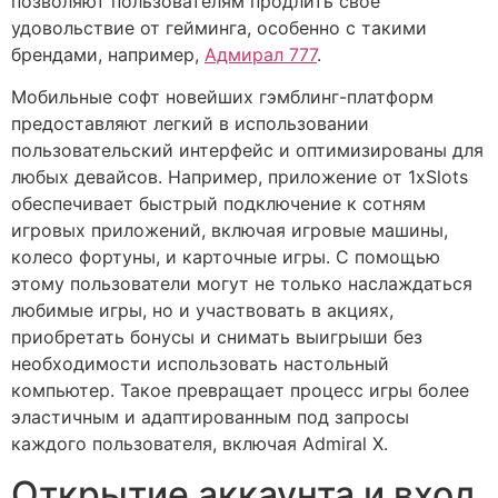
позволяют пользователям продлить свое
удовольствие от гейминга, особенно с такими
брендами, например,
Адмирал 777
.
Мобильные софт новейших гэмблинг-платформ
предоставляют легкий в использовании
пользовательский интерфейс и оптимизированы для
любых девайсов. Например, приложение от 1xSlots
обеспечивает быстрый подключение к сотням
игровых приложений, включая игровые машины,
колесо фортуны, и карточные игры. С помощью
этому пользователи могут не только наслаждаться
любимые игры, но и участвовать в акциях,
приобретать бонусы и снимать выигрыши без
необходимости использовать настольный
компьютер. Такое превращает процесс игры более
эластичным и адаптированным под запросы
каждого пользователя, включая Admiral X.
Открытие аккаунта и вход