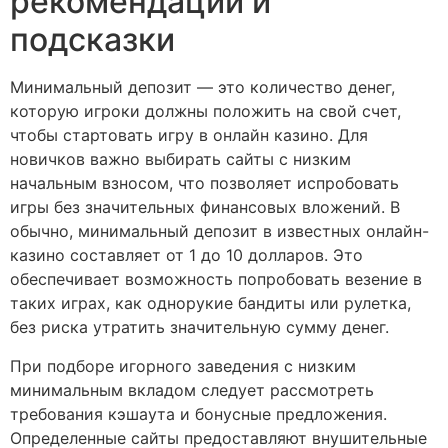
рекомендации и
подсказки
Минимальный депозит — это количество денег,
которую игроки должны положить на свой счет,
чтобы стартовать игру в онлайн казино. Для
новичков важно выбирать сайты с низким
начальным взносом, что позволяет испробовать
игры без значительных финансовых вложений. В
обычно, минимальный депозит в известных онлайн-
казино составляет от 1 до 10 долларов. Это
обеспечивает возможность попробовать везение в
таких играх, как однорукие бандиты или рулетка,
без риска утратить значительную сумму денег.
При подборе игорного заведения с низким
минимальным вкладом следует рассмотреть
требования кэшаута и бонусные предложения.
Определенные сайты предоставляют внушительные