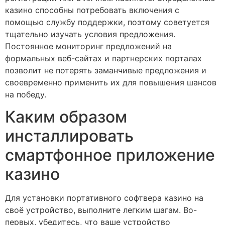
казино способны потребовать включения с
помощью службу поддержки, поэтому советуется
тщательно изучать условия предложения.
Постоянное мониторинг предложений на
формальных веб-сайтах и партнерских порталах
позволит не потерять заманчивые предложения и
своевременно применить их для повышения шансов
на победу.
Каким образом
инсталлировать
смартфонное приложение
казино
Для установки портативного софтвера казино на
своё устройство, выполните легким шагам. Во-
первых, убедитесь, что ваше устройство