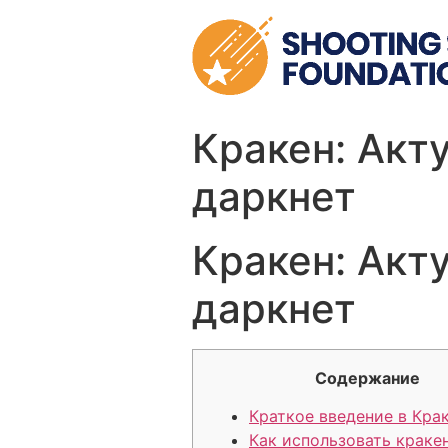
Skip
to
content
Кракен: Акт
даркнет
Кракен: Акт
даркнет
Содержание
Краткое введение в Кра
Как использовать краке