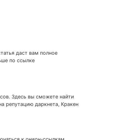
статья даст вам полное
ьше по ссылке
сов. Здесь вы сможете найти
на репутацию даркнета, Кракен
ючаться к онион-ссылкам.