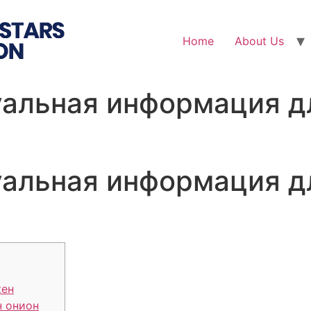
Home
About Us
уальная информация д
уальная информация д
кен
н онион