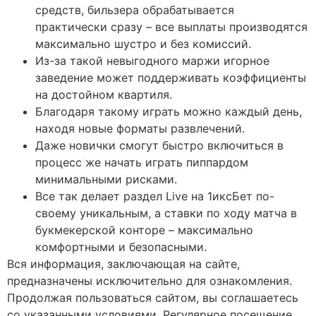
средств, бильзера обрабатывается
практически сразу – все выплаты производятся
максимально шустро и без комиссий.
Из-за такой невыгодного маржи игорное
заведение может поддерживать коэффициенты
на достойном квартиля.
Благодаря такому играть можно каждый день,
находя новые форматы развлечений.
Даже новички смогут быстро включиться в
процесс же начать играть пиппардом
минимальными рисками.
Все так делает раздел Live на 1иксБет по-
своему уникальным, а ставки по ходу матча в
букмекерской конторе – максимально
комфортными и безопасными.
Вся информация, заключающая на сайте,
предназначены исключительно для ознакомления.
Продолжая пользоваться сайтом, вы соглашаетесь
со указанными условиями. Регулярное посещение