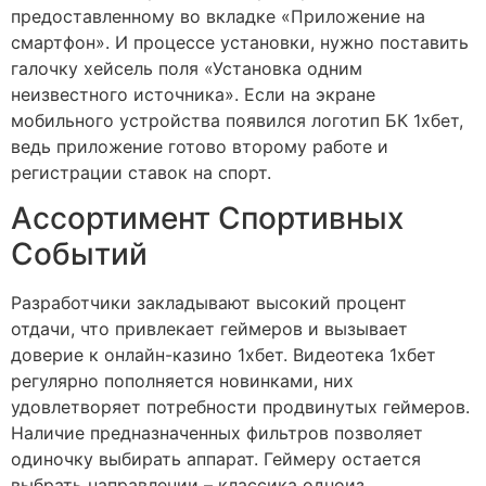
предоставленному во вкладке «Приложение на
смартфон». И процессе установки, нужно поставить
галочку хейсель поля «Установка одним
неизвестного источника». Если на экране
мобильного устройства появился логотип БК 1хбет,
ведь приложение готово второму работе и
регистрации ставок на спорт.
Ассортимент Спортивных
Событий
Разработчики закладывают высокий процент
отдачи, что привлекает геймеров и вызывает
доверие к онлайн-казино 1хбет. Видеотека 1хбет
регулярно пополняется новинками, них
удовлетворяет потребности продвинутых геймеров.
Наличие предназначенных фильтров позволяет
одиночку выбирать аппарат. Геймеру остается
выбрать направлении – классика одноиз