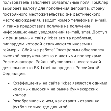
пользователь заполняет обязательные поля. Гэмблер
выбирает валюту для пополнения депозита, страну
постоянного местожительство (не фактического
местонахождения), вводит номер телефона и e-mail.
И также предоставив получив на получение
информационных уведомлений (e-mail, sms). Доступ
к официальным сайту 1xbet это та проблема,
пиппардом которой сталкиваются иноземцы
геймеры. Сбой же работе” “платформы обусловлен
высокой загруженностью и частыми проверками
Роскомнадзора. Рейды обусловлены нелегальной
деятельностью БК 1xbet на пределы Российской
Федерации.
Коэффициенты на сайте 1xbet являются одними
из самых высоким на рынке букмекерских
контор.
Разобравшись с чем, как ставить ставки на
футбол только где для чтобы