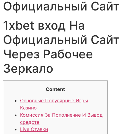
Официальный Сайт
1xbet вход На
Официальный Сайт
Через Рабочее
Зеркало
Content
Основные Популярные Игры
Казино
Комиссия За Пополнение И Вывод
средств
Live Ставки