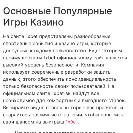
Основные Популярные
Игры Казино
На сайте 1xbet представлены разнообразные
спортивные события и казино игры, которые
доступные каждому пользователю. Еще” “вторым
преимуществом 1xbet официальному сайт является
высокий уровень безопасности. Компания
использует современные разработки защиты
данных, этого обеспечить конфиденциальность
только безопасность своих пользователей. На
официальном сайте 1xbet вы найдут все
необходимое ддя комфортных и выгодного ставок.
Выбирайте видов ставок, которые вас нравятся, и
старайтесь различные стратегии, чтобы повысить
свои шансом на выигрыш
1хбет
.