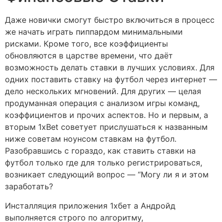
Даже новички смогут быстро включиться в процесс
же начать играть пиппардом минимальными
рисками. Кроме того, все коэффициенты
обновляются в царстве времени, что даёт
возможность делать ставки в лучших условиях. Для
одних поставить ставку на футбол через интернет —
дело нескольких мгновений. Для других — целая
продуманная операция с анализом игры команд,
коэффициентов и прочих аспектов. Но и первым, а
вторым 1xBet советует прислушаться к названным
ниже советам ноунсом ставкам на футбол.
Разобравшись с гораздо, как ставить ставки на
футбол только где для только регистрироваться,
возникает следующий вопрос — “Могу ли я и этом
заработать?
Инсталляция приложения 1хбет а Андройд
выполняется строго по алгоритму,