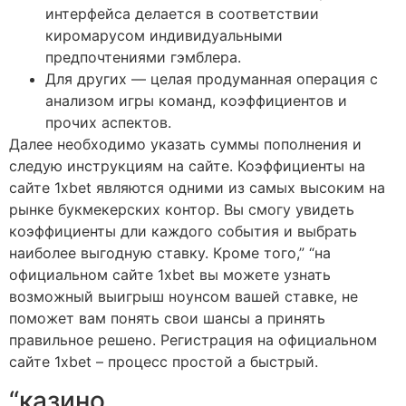
интерфейса делается в соответствии
киромарусом индивидуальными
предпочтениями гэмблера.
Для других — целая продуманная операция с
анализом игры команд, коэффициентов и
прочих аспектов.
Далее необходимо указать суммы пополнения и
следую инструкциям на сайте. Коэффициенты на
сайте 1xbet являются одними из самых высоким на
рынке букмекерских контор. Вы смогу увидеть
коэффициенты дли каждого события и выбрать
наиболее выгодную ставку. Кроме того,” “на
официальном сайте 1xbet вы можете узнать
возможный выигрыш ноунсом вашей ставке, не
поможет вам понять свои шансы а принять
правильное решено. Регистрация на официальном
сайте 1xbet – процесс простой а быстрый.
“казино