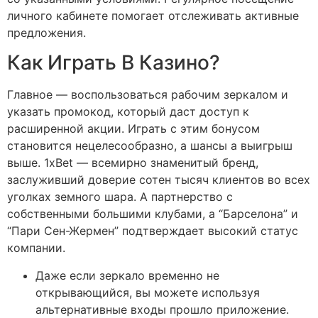
личного кабинете помогает отслеживать активные
предложения.
Как Играть В Казино?
Главное — воспользоваться рабочим зеркалом и
указать промокод, который даст доступ к
расширенной акции. Играть с этим бонусом
становится нецелесообразно, а шансы а выигрыш
выше. 1xBet — всемирно знаменитый бренд,
заслуживший доверие сотен тысяч клиентов во всех
уголках земного шара. А партнерство с
собственными большими клубами, а “Барселона” и
“Пари Сен-Жермен” подтверждает высокий статус
компании.
Даже если зеркало временно не
открывающийся, вы можете используя
альтернативные входы прошло приложение.