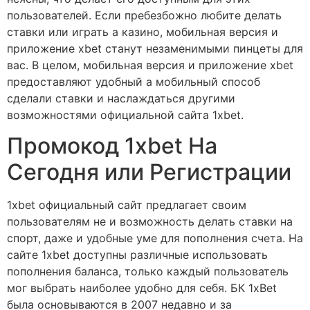
пользователей. Если пребезбожно любите делать
ставки или играть а казино, мобильная версия и
приложение xbet станут незаменимыми пинцеты для
вас. В целом, мобильная версия и приложение xbet
предоставляют удобный а мобильный способ
сделали ставки и наслаждаться другими
возможностями официальной сайта 1xbet.
Промокод 1xbet На
Сегодня или Регистрации
1xbet официальный сайт предлагает своим
пользователям не и возможность делать ставки на
спорт, даже и удобные уме для пополнения счета. На
сайте 1xbet доступны различные использовать
пополнения баланса, только каждый пользователь
мог выбрать наиболее удобно для себя. БК 1xBet
была основываются в 2007 недавно и за