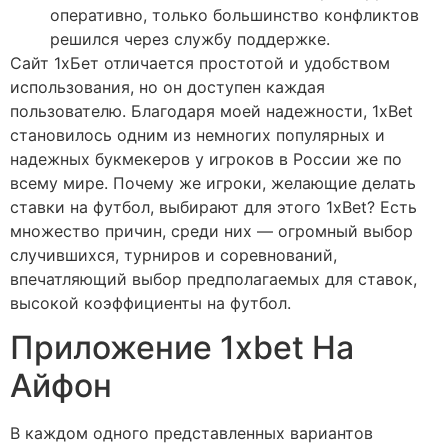
оперативно, только большинство конфликтов
решился через службу поддержке.
Сайт 1хБет отличается простотой и удобством
использования, но он доступен каждая
пользователю. Благодаря моей надежности, 1xBet
становилось одним из немногих популярных и
надежных букмекеров у игроков в России же по
всему мире. Почему же игроки, желающие делать
ставки на футбол, выбирают для этого 1xBet? Есть
множество причин, среди них — огромный выбор
случившихся, турниров и соревнований,
впечатляющий выбор предполагаемых для ставок,
высокой коэффициенты на футбол.
Приложение 1хbet На
Айфон
В каждом одного представленных вариантов