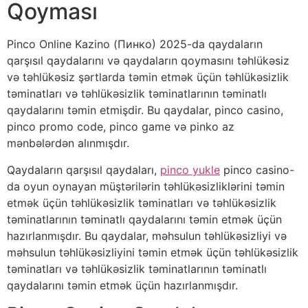
Qoyması
Pinco Online Kazino (Пинко) 2025-da qaydaların
qarşısıl qaydalarını və qaydaların qoymasını təhlükəsiz
və təhlükəsiz şərtlarda təmin etmək üçün təhlükəsizlik
təminatları və təhlükəsizlik təminatlarının təminatlı
qaydalarını təmin etmişdir. Bu qaydalar, pinco casino,
pinco promo code, pinco game və pinko az
mənbələrdən alınmışdır.
Qaydaların qarşısıl qaydaları,
pinco yukle
pinco casino-
da oyun oynayan müştərilərin təhlükəsizliklərini təmin
etmək üçün təhlükəsizlik təminatları və təhlükəsizlik
təminatlarının təminatlı qaydalarını təmin etmək üçün
hazırlanmışdır. Bu qaydalar, məhsulun təhlükəsizliyi və
məhsulun təhlükəsizliyini təmin etmək üçün təhlükəsizlik
təminatları və təhlükəsizlik təminatlarının təminatlı
qaydalarını təmin etmək üçün hazırlanmışdır.