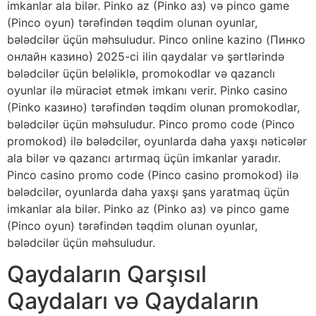
imkanlar ala bilər. Pinko az (Pinko аз) və pinco game
(Pinco oyun) tərəfindən təqdim olunan oyunlar,
bələdcilər üçün məhsuludur. Pinco online kazino (Пинко
онлайн казино) 2025-ci ilin qaydalar və şərtlərində
bələdcilər üçün beləliklə, promokodlar və qazanclı
oyunlar ilə müraciət etmək imkanı verir. Pinko casino
(Pinko казино) tərəfindən təqdim olunan promokodlar,
bələdcilər üçün məhsuludur. Pinco promo code (Pinco
promokod) ilə bələdcilər, oyunlarda daha yaxşı nəticələr
ala bilər və qazancı artırmaq üçün imkanlar yaradır.
Pinco casino promo code (Pinco casino promokod) ilə
bələdcilər, oyunlarda daha yaxşı şans yaratmaq üçün
imkanlar ala bilər. Pinko az (Pinko аз) və pinco game
(Pinco oyun) tərəfindən təqdim olunan oyunlar,
bələdcilər üçün məhsuludur.
Qaydaların Qarşısıl
Qaydaları və Qaydaların