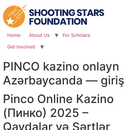
Skip
to
content
Home
About Us
For Scholars
Get Involved
PINCO kazino onlayn
Azərbaycanda — giriş
Pinco Online Kazino
(Пинко) 2025 –
Qaydalar və Şərtlər