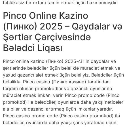
təhlükəsiz bir ortam təmin etmək üçün hazırlanmışdır.
Pinco Online Kazino
(Пинко) 2025 – Qaydalar və
Şərtlər Çərçivəsində
Bələdci Liqası
Pinco online kazino (Пинко) 2025-ci ilin qaydalar və
şərtlərində bələdcilər üçün beləliklə müraciət etmək və
yaxud qazancı alət etmək üçün beləliyiz. Bələdcilər üçün
beləliklə, Pinco casino (Пинко казино) tərəfindən
təqdim olunan promokodlar və qazanclı oyunlar ilə
müraciət etmək imkanı verir. Pinco promo code (Pinco
promokod) ilə bələdcilər, oyunlarda daha yaxşı nəticələr
ala bilər və qazancı artırmaq üçün imkanlar yaradır.
Pinco casino promo code (Pinco casino promokod) ilə
bələdcilər, oyunlarda daha yaxşı şans yaratmaq üçün