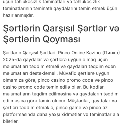
üçün təhlükəsizlik təminatları və təhlükəsizlik
təminatlarının təminatlı qaydalarını təmin etmək üçün
hazırlanmışdır.
Şərtlərin Qarşısıl Şərtlər və
Şərtlərin Qoyması
Şərtlərin Qarşısıl Şərtləri: Pinco Online Kazino (Пинко)
2025-da qaydalar və şərtlərə uyğun olmaq üçün
məlumatları təqdim etməli və qaydaları təqdim edən
məlumatları dəstəkləməli. Müvafiq şərtlərə uyğun
olmamıza görə, pinco casino promo code və pinco
casino promo code təmin edilə bilər. Bu kodlar,
məlumatların təqdim edilməsinə və qaydaların təqdim
edilməsinə görə təmin olunur. Müştərilər, qaydalar və
şərtləri təqdim etməklə, pinco game və pinco az
platformasında daha yaxşı xidmətlər və təminatlar ala
bilərlər.