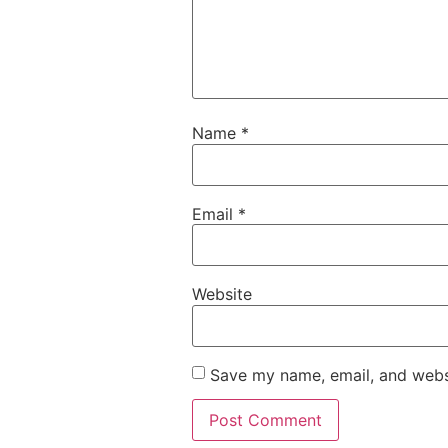
Name
*
Email
*
Website
Save my name, email, and websi