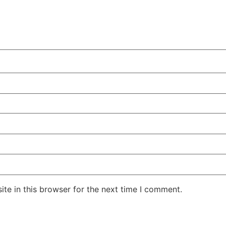
te in this browser for the next time I comment.