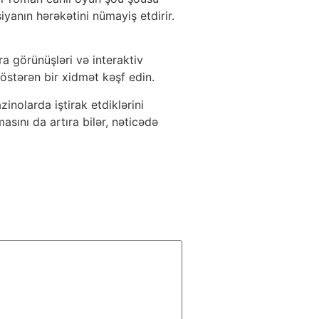
siyanın hərəkətini nümayiş etdirir.
a görünüşləri və interaktiv
stərən bir xidmət kəşf edin.
zinolarda iştirak etdiklərini
sını da artıra bilər, nəticədə