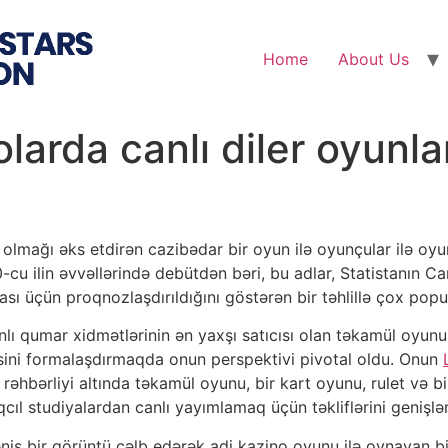
Home
About Us
larda canlı diler oyunla
da olmağı əks etdirən cazibədar bir oyun ilə oyunçular ilə o
0-cu ilin əvvəllərində debütdən bəri, bu adlar, Statistanın Ca
ası üçün proqnozlaşdırıldığını göstərən bir təhlillə çox popu
anlı qumar xidmətlərinin ən yaxşı satıcısı olan təkamül oyun
sini formalaşdırmaqda onun perspektivi pivotal oldu. Onun
rəhbərliyi altında təkamül oyunu, bir kart oyunu, rulet və bi
aqcıl studiyalardan canlı yayımlamaq üçün təkliflərini genişlən
geniş bir görüntü cəlb edərək adi kazino oyunu ilə oynayan 