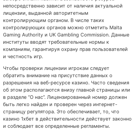
непосредственно зависит от наличия актуальной
лицензии, выданной авторитетным
контролирующим органом. В числе таких
контролирующих органов можно отметить Malta
Gaming Authority и UK Gambling Commission. Данные
институты вводят требовательные нормы к
компаниям, гарантируя охрану прав пользователей
и честность игр.
Чтобы проверки лицензии игрокам следует
обратить внимание на присутствие данных о
разрешения на веб-ресурсе казино. Часто сведения
об этом располагаются внизу главной страницы или
в разделе “О нас”. Лицензированный номер должен
быть легко найден и проверен через интернет-
страницу регулятора. Это обеспечивает, то, что
казино 1хбет в действительности действует законно
и соблюдает все определенные регламенты.