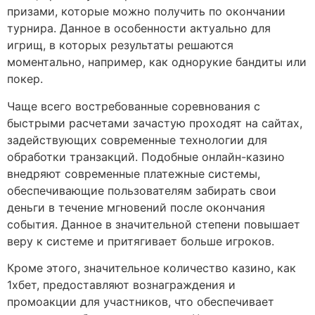
призами, которые можно получить по окончании
турнира. Данное в особенности актуально для
игрищ, в которых результаты решаются
моментально, например, как однорукие бандиты или
покер.
Чаще всего востребованные соревнования с
быстрыми расчетами зачастую проходят на сайтах,
задействующих современные технологии для
обработки транзакций. Подобные онлайн-казино
внедряют современные платежные системы,
обеспечивающие пользователям забирать свои
деньги в течение мгновений после окончания
события. Данное в значительной степени повышает
веру к системе и притягивает больше игроков.
Кроме этого, значительное количество казино, как
1хбет, предоставляют вознаграждения и
промоакции для участников, что обеспечивает