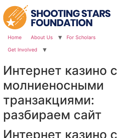
Skip
to
content
Home
About Us
For Scholars
Get Involved
Интернет казино с
молниеносными
транзакциями:
разбираем сайт
Интернет казино с