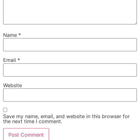
Name
*
Email
*
Website
Save my name, email, and website in this browser for
the next time I comment.