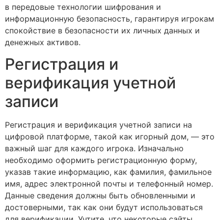
в передовые технологии шифрования и
информационную безопасность, гарантируя игрокам
спокойствие в безопасности их личных данных и
денежных активов.
Регистрация и
верификация учетной
записи
Регистрация и верификация учетной записи на
цифровой платформе, такой как игорный дом, — это
важный шаг для каждого игрока. Изначально
необходимо оформить регистрационную форму,
указав такие информацию, как фамилия, фамильное
имя, адрес электронной почты и телефонный номер.
Данные сведения должны быть обновленными и
достоверными, так как они будут использоваться
для верификации. Учтите, что некоторые сайты