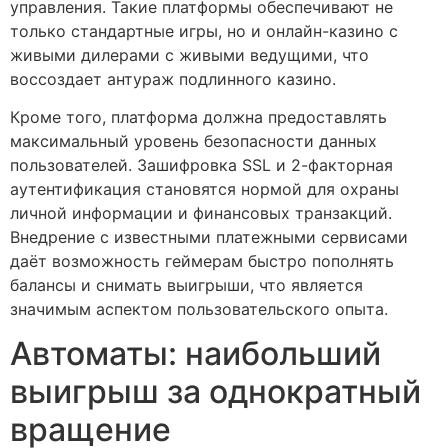
управления. Такие платформы обеспечивают не
только стандартные игры, но и онлайн-казино с
живыми дилерами с живыми ведущими, что
воссоздает антураж подлинного казино.
Кроме того, платформа должна предоставлять
максимальный уровень безопасности данных
пользователей. Зашифровка SSL и 2-факторная
аутентификация становятся нормой для охраны
личной информации и финансовых транзакций.
Внедрение с известными платежными сервисами
даёт возможность геймерам быстро пополнять
балансы и снимать выигрыши, что является
значимым аспектом пользовательского опыта.
Автоматы: наибольший
выигрыш за однократный
вращение