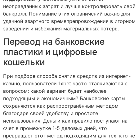
неоправданных затрат и лучше контролировать свой
банкролл. Понимание этих ограничений важно для
удачной азартного времяпрепровождения в игорном
заведении и избежания материальных потерь.
Перевод на банковские
пластики и цифровые
кошельки
При подборе способа снятия средств из интернет-
казино, пользователи 1xbet часто сталкиваются с
вопросом: какой вариант будет наиболее
подходящим и экономичным? Банковские карты
сохраняются как распространённым методом
благодаря своей удобству и простоте
использования. Деньги как правило поступают на
счет в промежутке 1-5 деловых дней, что
превращает этот метод подходящим для тех, кто не