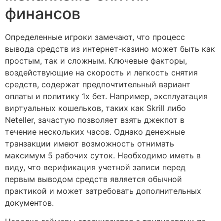
финансов
Определенные игроки замечают, что процесс
вывода средств из интернет-казино может быть как
простым, так и сложным. Ключевые факторы,
воздействующие на скорость и легкость снятия
средств, содержат предпочтительный вариант
оплаты и политику 1х бет. Например, эксплуатация
виртуальных кошельков, таких как Skrill либо
Neteller, зачастую позволяет взять джекпот в
течение нескольких часов. Однако денежные
транзакции имеют возможность отнимать
максимум 5 рабочих суток. Необходимо иметь в
виду, что верификация учетной записи перед
первым выводом средств является обычной
практикой и может затребовать дополнительных
документов.