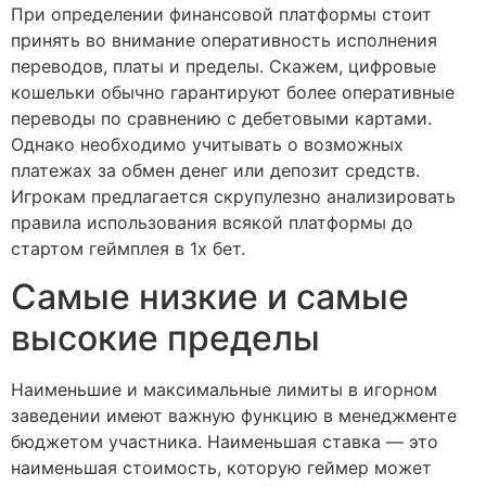
При определении финансовой платформы стоит
принять во внимание оперативность исполнения
переводов, платы и пределы. Скажем, цифровые
кошельки обычно гарантируют более оперативные
переводы по сравнению с дебетовыми картами.
Однако необходимо учитывать о возможных
платежах за обмен денег или депозит средств.
Игрокам предлагается скрупулезно анализировать
правила использования всякой платформы до
стартом геймплея в 1х бет.
Самые низкие и самые
высокие пределы
Наименьшие и максимальные лимиты в игорном
заведении имеют важную функцию в менеджменте
бюджетом участника. Наименьшая ставка — это
наименьшая стоимость, которую геймер может