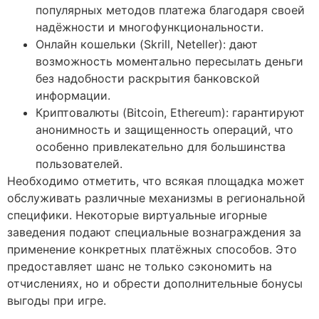
популярных методов платежа благодаря своей
надёжности и многофункциональности.
Онлайн кошельки (Skrill, Neteller): дают
возможность моментально пересылать деньги
без надобности раскрытия банковской
информации.
Криптовалюты (Bitcoin, Ethereum): гарантируют
анонимность и защищенность операций, что
особенно привлекательно для большинства
пользователей.
Необходимо отметить, что всякая площадка может
обслуживать различные механизмы в региональной
специфики. Некоторые виртуальные игорные
заведения подают специальные вознаграждения за
применение конкретных платёжных способов. Это
предоставляет шанс не только сэкономить на
отчислениях, но и обрести дополнительные бонусы
выгоды при игре.