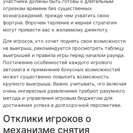
участники должны быть готовы к длительным
отрезкам времени без существенных
вознаграждений, прежде чем ухватить свою
фортуна. Впрочем терпение и верная стратегия
могут привести вас к желаемому джекпоту.
Для игроков, кто хочет поднять свои возможности
на выигрыш, рекомендуется просмотреть таблицу
выигрышей и правила игры перед началом раунда.
Постижение особенностей каждого игрового
автомата и применение бонусных возможностей
может существенно повысить возможность
крупного выигрыша. Важно учитывать, что включая
очень интересные развлечения требуют разумного
метода и управления игровым бюджетом для
достижения успеха в долгосрочной перспективе.
Отклики игроков о
механизме снятия