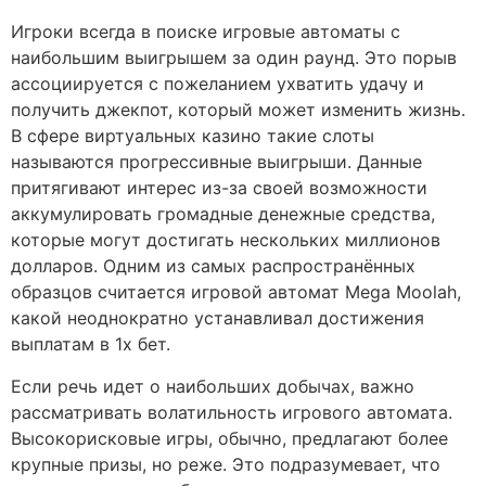
Игроки всегда в поиске игровые автоматы с
наибольшим выигрышем за один раунд. Это порыв
ассоциируется с пожеланием ухватить удачу и
получить джекпот, который может изменить жизнь.
В сфере виртуальных казино такие слоты
называются прогрессивные выигрыши. Данные
притягивают интерес из-за своей возможности
аккумулировать громадные денежные средства,
которые могут достигать нескольких миллионов
долларов. Одним из самых распространённых
образцов считается игровой автомат Mega Moolah,
какой неоднократно устанавливал достижения
выплатам в 1х бет.
Если речь идет о наибольших добычах, важно
рассматривать волатильность игрового автомата.
Высокорисковые игры, обычно, предлагают более
крупные призы, но реже. Это подразумевает, что