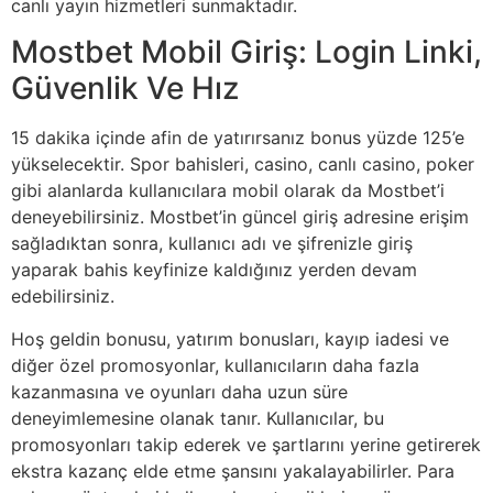
canlı yayın hizmetleri sunmaktadır.
Mostbet Mobil Giriş: Login Linki,
Güvenlik Ve Hız
15 dakika içinde afin de yatırırsanız bonus yüzde 125’e
yükselecektir. Spor bahisleri, casino, canlı casino, poker
gibi alanlarda kullanıcılara mobil olarak da Mostbet’i
deneyebilirsiniz. Mostbet’in güncel giriş adresine erişim
sağladıktan sonra, kullanıcı adı ve şifrenizle giriş
yaparak bahis keyfinize kaldığınız yerden devam
edebilirsiniz.
Hoş geldin bonusu, yatırım bonusları, kayıp iadesi ve
diğer özel promosyonlar, kullanıcıların daha fazla
kazanmasına ve oyunları daha uzun süre
deneyimlemesine olanak tanır. Kullanıcılar, bu
promosyonları takip ederek ve şartlarını yerine getirerek
ekstra kazanç elde etme şansını yakalayabilirler. Para