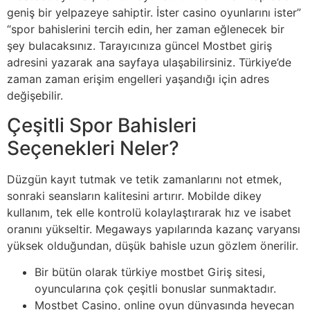
geniş bir yelpazeye sahiptir. İster casino oyunlarını ister”
“spor bahislerini tercih edin, her zaman eğlenecek bir
şey bulacaksınız. Tarayıcınıza güncel Mostbet giriş
adresini yazarak ana sayfaya ulaşabilirsiniz. Türkiye’de
zaman zaman erişim engelleri yaşandığı için adres
değişebilir.
Çeşitli Spor Bahisleri
Seçenekleri Neler?
Düzgün kayıt tutmak ve tetik zamanlarını not etmek,
sonraki seansların kalitesini artırır. Mobilde dikey
kullanım, tek elle kontrolü kolaylaştırarak hız ve isabet
oranını yükseltir. Megaways yapılarında kazanç varyansı
yüksek olduğundan, düşük bahisle uzun gözlem önerilir.
Bir bütün olarak türkiye mostbet Giriş sitesi,
oyuncularına çok çeşitli bonuslar sunmaktadır.
Mostbet Casino, online oyun dünyasında heyecan