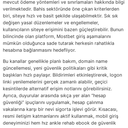
mevcut ödeme yöntemleri ve sınırlamaları hakkında bilgi
verilmektedir. Bahis sektöründe öne çıkan kriterlerden
biri, siteye hızlı ve basit şekilde ulaşabilmektir. Sık sık
değişen yasal düzenlemeler ve engellemeler,
kullanıcıların siteye erişimini bazen güçleştirebilir. Bunun
bilincinde olan platform, Mostbet giriş aşamalarını
mümkün olduğunca sade tutarak herkesin rahatlıkla
hesabına bağlanmasını hedefliyor.
Bu kanallar genellikle planlı bakım, domain name
güncellemesi, yeni güvenlik politikaları gibi kritik
başlıkları hızlı paylaşır. Bildirimleri etkinleştirerek, logon
linki yenilemelerini gerçek zamanlı alabilir, geçici
kesintilerde alternatif erişim notlarını görebilirsiniz.
Ayrıca, duyurular arasında sıkça yer alan “hesap
güvenliği” ipuçlarını uygulamak, hesap çalınma
vakalarına karşı bir nevi sigorta işlevi görür. Kısacası,
resmi iletişim katmanlarını aktif kullanmak, mobil giriş
deneyiminizi hem hız ankle rehab ebook de güvenlik