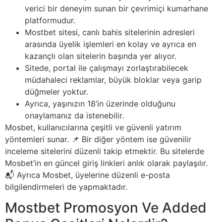
verici bir deneyim sunan bir çevrimiçi kumarhane
platformudur.
Mostbet sitesi, canlı bahis sitelerinin adresleri
arasında üyelik işlemleri en kolay ve ayrıca en
kazançlı olan sitelerin başında yer alıyor.
Sitede, portal ile çalışmayı zorlaştırabilecek
müdahaleci reklamlar, büyük bloklar veya garip
düğmeler yoktur.
Ayrıca, yaşınızın 18’in üzerinde olduğunu
onaylamanız da istenebilir.
Mosbet, kullanıcılarına çeşitli ve güvenli yatırım
yöntemleri sunar. 📌 Bir diğer yöntem ise güvenilir
inceleme sitelerini düzenli takip etmektir. Bu sitelerde
Mosbet’in en güncel giriş linkleri anlık olarak paylaşılır.
📬 Ayrıca Mosbet, üyelerine düzenli e-posta
bilgilendirmeleri de yapmaktadır.
Mostbet Promosyon Ve Added