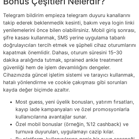
Bonus Çeşitleri Nelerdir?
Telegram bildirim empieza telegram duyuru kanallarını
takip ederek beklenmedik kesinti, bakım veya login linki
yenilemelerini önce bilen olabilirsiniz. Mobil giriş sonrası,
şifre kasası kullanmak, SMS yerine uygulama tabanlı
doğrulayıcıları tercih etmek ve şüpheli cihaz oturumlarını
kapatmak önemlidir. Dahası, oturum süresini 15–30
dakika aralığında tutmak, sprained ankle treatment
güvenliği hem de işlem devamlılığını dengeler.
Cihazınızda güncel işletim sistemi ve tarayıcı kullanmak,
hatalı yönlendirme ve cookie çakışması gibi sorunları
kayda değer biçimde azaltır.
Most guess, yeni üyelik bonusları, yatırım fırsatları,
kayıp iade kampanyaları ve özel promosyonlarla
kullanıcılarına avantajlar sunar.
Özel mobil bonuslar (örneğin, %12 cashback) ve
turnuva duyuruları, uygulamayı cazip kılar.
Bu platform, kullanıcılarına geniş bir oyun seçeneği