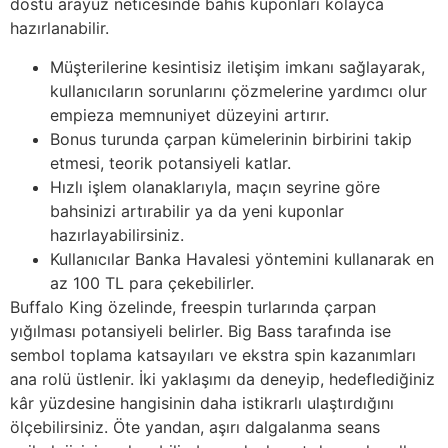
dostu arayüz neticesinde bahis kuponları kolayca
hazırlanabilir.
Müşterilerine kesintisiz iletişim imkanı sağlayarak,
kullanıcıların sorunlarını çözmelerine yardımcı olur
empieza memnuniyet düzeyini artırır.
Bonus turunda çarpan kümelerinin birbirini takip
etmesi, teorik potansiyeli katlar.
Hızlı işlem olanaklarıyla, maçın seyrine göre
bahsinizi artırabilir ya da yeni kuponlar
hazırlayabilirsiniz.
Kullanıcılar Banka Havalesi yöntemini kullanarak en
az 100 TL para çekebilirler.
Buffalo King özelinde, freespin turlarında çarpan
yığılması potansiyeli belirler. Big Bass tarafında ise
sembol toplama katsayıları ve ekstra spin kazanımları
ana rolü üstlenir. İki yaklaşımı da deneyip, hedeflediğiniz
kâr yüzdesine hangisinin daha istikrarlı ulaştırdığını
ölçebilirsiniz. Öte yandan, aşırı dalgalanma seans