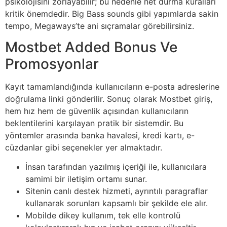
psikolojisini zorlayabilir; bu nedenle net durma kuralları
kritik önemdedir. Big Bass sounds gibi yapımlarda sakin
tempo, Megaways’te ani sıçramalar görebilirsiniz.
Mostbet Added Bonus Ve
Promosyonlar
Kayıt tamamlandığında kullanıcıların e-posta adreslerine
doğrulama linki gönderilir. Sonuç olarak Mostbet giriş,
hem hız hem de güvenlik açısından kullanıcıların
beklentilerini karşılayan pratik bir sistemdir. Bu
yöntemler arasında banka havalesi, kredi kartı, e-
cüzdanlar gibi seçenekler yer almaktadır.
İnsan tarafından yazılmış içeriği ile, kullanıcılara
samimi bir iletişim ortamı sunar.
Sitenin canlı destek hizmeti, ayrıntılı paragraflar
kullanarak sorunları kapsamlı bir şekilde ele alır.
Mobilde dikey kullanım, tek elle kontrolü