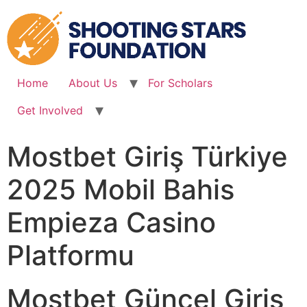
Skip
to
content
Home
About Us
For Scholars
Get Involved
Mostbet Giriş Türkiye
2025 Mobil Bahis
Empieza Casino
Platformu
Mostbet Güncel Giriş