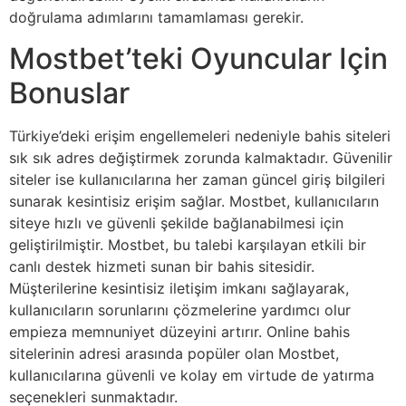
doğrulama adımlarını tamamlaması gerekir.
Mostbet’teki Oyuncular Için
Bonuslar
Türkiye’deki erişim engellemeleri nedeniyle bahis siteleri
sık sık adres değiştirmek zorunda kalmaktadır. Güvenilir
siteler ise kullanıcılarına her zaman güncel giriş bilgileri
sunarak kesintisiz erişim sağlar. Mostbet, kullanıcıların
siteye hızlı ve güvenli şekilde bağlanabilmesi için
geliştirilmiştir. Mostbet, bu talebi karşılayan etkili bir
canlı destek hizmeti sunan bir bahis sitesidir.
Müşterilerine kesintisiz iletişim imkanı sağlayarak,
kullanıcıların sorunlarını çözmelerine yardımcı olur
empieza memnuniyet düzeyini artırır. Online bahis
sitelerinin adresi arasında popüler olan Mostbet,
kullanıcılarına güvenli ve kolay em virtude de yatırma
seçenekleri sunmaktadır.