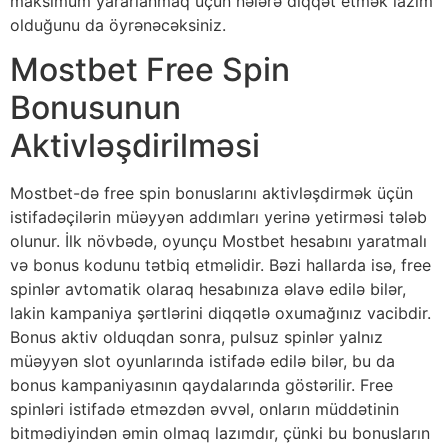
maksimum yararlanmaq üçün nələrə diqqət etmək lazım
olduğunu da öyrənəcəksiniz.
Mostbet Free Spin
Bonusunun
Aktivləşdirilməsi
Mostbet-də free spin bonuslarını aktivləşdirmək üçün
istifadəçilərin müəyyən addımları yerinə yetirməsi tələb
olunur. İlk növbədə, oyunçu Mostbet hesabını yaratmalı
və bonus kodunu tətbiq etməlidir. Bəzi hallarda isə, free
spinlər avtomatik olaraq hesabınıza əlavə edilə bilər,
lakin kampaniya şərtlərini diqqətlə oxumağınız vacibdir.
Bonus aktiv olduqdan sonra, pulsuz spinlər yalnız
müəyyən slot oyunlarında istifadə edilə bilər, bu da
bonus kampaniyasının qaydalarında göstərilir. Free
spinləri istifadə etməzdən əvvəl, onların müddətinin
bitmədiyindən əmin olmaq lazımdır, çünki bu bonusların