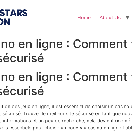
Home
About Us
no en ligne : Comment t
 sécurisé
no en ligne : Comment t
 sécurisé
on des jeux en ligne, il est essentiel de choisir un casino q
sécurisé. Trouver le meilleur site sécurisé en tant que no
 informations et un peu de recherche, cela devient une dém
eils essentiels pour choisir un nouveau casino en ligne fiabl