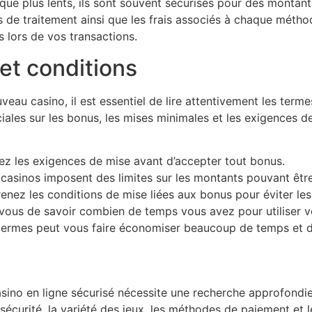
que plus lents, ils sont souvent sécurisés pour des montant
is de traitement ainsi que les frais associés à chaque méth
s lors de vos transactions.
 et conditions
eau casino, il est essentiel de lire attentivement les terme
ales sur les bonus, les mises minimales et les exigences de
iez les exigences de mise avant d’accepter tout bonus.
casinos imposent des limites sur les montants pouvant êtr
ez les conditions de mise liées aux bonus pour éviter les fr
ous de savoir combien de temps vous avez pour utiliser 
ermes peut vous faire économiser beaucoup de temps et d’ef
sino en ligne sécurisé nécessite une recherche approfond
a sécurité, la variété des jeux, les méthodes de paiement et 