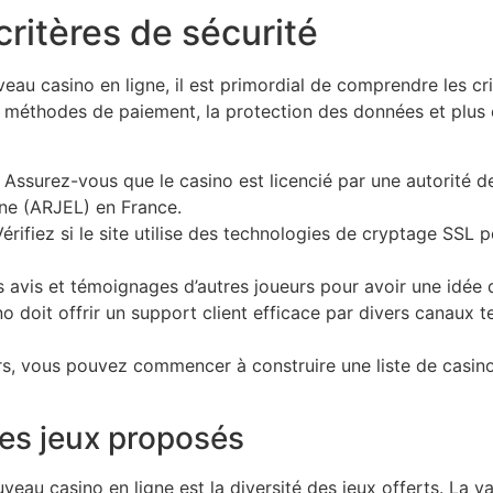
ritères de sécurité
eau casino en ligne, il est primordial de comprendre les cr
les méthodes de paiement, la protection des données et plus
Assurez-vous que le casino est licencié par une autorité d
gne (ARJEL) en France.
érifiez si le site utilise des technologies de cryptage SSL 
vis et témoignages d’autres joueurs pour avoir une idée de 
 doit offrir un support client efficace par divers canaux tel
s, vous pouvez commencer à construire une liste de casino
des jeux proposés
veau casino en ligne est la diversité des jeux offerts. La v