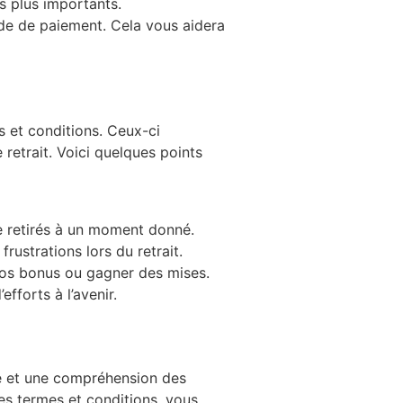
s plus importants.
ode de paiement. Cela vous aidera
s et conditions. Ceux-ci
 retrait. Voici quelques points
e retirés à un moment donné.
ustrations lors du retrait.
vos bonus ou gagner des mises.
forts à l’avenir.
ie et une compréhension des
les termes et conditions, vous