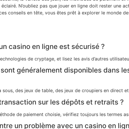
clairé. N’oubliez pas que jouer en ligne doit rester une acti
ces conseils en tête, vous êtes prêt à explorer le monde de
un casino en ligne est sécurisé ?
e technologies de cryptage, et lisez les avis d’autres utilisateu
x sont généralement disponibles dans l
 sous, des jeux de table, des jeux de croupiers en direct et 
 transaction sur les dépôts et retraits ?
thode de paiement choisie, vérifiez toujours les termes as
contre un problème avec un casino en lig