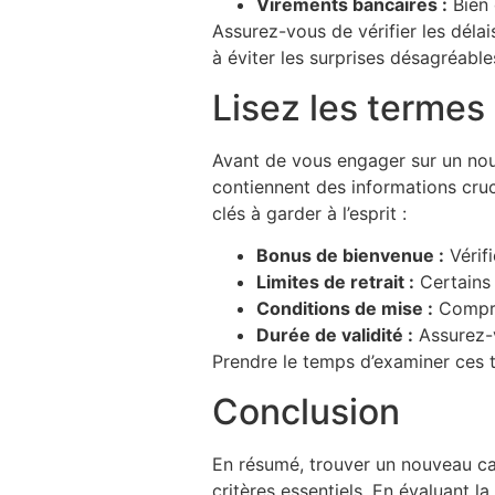
Virements bancaires :
Bien 
Assurez-vous de vérifier les déla
à éviter les surprises désagréable
Lisez les termes
Avant de vous engager sur un nouv
contiennent des informations cruci
clés à garder à l’esprit :
Bonus de bienvenue :
Vérif
Limites de retrait :
Certains 
Conditions de mise :
Compren
Durée de validité :
Assurez-v
Prendre le temps d’examiner ces t
Conclusion
En résumé, trouver un nouveau ca
critères essentiels. En évaluant l