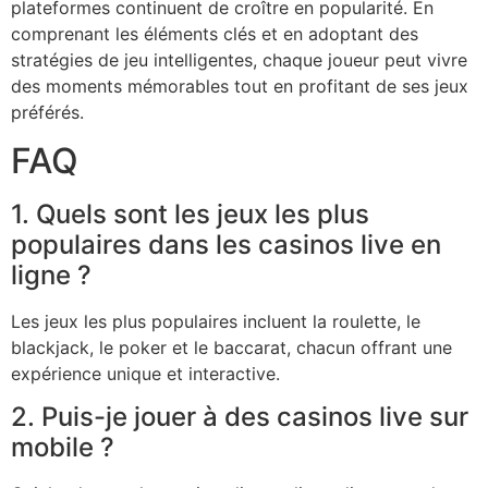
plateformes continuent de croître en popularité. En
comprenant les éléments clés et en adoptant des
stratégies de jeu intelligentes, chaque joueur peut vivre
des moments mémorables tout en profitant de ses jeux
préférés.
FAQ
1. Quels sont les jeux les plus
populaires dans les casinos live en
ligne ?
Les jeux les plus populaires incluent la roulette, le
blackjack, le poker et le baccarat, chacun offrant une
expérience unique et interactive.
2. Puis-je jouer à des casinos live sur
mobile ?