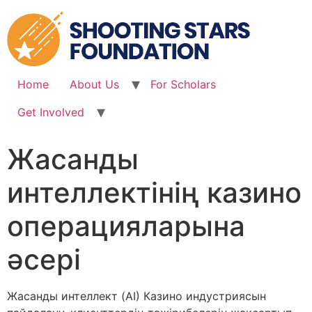
Skip
to
content
Home
About Us
For Scholars
Get Involved
Жасанды
интеллектінің казино
операцияларына
әсері
Жасанды интеллект (AI) Казино индустриясын