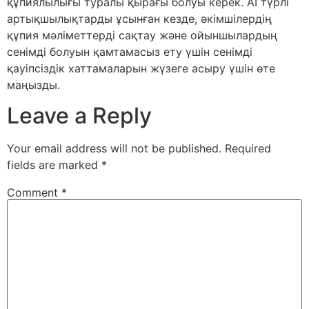
құпиялылығы туралы қырағы болуы керек. AI түрлі
артықшылықтарды ұсынған кезде, әкімшілердің
құпия мәліметтерді сақтау және ойыншылардың
сенімді болуын қамтамасыз ету үшін сенімді
қауіпсіздік хаттамаларын жүзеге асыру үшін өте
маңызды.
Leave a Reply
Your email address will not be published.
Required
fields are marked
*
Comment
*