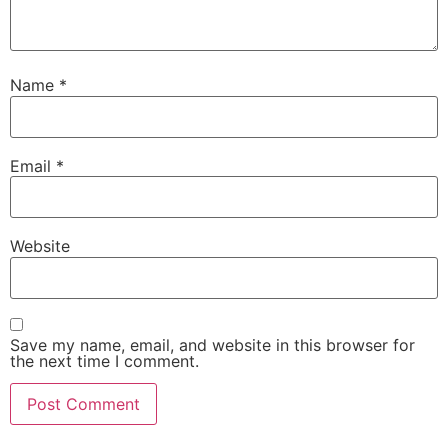
Name
*
Email
*
Website
Save my name, email, and website in this browser for
the next time I comment.