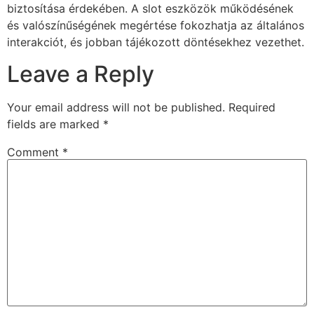
biztosítása érdekében. A slot eszközök működésének
és valószínűségének megértése fokozhatja az általános
interakciót, és jobban tájékozott döntésekhez vezethet.
Leave a Reply
Your email address will not be published.
Required
fields are marked
*
Comment
*