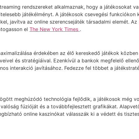
 streaming rendszereket alkalmaznak, hogy a játékosokat v
hitelesebb játékélményt. A játékosok csevegési funkciókon
el, javítva az online szerencsejáték társadalmi elemét. Az
átogasson el
The New York Times
.
ximalizálása érdekében az élő kereskedő játékok közben a
eivel és stratégiáival. Ezenkívül a bankok megfelelő ellen
nos interakció javításához. Fedezze fel többet a játékstrat
mögött meghúzódó technológia fejlődik, a játékosok még v
valóság fúzióját és a továbbfejlesztett grafikákat. Alapv
gbízható online kaszinókat válasszák ki a védett és tiszte