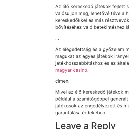
Az élő kereskedő játékok fejlett
valósuljon meg, lehetővé téve a 
kereskedőkkel és más résztvevőkk
bővítéséhez való betekintéshez l
. .
Az elégedettség és a győzelem ma
magukat az egyes játékok irányelv
játékhosszabbításhoz és az általá
magyar casino
.
címen.
Mivel az élő kereskedő játékok 
például a számítógéppel generált 
játékosok az engedélyezett és me
garantálása érdekében.
Leave a Reply