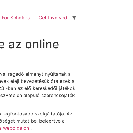
For Scholars
Get Involved
 az online
ával ragadó élményt nyújtanak a
évek eleji bevezetésük óta ezek a
23 -ban az élő kereskedői játékok
részvételen alapuló szerencsejáték
k legfontosabb szolgáltatója. Az
őséget mutat be, beleértve a
os weboldalon
.