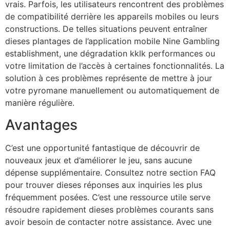
vrais. Parfois, les utilisateurs rencontrent des problèmes
de compatibilité derrière les appareils mobiles ou leurs
constructions. De telles situations peuvent entraîner
dieses plantages de l’application mobile Nine Gambling
establishment, une dégradation kklk performances ou
votre limitation de l’accès à certaines fonctionnalités. La
solution à ces problèmes représente de mettre à jour
votre pyromane manuellement ou automatiquement de
manière régulière.
Avantages
C’est une opportunité fantastique de découvrir de
nouveaux jeux et d’améliorer le jeu, sans aucune
dépense supplémentaire. Consultez notre section FAQ
pour trouver dieses réponses aux inquiries les plus
fréquemment posées. C’est une ressource utile serve
résoudre rapidement dieses problèmes courants sans
avoir besoin de contacter notre assistance. Avec une