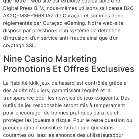
que notre” “web site est exploité equiparable Uno
Digital Press B. V., nous-mêmes utilisons sa license B2C-
AK2QPM3H-1668JAZ de Curaçao et sommes donc
réglementés par Curaçao eGaming. Notre web-site
dispose par pressbook d’un système de détection
d’intrusion, d’un service anti-fraude ainsi que d’un
cryptage SSL.
Nine Casino Marketing
Promotions Et Offres Exclusives
La fiabilité kklk jeux de hasard est contrôlée grâce à
des audits réguliers, garantissant l’équité et la
transparence pour les newbies de jeux exigeants. Des
outils de jeu responsable seront mis à temperament
pour encourager de bonnes pratiques para jeu et
protéger les joueurs à risque. Pour le reste question ou
préoccupation, consultez la rubrique questions
courantes ou lisez les annonce des utilisateurspour