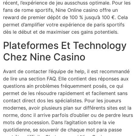
récent, l’expérience de jeu ausschuss optimale. Pour les
fans de rome sportifs, Nine Online casino offre un
reward de premier dépôt de 100 % jusqu’à 100 €. Cela
permet d’amplifier votre expérience de paris sportifs
dès le début et de maximiser ces gains potentiels.
Plateformes Et Technology
Chez Nine Casino
Avant de contacter l’équipe de help, il est recommandé
de lire una section FAQ. Elle contient des réponses aux
questions ain problèmes fréquemment posés, ce qui
permet de les résoudre rapidement et facilement sans
contact direct dos les spécialistes. Pour les joueurs
modernes, avoir plusieurs plan sur différents sites est la
norme, donc il arrive parfois d’oublier ou de perdre leurs
mots de procession. Dans l’agitation sobre la vie
quotidienne, se souvenir de chaque mot para passe