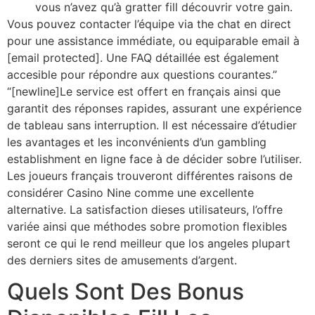
vous n’avez qu’à gratter fill découvrir votre gain.
Vous pouvez contacter l’équipe via the chat en direct
pour une assistance immédiate, ou equiparable email à
[email protected]. Une FAQ détaillée est également
accesible pour répondre aux questions courantes.”
“[newline]Le service est offert en français ainsi que
garantit des réponses rapides, assurant une expérience
de tableau sans interruption. Il est nécessaire d’étudier
les avantages et les inconvénients d’un gambling
establishment en ligne face à de décider sobre l’utiliser.
Les joueurs français trouveront différentes raisons de
considérer Casino Nine comme une excellente
alternative. La satisfaction dieses utilisateurs, l’offre
variée ainsi que méthodes sobre promotion flexibles
seront ce qui le rend meilleur que los angeles plupart
des derniers sites de amusements d’argent.
Quels Sont Des Bonus