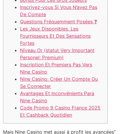
Bonus Pour Les Gros Joueurs
Inscrivez-vous Si Vous N’avez Pas
De Compte
Questions Fréquemment Posées ❓
Les Jeux Disponibles, Les
Fournisseurs Et Des Sensations
Fortes
Niveau Or (statut Very Important
Personel: Premium)
Inscription Et Premiers Pas Vers
Nine Casino
Nine Casino: Créer Un Compte Ou
Se Connecter
Avantages Et Inconvénients Para
Nine Casino
Code Promo 9 Casino France 2025
Et Cashback Quotidien
Mais Nine Casino met aussi à profit les avancées”