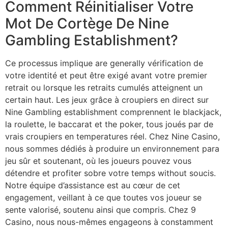
Comment Réinitialiser Votre
Mot De Cortège De Nine
Gambling Establishment?
Ce processus implique are generally vérification de
votre identité et peut être exigé avant votre premier
retrait ou lorsque les retraits cumulés atteignent un
certain haut. Les jeux grâce à croupiers en direct sur
Nine Gambling establishment comprennent le blackjack,
la roulette, le baccarat et the poker, tous joués par de
vrais croupiers en temperatures réel. Chez Nine Casino,
nous sommes dédiés à produire un environnement para
jeu sûr et soutenant, où les joueurs pouvez vous
détendre et profiter sobre votre temps without soucis.
Notre équipe d’assistance est au cœur de cet
engagement, veillant à ce que toutes vos joueur se
sente valorisé, soutenu ainsi que compris. Chez 9
Casino, nous nous-mêmes engageons à constamment