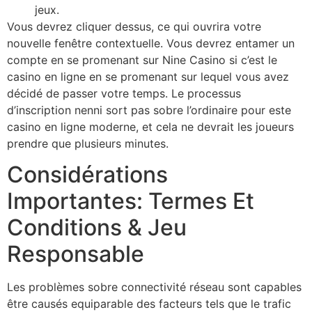
jeux.
Vous devrez cliquer dessus, ce qui ouvrira votre
nouvelle fenêtre contextuelle. Vous devrez entamer un
compte en se promenant sur Nine Casino si c’est le
casino en ligne en se promenant sur lequel vous avez
décidé de passer votre temps. Le processus
d’inscription nenni sort pas sobre l’ordinaire pour este
casino en ligne moderne, et cela ne devrait les joueurs
prendre que plusieurs minutes.
Considérations
Importantes: Termes Et
Conditions & Jeu
Responsable
Les problèmes sobre connectivité réseau sont capables
être causés equiparable des facteurs tels que le trafic