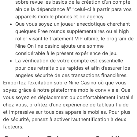
sobre revue les basics de la création d’un compte
ain de la dépendance à” “celui-ci à partir para vos
appareils mobile phones et de agency.
Que vous soyez un joueur anecdotique cherchant
quelques Free rounds supplémentaires ou el high
roller visant le traitement VIP ultime, le program de
Nine On line casino ajoute une somme
considérable à le présent expérience de jeu.
La vérification de votre compte est essentielle
pour des retraits plus rapides et afin d’assurer los
angeles sécurité de ces transactions financières.
Emportez l’excitation sobre Nine Casino où que vous
soyez grâce à notre plateforme mobile conviviale. Que
vous soyez en déplacement ou confortablement installé
chez vous, profitez d’une expérience de tableau fluide
et impressive sur tous ces appareils mobiles. Pour plus
de sécurité, pensez à activer l’authentification à deux
facteurs.