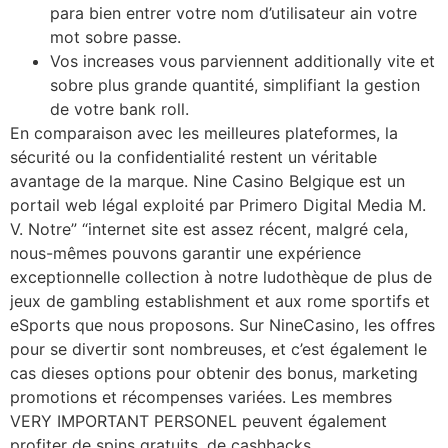
para bien entrer votre nom d’utilisateur ain votre
mot sobre passe.
Vos increases vous parviennent additionally vite et
sobre plus grande quantité, simplifiant la gestion
de votre bank roll.
En comparaison avec les meilleures plateformes, la
sécurité ou la confidentialité restent un véritable
avantage de la marque. Nine Casino Belgique est un
portail web légal exploité par Primero Digital Media M.
V. Notre” “internet site est assez récent, malgré cela,
nous-mêmes pouvons garantir une expérience
exceptionnelle collection à notre ludothèque de plus de
jeux de gambling establishment et aux rome sportifs et
eSports que nous proposons. Sur NineCasino, les offres
pour se divertir sont nombreuses, et c’est également le
cas dieses options pour obtenir des bonus, marketing
promotions et récompenses variées. Les membres
VERY IMPORTANT PERSONEL peuvent également
profiter de spins gratuits, de cashbacks