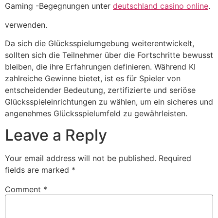
Gaming -Begegnungen unter
deutschland casino online
.
verwenden.
Da sich die Glücksspielumgebung weiterentwickelt,
sollten sich die Teilnehmer über die Fortschritte bewusst
bleiben, die ihre Erfahrungen definieren. Während KI
zahlreiche Gewinne bietet, ist es für Spieler von
entscheidender Bedeutung, zertifizierte und seriöse
Glücksspieleinrichtungen zu wählen, um ein sicheres und
angenehmes Glücksspielumfeld zu gewährleisten.
Leave a Reply
Your email address will not be published.
Required
fields are marked
*
Comment
*