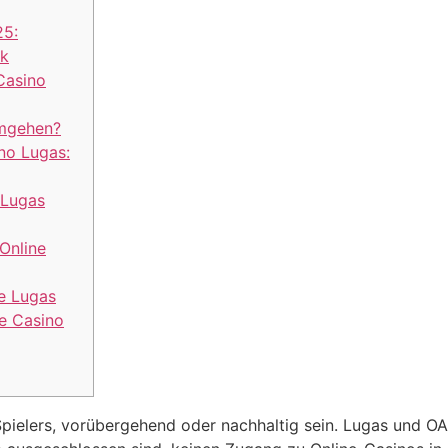
25:
ck
Casino
Umgehen?
no Lugas:
 Lugas
Online
e Lugas
e Casino
 Spielers, vorübergehend oder nachhaltig sein. Lugas und O