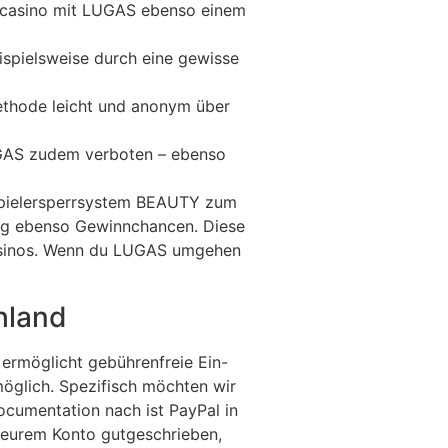
ne casino mit LUGAS ebenso einem
ispielsweise durch eine gewisse
ethode leicht und anonym über
LUGAS zudem verboten – ebenso
Spielersperrsystem BEAUTY zum
ung ebenso Gewinnchancen. Diese
Casinos. Wenn du LUGAS umgehen
hland
ermöglicht gebührenfreie Ein-
öglich. Spezifisch möchten wir
ocumentation nach ist PayPal in
 eurem Konto gutgeschrieben,