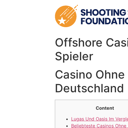
Skip
to
content
Offshore Cas
Spieler
Casino Ohne 
Deutschland
Content
Lugas Und Oasis Im Vergl
Beliebteste Casinos Ohne