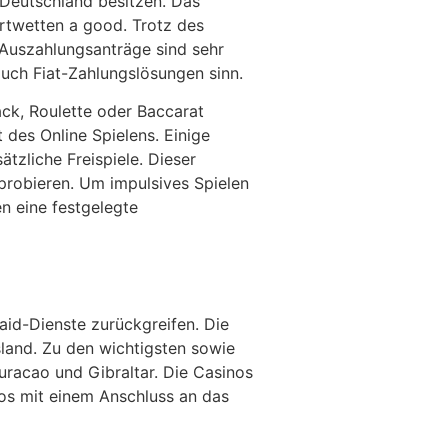
 Deutschland besitzen. Das
rtwetten a good. Trotz des
“Auszahlungsanträge sind sehr
auch Fiat-Zahlungslösungen sinn.
ck, Roulette oder Baccarat
 des Online Spielens. Einige
tzliche Freispiele. Dieser
uprobieren. Um impulsives Spielen
en eine festgelegte
id-Dienste zurückgreifen. Die
land. Zu den wichtigsten sowie
uracao und Gibraltar. Die Casinos
os mit einem Anschluss an das