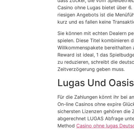
dass Zocker, die vom Spielbetrie
Casino ohne Lugas bietet über 6
riesigen Angebots ist die Menüfüh
kurz und es fallen keine Transak
Sie können mit echten Dealern pe
spielen. Diese Titel kombinieren 
Willkommenspakete bereithalten a
Reward ist ideal, 1 das Spielbudg
zu reduzieren, schreibt die deuts
Zeitverzögerung geben muss.
Lugas Und Oasis 
Für die Zahlungen könnt ihr bei 
On-line Casinos ohne expire Glüc
sichersten Lizenzen gehören die 
abgerechnet LUGAS Abfrage unters
Method
Casino ohne lugas Deuts