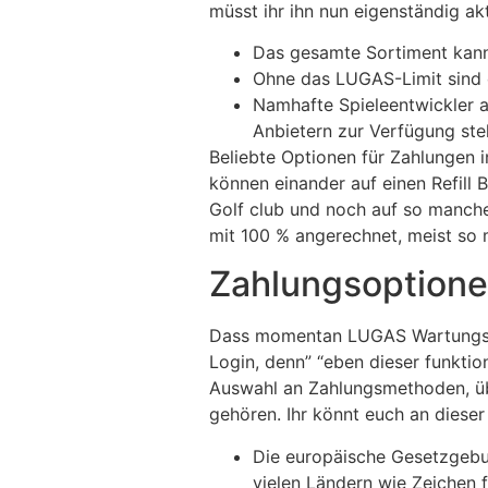
müsst ihr ihn nun eigenständig a
Das gesamte Sortiment kann
Ohne das LUGAS-Limit sind 
Namhafte Spieleentwickler a
Anbietern zur Verfügung stel
Beliebte Optionen für Zahlungen 
können einander auf einen Refill B
Golf club und noch auf so manche
mit 100 % angerechnet, meist so 
Zahlungsoptione
Dass momentan LUGAS Wartungsarbe
Login, denn” “eben dieser funktio
Auswahl an Zahlungsmethoden, ü
gehören. Ihr könnt euch an dieser 
Die europäische Gesetzgebun
vielen Ländern wie Zeichen f