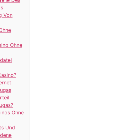
teile Des
as
g Von
 Ohne
sino Ohne
datei
Casino?
ernet
Lugas
teil
Lugas?
sinos Ohne
ts Und
edene