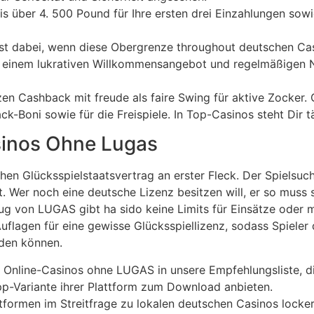
bis über 4. 500 Pound für Ihre ersten drei Einzahlungen so
ist dabei, wenn diese Obergrenze throughout deutschen Casi
en einem lukrativen Willkommensangebot und regelmäßigen 
Cashback mit freude als faire Swing für aktive Zocker. Gle
ck-Boni sowie für die Freispiele. In Top-Casinos steht Dir 
sinos Ohne Lugas
hen Glücksspielstaatsvertrag an erster Fleck. Der Spielsuch
t. Wer noch eine deutsche Lizenz besitzen will, er so muss
ug von LUGAS gibt ha sido keine Limits für Einsätze oder 
uflagen für eine gewisse Glücksspiellizenz, sodass Spieler 
iden können.
h Online-Casinos ohne LUGAS in unsere Empfehlungsliste, di
p-Variante ihrer Plattform zum Download anbieten.
tformen im Streitfrage zu lokalen deutschen Casinos locker