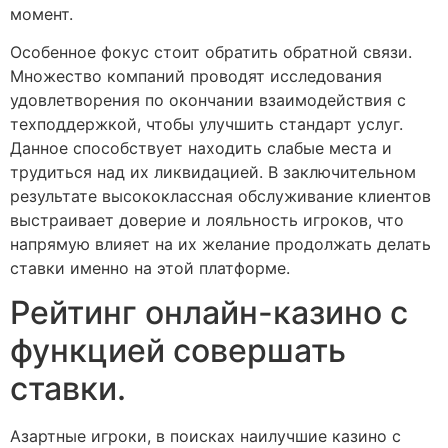
момент.
Особенное фокус стоит обратить обратной связи.
Множество компаний проводят исследования
удовлетворения по окончании взаимодействия с
техподдержкой, чтобы улучшить стандарт услуг.
Данное способствует находить слабые места и
трудиться над их ликвидацией. В заключительном
результате высококлассная обслуживание клиентов
выстраивает доверие и лояльность игроков, что
напрямую влияет на их желание продолжать делать
ставки именно на этой платформе.
Рейтинг онлайн-казино с
функцией совершать
ставки.
Азартные игроки, в поисках наилучшие казино с