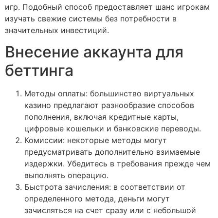
игр. Подобный способ предоставляет шанс игрокам
изучать свежие системы без потребности в
значительных инвестиций.
Внесение аккаунта для
беттинга
Методы оплаты: большинство виртуальных
казино предлагают разнообразие способов
пополнения, включая кредитные карты,
цифровые кошельки и банковские переводы.
Комиссии: некоторые методы могут
предусматривать дополнительно взимаемые
издержки. Убедитесь в требования прежде чем
выполнять операцию.
Быстрота зачисления: в соответствии от
определенного метода, деньги могут
зачисляться на счет сразу или с небольшой