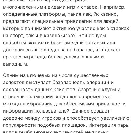
многочисленными видами игр и ставок. Например,
определенные платформы, такие как, 7к казино,
предлагают специальные привилегии для людей,
которые принимают активное участие как в ставках
на спорт, так и в казино-играх. Эти бонусы
способны включать безвозмездные ставки или
дополнительные средства на балансе, что делает
процесс игры еще более увлекательным и
выгодным.
Одним из ключевых из числа существенных
аспектов выступает безопасность операций и
сохранность данных клиентов. Азартные клубы и
ставочные компании внедряют современные
методы шифрования для обеспечения приватности
информации пользователей. Данное создает
доверие между игроков и способствует увеличению
популярности подобных площадок. Интеграция пары
видов гемблинговых активностей не только