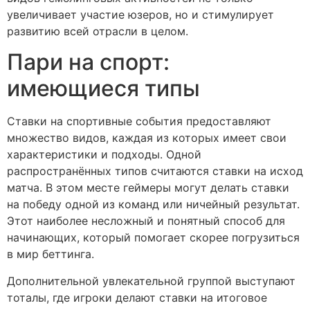
увеличивает участие юзеров, но и стимулирует
развитию всей отрасли в целом.
Пари на спорт:
имеющиеся типы
Ставки на спортивные события предоставляют
множество видов, каждая из которых имеет свои
характеристики и подходы. Одной
распространённых типов считаются ставки на исход
матча. В этом месте геймеры могут делать ставки
на победу одной из команд или ничейный результат.
Этот наиболее несложный и понятный способ для
начинающих, который помогает скорее погрузиться
в мир беттинга.
Дополнительной увлекательной группой выступают
тоталы, где игроки делают ставки на итоговое