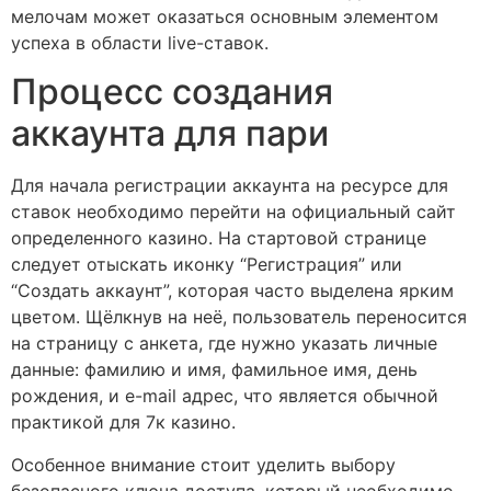
мелочам может оказаться основным элементом
успеха в области live-ставок.
Процесс создания
аккаунта для пари
Для начала регистрации аккаунта на ресурсе для
ставок необходимо перейти на официальный сайт
определенного казино. На стартовой странице
следует отыскать иконку “Регистрация” или
“Создать аккаунт”, которая часто выделена ярким
цветом. Щёлкнув на неё, пользователь переносится
на страницу с анкета, где нужно указать личные
данные: фамилию и имя, фамильное имя, день
рождения, и e-mail адрес, что является обычной
практикой для 7к казино.
Особенное внимание стоит уделить выбору
безопасного ключа доступа, который необходимо