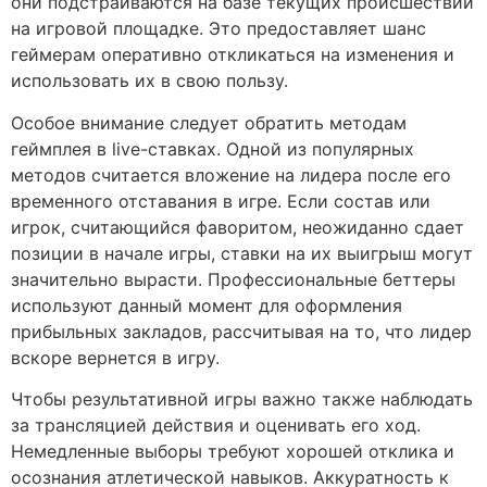
они подстраиваются на базе текущих происшествий
на игровой площадке. Это предоставляет шанс
геймерам оперативно откликаться на изменения и
использовать их в свою пользу.
Особое внимание следует обратить методам
геймплея в live-ставках. Одной из популярных
методов считается вложение на лидера после его
временного отставания в игре. Если состав или
игрок, считающийся фаворитом, неожиданно сдает
позиции в начале игры, ставки на их выигрыш могут
значительно вырасти. Профессиональные беттеры
используют данный момент для оформления
прибыльных закладов, рассчитывая на то, что лидер
вскоре вернется в игру.
Чтобы результативной игры важно также наблюдать
за трансляцией действия и оценивать его ход.
Немедленные выборы требуют хорошей отклика и
осознания атлетической навыков. Аккуратность к