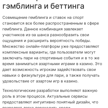
гэмблинга и беттинга
Совмещение гемблинга и ставок на спорт
становится все более распространенным в сфере
гемблинга. Данное комбинация завлекает
участников из-за шанса разнообразить свои
ощущения и расширить вероятность победы.
Множество онлайн-платформ уже предоставляют
комплексные варианты, где пользователи могут
заключать пари на спортивные события и в то же
время заниматься азартными играми в казино. Это
дает возможность игрокам задействовать свои
навыки о физкультуре для пари, а также получать
удовольствие от азартом игр в казино.
Технологические разработки выполняют важную
роль в этом процессе. Актуальные сервисы
предоставляют интуитивно понятный дизайн, что
позволяет легко переходить среди