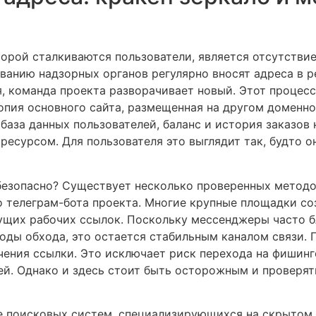
орой сталкиваются пользователи, является отсутствие
ванию надзорных органов регулярно вносят адреса в р
, команда проекта разворачивает новый. Этот процесс
опия основного сайта, размещенная на другом доменно
аза данных пользователей, баланс и история заказов 
есурсом. Для пользователя это выглядит так, будто он
 безопасно? Существует несколько проверенных метод
 телеграм-бота проекта. Многие крупные площадки со
ущих рабочих ссылок. Поскольку мессенджеры часто б
оды обхода, это остается стабильным каналом связи. 
чения ссылки. Это исключает риск перехода на фишинго
й. Однако и здесь стоит быть осторожным и проверят
 поисковых систем, специализирующихся на скрытом 