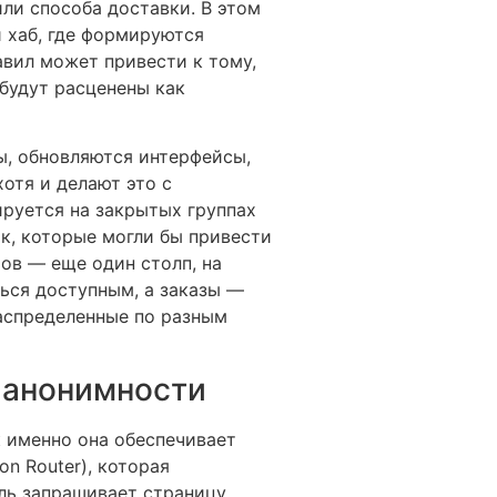
ли способа доставки. В этом
 хаб, где формируются
авил может привести к тому,
 будут расценены как
ы, обновляются интерфейсы,
отя и делают это с
руется на закрытых группах
ок, которые могли бы привести
ов — еще один столп, на
ься доступным, а заказы —
распределенные по разным
а анонимности
к именно она обеспечивает
on Router), которая
ль запрашивает страницу