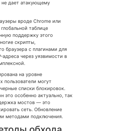
о не дает атакующему
раузеры вроде Chrome или
в глобальной таблице
енную поддержку этого
ногие скрипты,
о браузера с плагинами для
P-адреса через уязвимости в
мплексной.
ирована на уровне
х пользователи могут
 черные списки блокировок.
н это особенно актуально, так
ддержка мостов — это
кировать сеть. Обновление
ыми методами подключения.
методы обхода