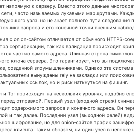
дет напрямую к серверу. Вместо этого данные многокр
 сети, часто называемых лукавыми маршрутами. Кажды
едующего узла, но не знает полного пути следования п
очника запроса и его конечной точки внешним наблю
ия с onion-сайтом отличается от обычного HTTPS-соед
тра сертификации, так как валидация происходит кри
ется частью самого адреса. Длинная строка символов 
ного ключа сервера. Это гарантирует, что вы подключа
лке, созданной злоумышленниками. Однако эта система
пользователи вынуждены rely на закладки или поискови
актуальных ссылок, но и риск наткнуться на фишинг.
ти Tor происходит на нескольких уровнях, подобно сл
 перед отправкой. Первый узел (входной страж) снима
 видит содержимого запроса и конечного адреса. Он пе
ой и так далее. Последний узел (выходной релей) вид
ьное шифрование, но для onion-сайтов трафик зашифро
адреса клиента. Таким образом, ни один узел в цепочке