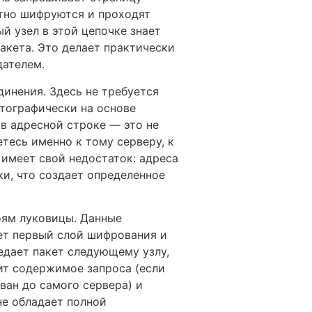
атно шифруются и проходят
й узел в этой цепочке знает
акета. Это делает практически
дателем.
инения. Здесь не требуется
птографически на основе
в адресной строке — это не
етесь именно к тому серверу, к
 имеет свой недостаток: адреса
ки, что создает определенное
оям луковицы. Данные
ет первый слой шифрования и
редает пакет следующему узлу,
ит содержимое запроса (если
ван до самого сервера) и
 не обладает полной