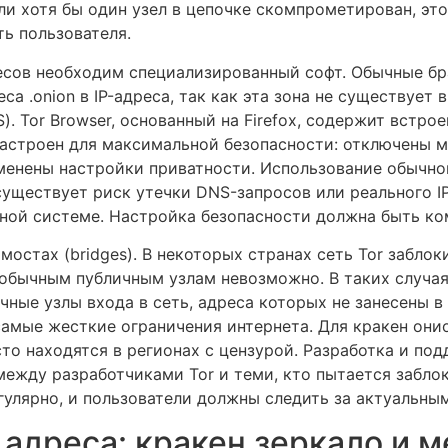
ли хотя бы один узел в цепочке скомпрометирован, эт
ь пользователя.
есов необходим специализированный софт. Обычные б
еса .onion в IP-адреса, так как эта зона не существует 
. Tor Browser, основанный на Firefox, содержит встро
настроен для максимальной безопасности: отключены м
нены настройки приватности. Использование обычног
 существует риск утечки DNS-запросов или реального I
ной системе. Настройка безопасности должна быть ко
мостах (bridges). В некоторых странах сеть Tor заблок
 обычным публичным узлам невозможно. В таких случая
ные узлы входа в сеть, адреса которых не занесены в
амые жесткие ограничения интернета. Для кракен онио
то находятся в регионах с цензурой. Разработка и по
ежду разработчиками Tor и теми, кто пытается забло
гулярно, и пользователи должны следить за актуальн
 адреса: кракен зеркало и 