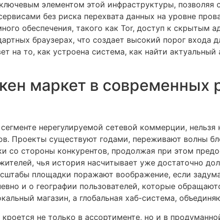
ключевым элементом этой инфраструктуры, позволяя 
сервисами без риска перехвата данных на уровне пров
ого обеспечения, такого как Tor, доступ к скрытым а
артных браузерах, что создает высокий порог входа д
ет на то, как устроена система, как найти актуальный
кен маркет в современных 
 сегменте нерегулируемой сетевой коммерции, нельзя
ов. Проекты существуют годами, переживают волны бл
и со стороны конкурентов, продолжая при этом предо
жителей, чья история насчитывает уже достаточно дол
асштабы площадки поражают воображение, если задума
евно и о географии пользователей, которые обращаютс
окальный магазин, а глобальная хаб-система, объединя
кроется не только в ассортименте, но и в продуманно