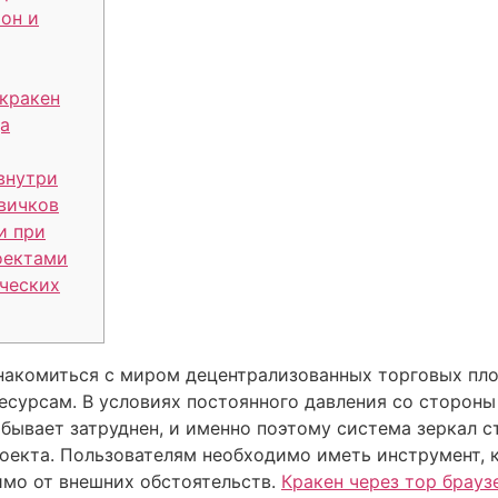
ион и
 кракен
а
внутри
вичков
и при
оектами
ческих
 знакомиться с миром децентрализованных торговых пл
есурсам. В условиях постоянного давления со стороны
 бывает затруднен, и именно поэтому система зеркал 
оекта. Пользователям необходимо иметь инструмент, 
имо от внешних обстоятельств.
Кракен через тор брау