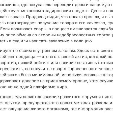
агазинов, где покупатель переводит деньги напрямую 
 действует механизм холдирования средств. Деньги п
латы заказа. Продавец видит, что оплата прошла, и вып
тель подтверждает получение товара и его качество, 
. Если возникают споры, в процесс вмешивается служб
му риск обмана со стороны недобросовестных торговце
дать в суд или написать заявление в полицию.
рует по своим внутренним законам. Здесь есть своя в
рейтинг продавца — это его главный актив, который п
апротив, низкий рейтинг или наличие негативных отзыв
ереплатить, но получить товар от проверенного челов
 рейтингов была минимальной, используя сложные алго
держивает доверие на приемлемом уровне, хотя случа
но ни на одной платформе мира.
осистемы является наличие развитого форума и сист
ся опытом, предупреждают о новых методах развода ил
дает ощущение живого организма, где информация рас