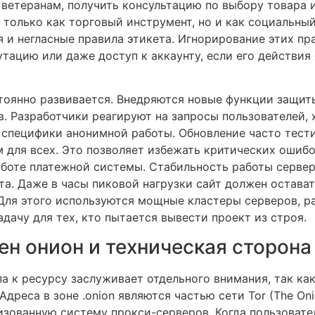
ветеранам, получить консультацию по выбору товара и
только как торговый инструмент, но и как социальный
и негласные правила этикета. Игнорирование этих пр
утацию или даже доступ к аккаунту, если его действия
оянно развивается. Внедряются новые функции защит
. Разработчики реагируют на запросы пользователей, х
 специфики анонимной работы. Обновление часто тести
м для всех. Это позволяет избежать критических ошиб
аботе платежной системы. Стабильность работы сервер
а. Даже в часы пиковой нагрузки сайт должен остават
 Для этого используются мощные кластеры серверов, 
дачу для тех, кто пытается вывести проект из строя.
кен онион и техническая сторон
а к ресурсу заслуживает отдельного внимания, так ка
дреса в зоне .onion являются частью сети Tor (The Oni
изованную систему прокси-серверов. Когда пользовате