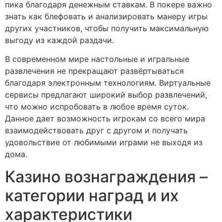
пика благодаря денежным ставкам. В покере важно
знать как блефовать и анализировать манеру игры
других участников, чтобы получить максимальную
выгоду из каждой раздачи.
В современном мире настольные и игральные
развлечения не прекращают развёртываться
благодаря электронным технологиям. Виртуальные
сервисы предлагают широкий выбор развлечений,
что можно испробовать в любое время суток.
Данное дает возможность игрокам со всего мира
взаимодействовать друг с другом и получать
удовольствие от любимыми играми не выходя из
дома.
Казино вознаграждения –
категории наград и их
характеристики