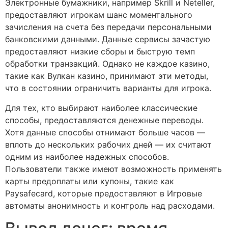
Электронные бумажники, например Skrill и Neteller,
предоставляют игрокам шанс моментального
зачисления на счета без передачи персональными
банковскими данными. Данные сервисы зачастую
предоставляют низкие сборы и быструю темп
обработки транзакций. Однако не каждое казино,
такие как Вулкан казино, принимают эти методы,
что в состоянии ограничить варианты для игрока.
Для тех, кто выбирают наиболее классические
способы, предоставляются денежные переводы.
Хотя данные способы отнимают больше часов —
вплоть до нескольких рабочих дней — их считают
одним из наиболее надежных способов.
Пользователи также имеют возможность применять
карты предоплаты или купоны, такие как
Paysafecard, которые предоставляют в Игровые
автоматы анонимность и контроль над расходами.