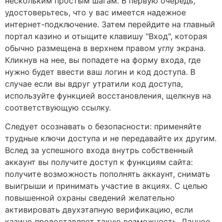
нескольким простым шагам. В первую очередь,
удостоверьтесь, что у вас имеется надежное
интернет-подключение. Затем перейдите на главный
портал казино и отыщите клавишу "Вход", которая
обычно размещена в верхнем правом углу экрана.
Кликнув на нее, вы попадете на форму входа, где
нужно будет ввести ваш логин и код доступа. В
случае если вы вдруг утратили код доступа,
используйте функцией восстановления, щелкнув на
соответствующую ссылку.
Следует осознавать о безопасности: применяйте
трудные ключи доступа и не передавайте их другим.
Вслед за успешного входа внутрь собственный
аккаунт вы получите доступ к функциям сайта:
получите возможность пополнять аккаунт, снимать
выигрыши и принимать участие в акциях. С целью
повышенной охраны сведений желательно
активировать двухэтапную верификацию, если
казино предоставляет такую возможность. Данное