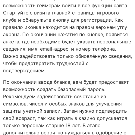
возможность геймерам войти в все функции сайта.
Стартуйте с визита главной страницы игрового
клуба и обнаружьте кнопку для регистрации. Как
правило иконка находится на правом верхнем углу
экрана. По окончании нажатия по кнопке, появится
анкета, где необходимо будет указать персональные
сведения: имя, email-адрес, и номер телефона.
Важно задействовать только обновлённую сведения,
чтобы предотвратить трудностей с
подтверждением.
По окончании ввода бланка, вам будет предоставят
возможность создать безопасный пароль.
Рекомендуем задействовать сочетание из
символов, чисел и особых знаков для улучшения
защиты учетной записи. Затем нужно подтвердить
свой возраст, так как играть в казино допускается
только персонам старше 18 лет. В этапе
дополнительно вероятно нуждаться в одобрение с