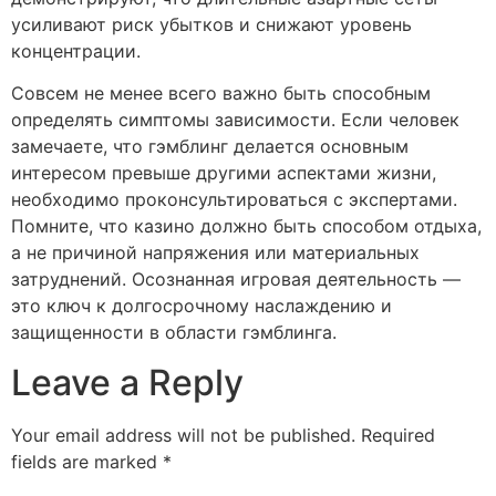
усиливают риск убытков и снижают уровень
концентрации.
Совсем не менее всего важно быть способным
определять симптомы зависимости. Если человек
замечаете, что гэмблинг делается основным
интересом превыше другими аспектами жизни,
необходимо проконсультироваться с экспертами.
Помните, что казино должно быть способом отдыха,
а не причиной напряжения или материальных
затруднений. Осознанная игровая деятельность —
это ключ к долгосрочному наслаждению и
защищенности в области гэмблинга.
Leave a Reply
Your email address will not be published.
Required
fields are marked
*