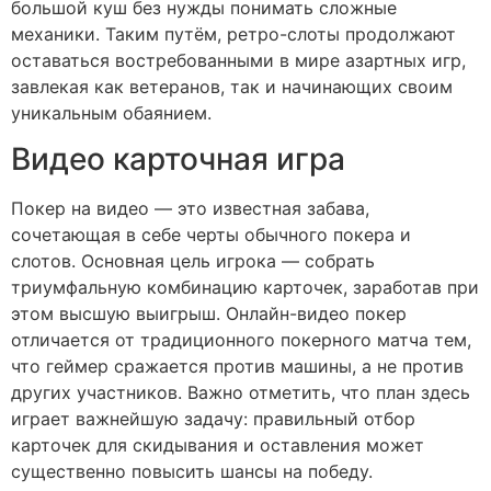
большой куш без нужды понимать сложные
механики. Таким путём, ретро-слоты продолжают
оставаться востребованными в мире азартных игр,
завлекая как ветеранов, так и начинающих своим
уникальным обаянием.
Видео карточная игра
Покер на видео — это известная забава,
сочетающая в себе черты обычного покера и
слотов. Основная цель игрока — собрать
триумфальную комбинацию карточек, заработав при
этом высшую выигрыш. Онлайн-видео покер
отличается от традиционного покерного матча тем,
что геймер сражается против машины, а не против
других участников. Важно отметить, что план здесь
играет важнейшую задачу: правильный отбор
карточек для скидывания и оставления может
существенно повысить шансы на победу.