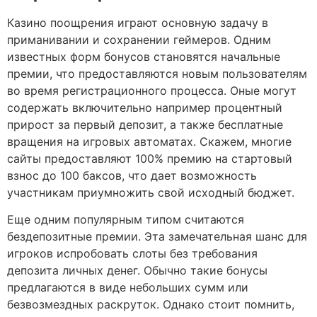
Казино поощрения играют основную задачу в
приманивании и сохранении геймеров. Одним
известных форм бонусов становятся начальные
премии, что предоставляются новым пользователям
во время регистрационного процесса. Оные могут
содержать включительно например процентный
прирост за первый депозит, а также бесплатные
вращения на игровых автоматах. Скажем, многие
сайты предоставляют 100% премию на стартовый
взнос до 100 баксов, что дает возможность
участникам приумножить свой исходный бюджет.
Еще одним популярным типом считаются
бездепозитные премии. Эта замечательная шанс для
игроков испробовать слоты без требования
депозита личных денег. Обычно такие бонусы
предлагаются в виде небольших сумм или
безвозмездных раскруток. Однако стоит помнить,