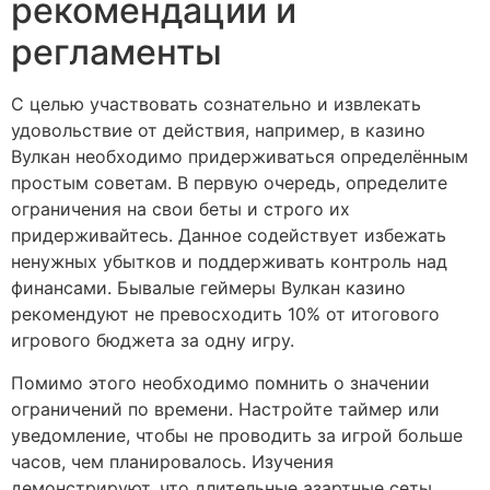
рекомендации и
регламенты
С целью участвовать сознательно и извлекать
удовольствие от действия, например, в казино
Вулкан необходимо придерживаться определённым
простым советам. В первую очередь, определите
ограничения на свои беты и строго их
придерживайтесь. Данное содействует избежать
ненужных убытков и поддерживать контроль над
финансами. Бывалые геймеры Вулкан казино
рекомендуют не превосходить 10% от итогового
игрового бюджета за одну игру.
Помимо этого необходимо помнить о значении
ограничений по времени. Настройте таймер или
уведомление, чтобы не проводить за игрой больше
часов, чем планировалось. Изучения
демонстрируют, что длительные азартные сеты