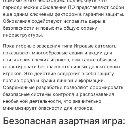
Помимо этого необходимо подчеркнуть, что
периодические обновления ПО представляют собой
еще одним ключевым фактором в гарантии защиты.
Обновления содействуют исправить дыры в
безопасности и повысить общую охрану
инфраструктуры.
Пока игорные заведения типа Игровые автоматы
показывают многообразные акции и акции для
притяжения свежих игроков, они также обязаны
гарантировать безопасность личных данных своих
игроков. Это действие содержит в себя защиту
против фрода и кражи личной информации.
Современные разработки позволяют сформировать
безопасные системы контроля и распознавания
необычной деятельности, что значительно
минимизирует опасности для игроков.
Безопасная азартная игра: