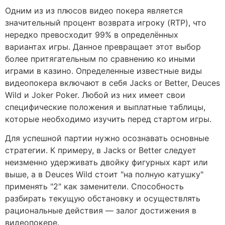
Одним из из плюсов видео покера является
значительный процент возврата игроку (RTP), что
нередко превосходит 99% в определённых
вариантах игры. Данное превращает этот выбор
более притягательным по сравнению ко иными
играми в казино. Определенные известные виды
видеопокера включают в себя Jacks or Better, Deuces
Wild и Joker Poker. Любой из них имеет свои
специфические положения и выплатные таблицы,
которые необходимо изучить перед стартом игры.
Для успешной партии нужно осознавать основные
стратегии. К примеру, в Jacks or Better следует
неизменно удерживать двойку фигурных карт или
выше, а в Deuces Wild стоит "на полную катушку"
применять "2" как заменители. Способность
разбирать текущую обстановку и осуществлять
рациональные действия — залог достижения в
видеопокере.