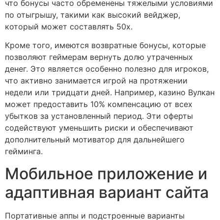
что бонусы часто обременены тяжелыми условиями
по отыгрышу, такими как высокий вейджер,
который может составлять 50x.
Кроме того, имеются возвратные бонусы, которые
позволяют геймерам вернуть долю утраченных
денег. Это является особенно полезно для игроков,
что активно занимается игрой на протяжении
недели или тридцати дней. Например, казино Вулкан
может предоставить 10% компенсацию от всех
убытков за установленный период. Эти оферты
содействуют уменьшить риски и обеспечивают
дополнительный мотиватор для дальнейшего
гейминга.
Мобильное приложение и
адаптивная вариант сайта
Портативные аппы и подстроенные варианты