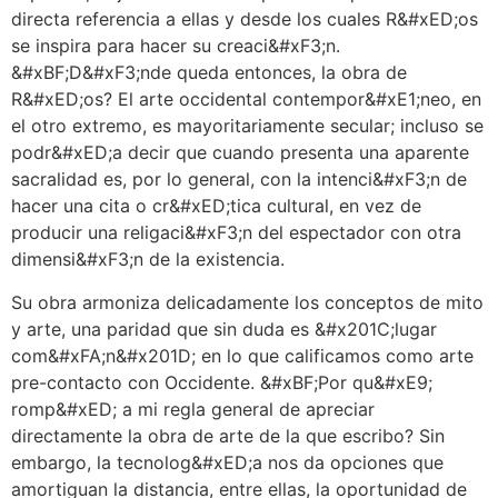
directa referencia a ellas y desde los cuales R&#xED;os
se inspira para hacer su creaci&#xF3;n.
&#xBF;D&#xF3;nde queda entonces, la obra de
R&#xED;os? El arte occidental contempor&#xE1;neo, en
el otro extremo, es mayoritariamente secular; incluso se
podr&#xED;a decir que cuando presenta una aparente
sacralidad es, por lo general, con la intenci&#xF3;n de
hacer una cita o cr&#xED;tica cultural, en vez de
producir una religaci&#xF3;n del espectador con otra
dimensi&#xF3;n de la existencia.
Su obra armoniza delicadamente los conceptos de mito
y arte, una paridad que sin duda es &#x201C;lugar
com&#xFA;n&#x201D; en lo que calificamos como arte
pre-contacto con Occidente. &#xBF;Por qu&#xE9;
romp&#xED; a mi regla general de apreciar
directamente la obra de arte de la que escribo? Sin
embargo, la tecnolog&#xED;a nos da opciones que
amortiguan la distancia, entre ellas, la oportunidad de