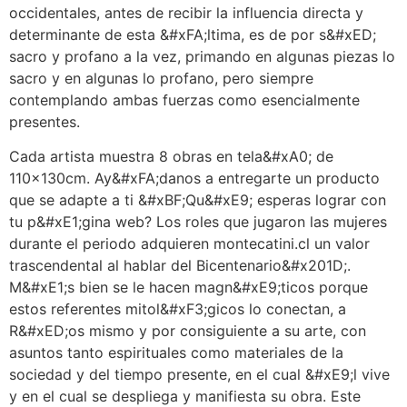
occidentales, antes de recibir la influencia directa y
determinante de esta &#xFA;ltima, es de por s&#xED;
sacro y profano a la vez, primando en algunas piezas lo
sacro y en algunas lo profano, pero siempre
contemplando ambas fuerzas como esencialmente
presentes.
Cada artista muestra 8 obras en tela&#xA0; de
110x130cm. Ay&#xFA;danos a entregarte un producto
que se adapte a ti &#xBF;Qu&#xE9; esperas lograr con
tu p&#xE1;gina web? Los roles que jugaron las mujeres
durante el periodo adquieren montecatini.cl un valor
trascendental al hablar del Bicentenario&#x201D;.
M&#xE1;s bien se le hacen magn&#xE9;ticos porque
estos referentes mitol&#xF3;gicos lo conectan, a
R&#xED;os mismo y por consiguiente a su arte, con
asuntos tanto espirituales como materiales de la
sociedad y del tiempo presente, en el cual &#xE9;l vive
y en el cual se despliega y manifiesta su obra. Este