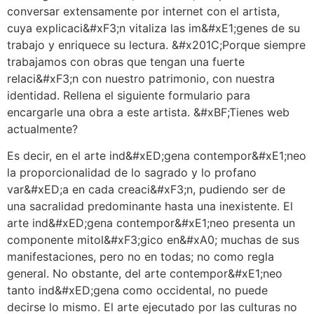
conversar extensamente por internet con el artista,
cuya explicaci&#xF3;n vitaliza las im&#xE1;genes de su
trabajo y enriquece su lectura. &#x201C;Porque siempre
trabajamos con obras que tengan una fuerte
relaci&#xF3;n con nuestro patrimonio, con nuestra
identidad. Rellena el siguiente formulario para
encargarle una obra a este artista. &#xBF;Tienes web
actualmente?
Es decir, en el arte ind&#xED;gena contempor&#xE1;neo
la proporcionalidad de lo sagrado y lo profano
var&#xED;a en cada creaci&#xF3;n, pudiendo ser de
una sacralidad predominante hasta una inexistente. El
arte ind&#xED;gena contempor&#xE1;neo presenta un
componente mitol&#xF3;gico en&#xA0; muchas de sus
manifestaciones, pero no en todas; no como regla
general. No obstante, del arte contempor&#xE1;neo
tanto ind&#xED;gena como occidental, no puede
decirse lo mismo. El arte ejecutado por las culturas no