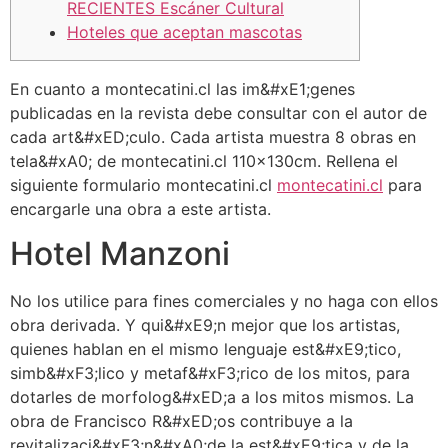
RECIENTES Escáner Cultural
Hoteles que aceptan mascotas
En cuanto a montecatini.cl las im&#xE1;genes
publicadas en la revista debe consultar con el autor de
cada art&#xED;culo. Cada artista muestra 8 obras en
tela&#xA0; de montecatini.cl 110x130cm. Rellena el
siguiente formulario montecatini.cl
montecatini.cl
para
encargarle una obra a este artista.
Hotel Manzoni
No los utilice para fines comerciales y no haga con ellos
obra derivada. Y qui&#xE9;n mejor que los artistas,
quienes hablan en el mismo lenguaje est&#xE9;tico,
simb&#xF3;lico y metaf&#xF3;rico de los mitos, para
dotarles de morfolog&#xED;a a los mitos mismos. La
obra de Francisco R&#xED;os contribuye a la
revitalizaci&#xF3;n&#xA0;de la est&#xE9;tica y de la