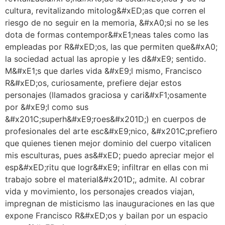
cultura, revitalizando mitolog&#xED;as que corren el
riesgo de no seguir en la memoria, &#xA0;si no se les
dota de formas contempor&#xE1;neas tales como las
empleadas por R&#xED;os, las que permiten que&#xA0;
la sociedad actual las apropie y les d&#xE9; sentido.
M&#xE1;s que darles vida &#xE9;l mismo, Francisco
R&#xED;os, curiosamente, prefiere dejar estos
personajes (llamados graciosa y cari&#xF1;osamente
por &#xE9;l como sus
&#x201C;superh&#xE9;roes&#x201D;) en cuerpos de
profesionales del arte esc&#xE9;nico, &#x201C;prefiero
que quienes tienen mejor dominio del cuerpo vitalicen
mis esculturas, pues as&#xED; puedo apreciar mejor el
esp&#xED;ritu que logr&#xE9; infiltrar en ellas con mi
trabajo sobre el material&#x201D;, admite. Al cobrar
vida y movimiento, los personajes creados viajan,
impregnan de misticismo las inauguraciones en las que
expone Francisco R&#xED;os y bailan por un espacio