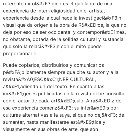
referente mitol&#xF3;gico es el gatillante de una
experiencia de inter-religiosidad en el artista,
experiencia desde la cual nace la investigaci&#xF3;n
visual que da origen a la obra de R&#xED;os, la que no
deja por eso de ser occidental y contempor&#xE1;nea,
no obstante, dotada de la solidez cultural y sustancial
que solo la relaci&#xF3;n con el mito puede
proporcionarle.
Puede copiarlos, distribuirlos y comunicarlos
p&#xFA;blicamente siempre que cite su autor y a la
revista&#xA0;ESC&#xC1;NER CULTURAL,
a&#xF1;adiendo url del texto. En cuanto a las
im&#xE1;genes publicadas en la revista debe consultar
con el autor de cada art&#xED;culo. A ra&#xED;z de
esa experiencia comenz&#xF3; su inter&#xE9;s por
culturas alternativas a la suya, el que no dej&#xF3; de
aumentar, hasta manifestarse est&#xE9;tica y
visualmente en sus obras de arte, que son