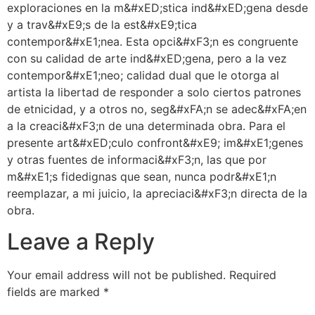
exploraciones en la m&#xED;stica ind&#xED;gena desde
y a trav&#xE9;s de la est&#xE9;tica
contempor&#xE1;nea. Esta opci&#xF3;n es congruente
con su calidad de arte ind&#xED;gena, pero a la vez
contempor&#xE1;neo; calidad dual que le otorga al
artista la libertad de responder a solo ciertos patrones
de etnicidad, y a otros no, seg&#xFA;n se adec&#xFA;en
a la creaci&#xF3;n de una determinada obra. Para el
presente art&#xED;culo confront&#xE9; im&#xE1;genes
y otras fuentes de informaci&#xF3;n, las que por
m&#xE1;s fidedignas que sean, nunca podr&#xE1;n
reemplazar, a mi juicio, la apreciaci&#xF3;n directa de la
obra.
Leave a Reply
Your email address will not be published.
Required
fields are marked
*