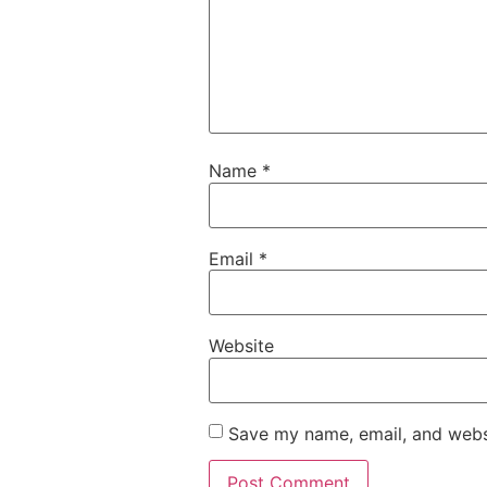
Name
*
Email
*
Website
Save my name, email, and websi