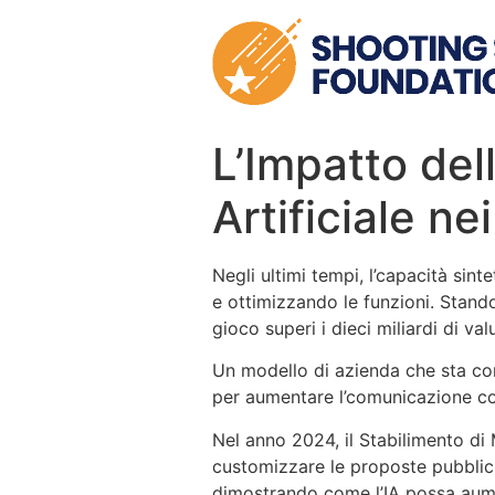
Skip
to
content
L’Impatto del
Artificiale n
Negli ultimi tempi, l’capacità sin
e ottimizzando le funzioni. Stando
gioco superi i dieci miliardi di val
Un modello di azienda che sta con
per aumentare l’comunicazione con 
Nel anno 2024, il Stabilimento di 
customizzare le proposte pubblici
dimostrando come l’IA possa aument