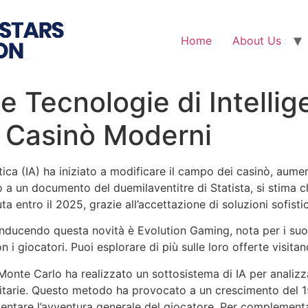
Home
About Us
le Tecnologie di Intelli
ei Casinò Moderni
tetica (IA) ha iniziato a modificare il campo dei casinò, aum
 a un documento del duemilaventitre di Statista, si stima che
uta entro il 2025, grazie all’accettazione di soluzioni sofisti
ducendo questa novità è Evolution Gaming, nota per i suoi 
i giocatori. Puoi esplorare di più sulle loro offerte visitan
Monte Carlo ha realizzato un sottosistema di IA per analizza
tarie. Questo metodo ha provocato a un crescimento del 15%
are l’avventura generale del giocatore. Per complementari d