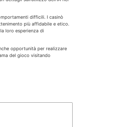
mportamenti difficili. I casinò
ttenimento più affidabile e etico.
la loro esperienza di
 anche opportunità per realizzare
rama del gioco visitando