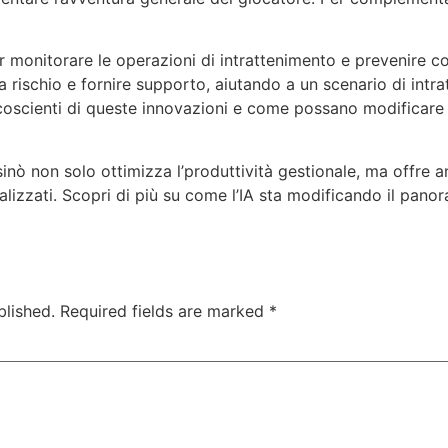
er monitorare le operazioni di intrattenimento e prevenire co
 a rischio e fornire supporto, aiutando a un scenario di intra
o coscienti di queste innovazioni e come possano modificare 
casinò non solo ottimizza l’produttività gestionale, ma offre
alizzati. Scopri di più su come l’IA sta modificando il pano
blished.
Required fields are marked
*