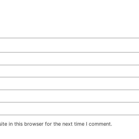
te in this browser for the next time I comment.