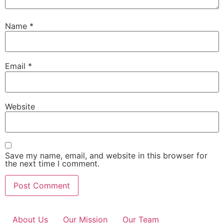
Name
*
Email
*
Website
Save my name, email, and website in this browser for
the next time I comment.
About Us
Our Mission
Our Team