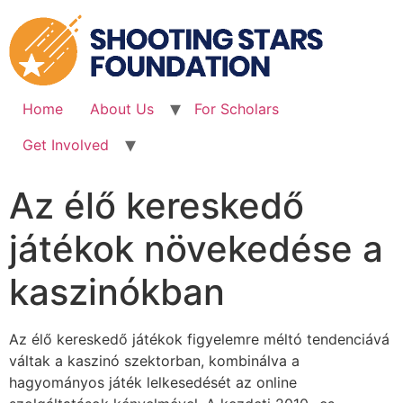
Skip
to
content
Home
About Us
For Scholars
Get Involved
Az élő kereskedő
játékok növekedése a
kaszinókban
Az élő kereskedő játékok figyelemre méltó tendenciává
váltak a kaszinó szektorban, kombinálva a
hagyományos játék lelkesedését az online