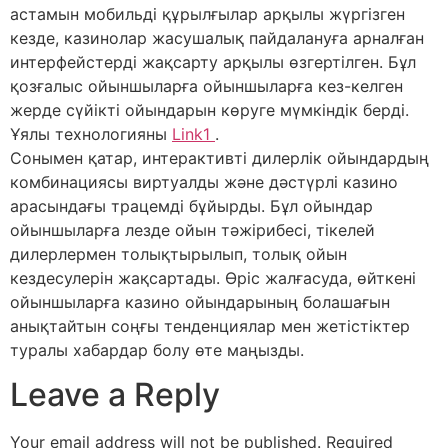
астамын мобильді құрылғылар арқылы жүргізген
кезде, казинолар жасушалық пайдалануға арналған
интерфейстерді жақсарту арқылы өзгертілген. Бұл
қозғалыс ойыншыларға ойыншыларға кез-келген
жерде сүйікті ойындарын көруге мүмкіндік берді.
Ұялы технологияны
Link1
.
Сонымен қатар, интерактивті дилерлік ойындардың
комбинациясы виртуалды және дәстүрлі казино
арасындағы трацемді бұйырды. Бұл ойындар
ойыншыларға лезде ойын тәжірибесі, тікелей
дилерлермен толықтырылып, толық ойын
кездесулерін жақсартады. Өріс жалғасуда, өйткені
ойыншыларға казино ойындарының болашағын
анықтайтын соңғы тенденциялар мен жетістіктер
туралы хабардар болу өте маңызды.
Leave a Reply
Your email address will not be published.
Required