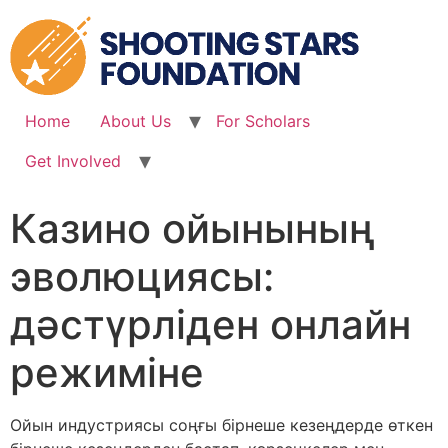
Skip
to
content
Home
About Us
For Scholars
Get Involved
Казино ойынының
эволюциясы:
дәстүрліден онлайн
режиміне
Ойын индустриясы соңғы бірнеше кезеңдерде өткен