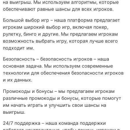
на выигрыш. Мы используем алгоритмы, которые
обеспечивают равные шансы для всех игроков.
Большой выбор игр – наша платформа предлагает
игрокам широкий выбор игр, включая покер,
рулетку, бинго и другие. Мы предлагаем игрокам
возможность выбрать игру, которая лучше всего
подходит им.
Безопасность – безопасность игроков – наша
основная задача. Мы используем современные
технологии для обеспечения безопасности игроков
и их данных.
Промокоды и бонусы – мы предлагаем игрокам
различные промокоды и бонусы, которые помогут
им начать играть и улучшить свои шансы на
выигрыш.
24/7 поддержка – наша команда поддержки