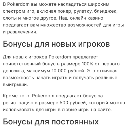
В Pokerdom вы можете насладиться широким
спектром игр, включая покер, рулетку, блэкджек,
слоты и многое другое. Наш онлайн казино
предлагает вам множество возможностей для игры
и развлечения.
Бонусы для новых игроков
Для новых игроков Pokerdom предлагает
приветственный бонус в размере 100% от первого
депозита, максимум 10 000 рублей. Это отличная
возможность начать играть и получать реальные
выигрыши.
Кроме того, Pokerdom предлагает бонус за
регистрацию в размере 500 рублей, который можно
использовать для игры в любые игры на сайте.
Бонусы для постоянных