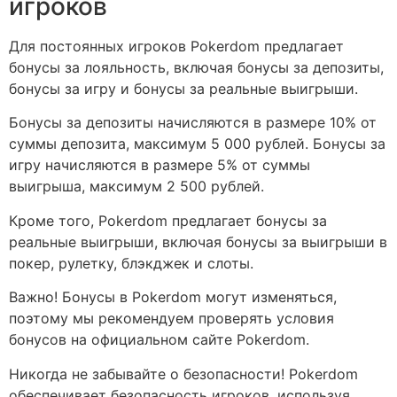
игроков
Для постоянных игроков Pokerdom предлагает
бонусы за лояльность, включая бонусы за депозиты,
бонусы за игру и бонусы за реальные выигрыши.
Бонусы за депозиты начисляются в размере 10% от
суммы депозита, максимум 5 000 рублей. Бонусы за
игру начисляются в размере 5% от суммы
выигрыша, максимум 2 500 рублей.
Кроме того, Pokerdom предлагает бонусы за
реальные выигрыши, включая бонусы за выигрыши в
покер, рулетку, блэкджек и слоты.
Важно! Бонусы в Pokerdom могут изменяться,
поэтому мы рекомендуем проверять условия
бонусов на официальном сайте Pokerdom.
Никогда не забывайте о безопасности! Pokerdom
обеспечивает безопасность игроков, используя