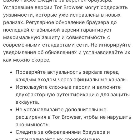
Устаревшие версии Tor Browser могут содержать
уязвимости, которые уже исправлены в новых
релизах. Регулярное обновление браузера до
последней стабильной версии гарантирует
максимальную защиту и совместимость с
современными стандартами сети. Не игнорируйте
уведомления об обновлениях и устанавливайте их
как можно скорее.
Проверяйте актуальность зеркала перед
каждым входом через официальные каналы.
Используйте сложные пароли и включите
двухфакторную аутентификацию для защиты
аккаунта.
Не устанавливайте дополнительные
расширения в Tor Browser, чтобы не нарушить
анонимность.
Следите за обновлениями браузера и
устанавливайте их своевременно.