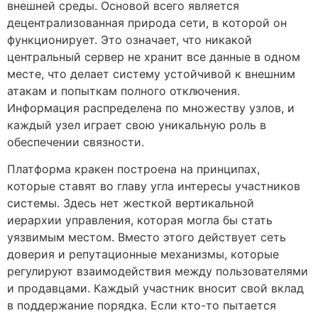
внешней среды. Основой всего является
децентрализованная природа сети, в которой он
функционирует. Это означает, что никакой
центральный сервер не хранит все данные в одном
месте, что делает систему устойчивой к внешним
атакам и попыткам полного отключения.
Информация распределена по множеству узлов, и
каждый узел играет свою уникальную роль в
обеспечении связности.
Платформа кракен построена на принципах,
которые ставят во главу угла интересы участников
системы. Здесь нет жесткой вертикальной
иерархии управления, которая могла бы стать
уязвимым местом. Вместо этого действует сеть
доверия и репутационные механизмы, которые
регулируют взаимодействия между пользователями
и продавцами. Каждый участник вносит свой вклад
в поддержание порядка. Если кто-то пытается