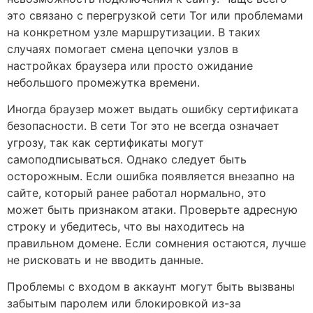
это связано с перегрузкой сети Tor или проблемами
на конкретном узле маршрутизации. В таких
случаях помогает смена цепочки узлов в
настройках браузера или просто ожидание
небольшого промежутка времени.
Иногда браузер может выдать ошибку сертификата
безопасности. В сети Tor это не всегда означает
угрозу, так как сертификаты могут
самоподписываться. Однако следует быть
осторожным. Если ошибка появляется внезапно на
сайте, который ранее работал нормально, это
может быть признаком атаки. Проверьте адресную
строку и убедитесь, что вы находитесь на
правильном домене. Если сомнения остаются, лучше
не рисковать и не вводить данные.
Проблемы с входом в аккаунт могут быть вызваны
забытым паролем или блокировкой из-за