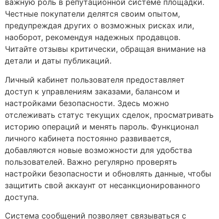
важную роль в репутационной системе площадки.
Честные покупатели делятся своим опытом,
предупреждая других о возможных рисках или,
наоборот, рекомендуя надежных продавцов.
Читайте отзывы критически, обращая внимание на
детали и даты публикаций.
Личный кабинет пользователя предоставляет
доступ к управлениям заказами, балансом и
настройками безопасности. Здесь можно
отслеживать статус текущих сделок, просматривать
историю операций и менять пароль. Функционал
личного кабинета постоянно развивается,
добавляются новые возможности для удобства
пользователей. Важно регулярно проверять
настройки безопасности и обновлять данные, чтобы
защитить свой аккаунт от несанкционированного
доступа.
Система сообщений позволяет связываться с