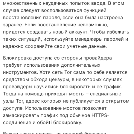
множественных неудачных попыток ввода. В этом
случае следует воспользоваться функцией
восстановления пароля, если она была настроена
заранее. Если восстановление невозможно,
придется создавать новый аккаунт. Чтобы избежать
таких ситуаций, используйте менеджеры паролей и
надежно сохраняйте свои учетные данные.
Блокировка доступа со стороны провайдера
требует использования дополнительных
инструментов. Хотя сеть Tor сама по себе является
средством обхода цензуры, в некоторых случаях
провайдеры научились блокировать и ее трафик.
Тогда на помощь приходят мосты – специальные
узлы Tor, адрес которых не публикуется в открытом
доступе. Использование мостов позволяет
замаскировать трафик под обычное HTTPS-
соединение и обойti блокировку.
Важно также следить за версией браузера.