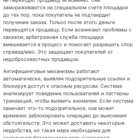
не переходят продавцу мгновенно. Они
замораживаются на специальном счете площадки
до тех пор, пока покупатель не подтвердит
получение заказа. Только после этого деньги
переводятся продавцу. Если возникают проблемы с
заказом, арбитражная служба площадки
вмешивается в процесс и помогает разрешить спор
справедливо. Это защищает покупателей от
недобросовестных продавцов.
Антифишинговые механизмы работают
автоматически, выявляя подозрительные ссылки и
блокируя доступ к опасным ресурсам. Система
анализирует поведение пользователей и паттерны
транзакций, чтобы выявить аномалии. Если система
замечает что-то подозрительное, она может
временно заблокировать операцию до выяснения
обстоятельств. Это может доставить некоторые
неудобства, но такая мера необходима для
сохранения безопасности всех участников.