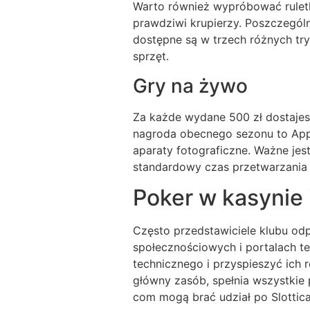
Warto również wypróbować ruletk
prawdziwi krupierzy. Poszczegól
dostępne są w trzech różnych try
sprzęt.
Gry na żywo
Za każde wydane 500 zł dostajesz
nagroda obecnego sezonu to Apple
aparaty fotograficzne. Ważne je
standardowy czas przetwarzania 
Poker w kasynie 
Często przedstawiciele klubu o
społecznościowych i portalach te
technicznego i przyspieszyć ich 
główny zasób, spełnia wszystkie 
com mogą brać udział po Slottica 