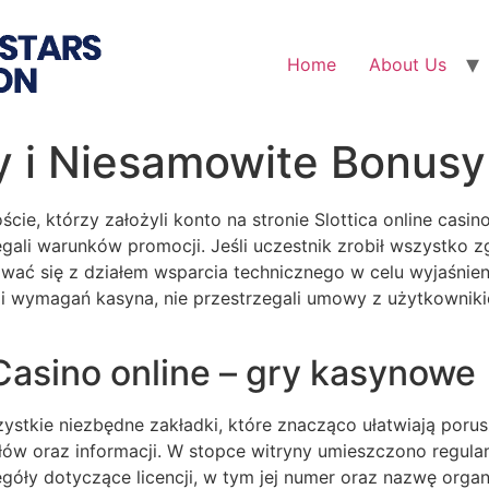
Home
About Us
y i Niesamowite Bonusy
e, którzy założyli konto na stronie Slottica online casino,
zegali warunków promocji. Jeśli uczestnik zrobił wszystko 
ować się z działem wsparcia technicznego w celu wyjaśnie
nili wymagań kasyna, nie przestrzegali umowy z użytkownik
Casino online – gry kasynowe
ystkie niezbędne zakładki, które znacząco ułatwiają porusz
łów oraz informacji. W stopce witryny umieszczono regulami
góły dotyczące licencji, w tym jej numer oraz nazwę organu