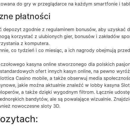
zowana do gry w przeglądarce na każdym smartfonie i tabl
zne płatności
ić depozyt zgodnie z regulaminem bonusów, aby uzyskać 
mogą korzystać z ulubionych gier, bonusów i zakładów sp
rzystania z komputera.
nnie, co tydzień i co miesiąc, a ich nagrody obejmują przed
 czołowego kasyna online stworzonego dla polskich pasjon
standardowych ofert innych kasyn online, na pewno wyróżni
Slottica Casino mobile, a także obserwuj media społecznoś
asynowe, jakie można aktualnie znaleźć w lobby kasyna Slo
operów, a także dzięki wygodnym filtrom. Łącznie udost
 jednorękich bandytów, ale są powalające wizualnie. Znajd
wnież nowoczesne sloty 3D.
ozytach: