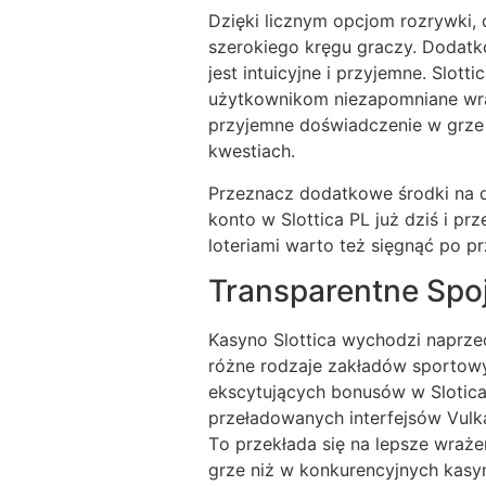
Dzięki licznym opcjom rozrywki,
szerokiego kręgu graczy. Dodatkow
jest intuicyjne i przyjemne. Slo
użytkownikom niezapomniane wraże
przyjemne doświadczenie w grze d
kwestiach.
Przeznacz dodatkowe środki na d
konto w Slottica PL już dziś i p
loteriami warto też sięgnąć po pr
Transparentne Spo
Kasyno Slottica wychodzi naprz
różne rodzaje zakładów sportowy
ekscytujących bonusów w Slotica
рrzеłаdоwаnyсh іntеrfеjsów Vulk
Tо рrzеkłаdа sіę nа lерszе wrаż
grzе nіż w kоnkurеnсyjnyсh kаsyn