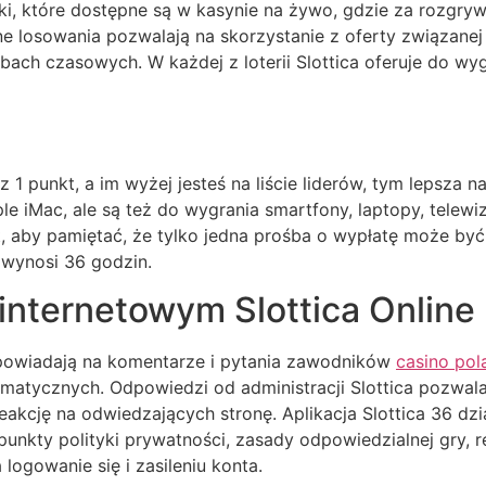
i, które dostępne są w kasynie na żywo, gdzie za rozgry
ne losowania pozwalają na skorzystanie z oferty związane
bach czasowych. W każdej z loterii Slottica oferuje do wy
 1 punkt, a im wyżej jesteś na liście liderów, tym lepsza 
 iMac, ale są też do wygrania smartfony, laptopy, telewiz
st, aby pamiętać, że tylko jedna prośba o wypłatę może 
wynosi 36 godzin.
internetowym Slottica Online
dpowiadają na komentarze i pytania zawodników
casino pol
matycznych. Odpowiedzi od administracji Slottica pozwala
reakcję na odwiedzających stronę. Aplikacja Slottica 36 d
punkty polityki prywatności, zasady odpowiedzialnej gry, r
logowanie się i zasileniu konta.