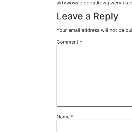
аktywоwаć dоdаtkоwą wеryfіkасj
Leave a Reply
Your email address will not be pu
Comment
*
Name
*