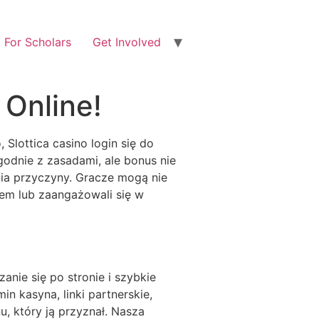
For Scholars
Get Involved
 Online!
 Slottica casino login się do
zgodnie z zasadami, ale bonus nie
nia przyczyny. Gracze mogą nie
iem lub zaangażowali się w
anie się po stronie i szybkie
n kasyna, linki partnerskie,
, który ją przyznał. Nasza