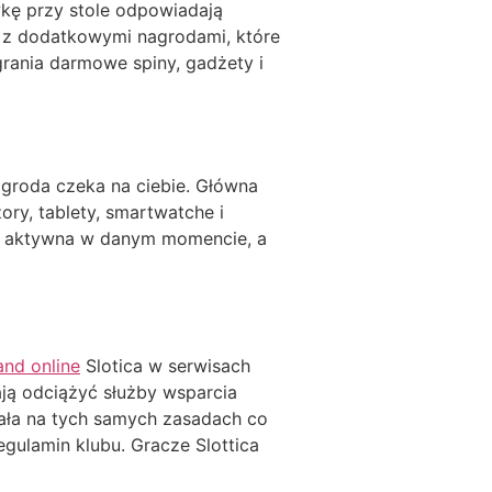
wkę przy stole odpowiadają
j z dodatkowymi nagrodami, które
grania darmowe spiny, gadżety i
nagroda czeka na ciebie. Główna
ory, tablety, smartwatche i
być aktywna w danym momencie, a
and online
Slotica w serwisach
ją odciążyć służby wsparcia
ziała na tych samych zasadach co
egulamin klubu. Gracze Slottica