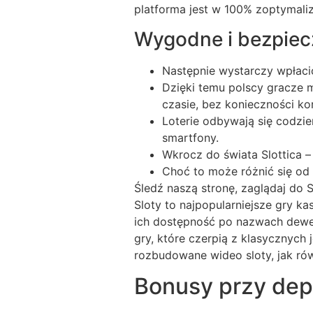
platforma jest w 100% zoptymali
Wygodne i bezpiec
Następnie wystarczy wpłac
Dzięki temu polscy gracze 
czasie, bez konieczności ko
Loterie odbywają się codzie
smartfony.
Wkrocz do świata Slottica –
Choć to może różnić się od 
Śledź naszą stronę, zaglądaj do 
Sloty to najpopularniejsze gry k
ich dostępność po nazwach dewel
gry, które czerpią z klasycznych
rozbudowane wideo sloty, jak ró
Bonusy przy dep