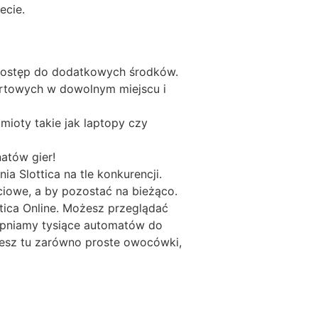
ecie.
dostęp do dodatkowych środków.
ortowych w dowolnym miejscu i
mioty takie jak laptopy czy
atów gier!
a Slottica na tle konkurencji.
ciowe, a by pozostać na bieżąco.
ttica Online. Możesz przeglądać
ępniamy tysiące automatów do
ziesz tu zarówno proste owocówki,