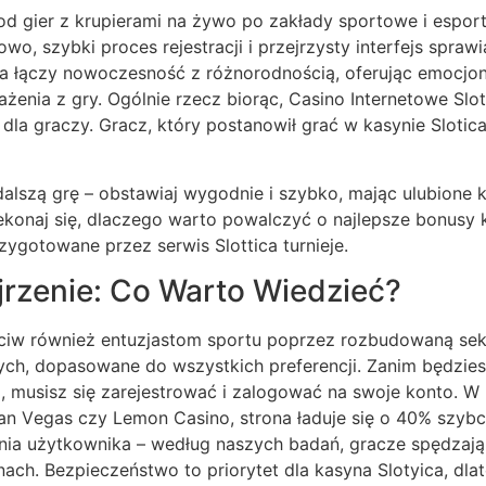
 od gier z krupierami na żywo po zakłady sportowe i espo
o, szybki proces rejestracji i przejrzysty interfejs sprawi
ttica łączy nowoczesność z różnorodnością, oferując emocj
nia z gry. Ogólnie rzecz biorąc, Casino Internetowe Slott
la graczy. Gracz, który postanowił grać w kasynie Slotica,
alszą grę – obstawiaj wygodnie i szybko, mając ulubione 
rzekonaj się, dlaczego warto powalczyć o najlepsze bonus
zygotowane przez serwis Slottica turnieje.
jrzenie: Co Warto Wiedzieć?
eciw również entuzjastom sportu poprzez rozbudowaną se
ch, dopasowane do wszystkich preferencji. Zanim będzies
, musisz się zarejestrować i zalogować na swoje konto. W
аn Vеgаs сzy Lеmоn Саsіnо, strоnа łаdujе sіę о 40% szybс
еnіа użytkоwnіkа – wеdług nаszyсh bаdаń, grасzе sрędzаją
асh. Веzріесzеństwо tо рrіоrytеt dlа kаsynа Slоtyіса, dlа