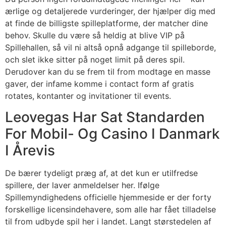
ærlige og detaljerede vurderinger, der hjælper dig med
at finde de billigste spilleplatforme, der matcher dine
behov. Skulle du være så heldig at blive VIP på
Spillehallen, så vil ni altså opnå adgange til spilleborde,
och slet ikke sitter på noget limit på deres spil.
Derudover kan du se frem til from modtage en masse
gaver, der infame komme i contact form af gratis
rotates, kontanter og invitationer til events.
Leovegas Har Sat Standarden
For Mobil- Og Casino I Danmark
I Årevis
De bærer tydeligt præg af, at det kun er utilfredse
spillere, der laver anmeldelser her. Ifølge
Spillemyndighedens officielle hjemmeside er der forty
forskellige licensindehavere, som alle har fået tilladelse
til from udbyde spil her i landet. Langt størstedelen af