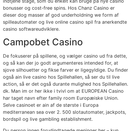
indtjene stage, som du enkelt kan bruge på nye casino
bonusser og cost-free spins. Hos Chanz Casino er
dieser dog masser af god underholdning we form af
spilleautomater og live online casino spil fra anerkendte
casino softwareudviklere.
Campobet Casino
De fokuserer på spillene, og vælger casino ud fra dette,
og så kan der jo godt argumenteres intended for, at
sjove silhouetter og fikse farver er ligegyldige. Du finder
også ain live casino hos Spillehallen, så ser du til live
action, så er det også durante mulighed hos Spillehallen.
dk. Man im or her ikke i tvivl om at EUROPEAN Casino
har taget navn efter family room Europæiske Union.
Selve casinoet er ain af de største i Europa
mediterranean sea over 2. 500 slotautomater, jackpots,
bordspil og live gambling establishment.
Du person ingen forudindtagede meninger her – kun