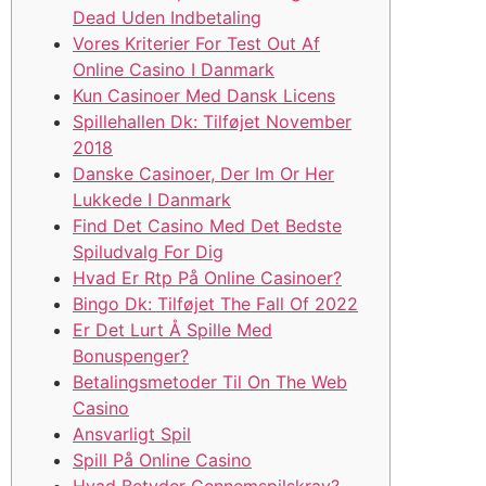
Dead Uden Indbetaling
Vores Kriterier For Test Out Af
Online Casino I Danmark
Kun Casinoer Med Dansk Licens
Spillehallen Dk: Tilføjet November
2018
Danske Casinoer, Der Im Or Her
Lukkede I Danmark
Find Det Casino Med Det Bedste
Spiludvalg For Dig
Hvad Er Rtp På Online Casinoer?
Bingo Dk: Tilføjet The Fall Of 2022
Er Det Lurt Å Spille Med
Bonuspenger?
Betalingsmetoder Til On The Web
Casino
Ansvarligt Spil
Spill På Online Casino