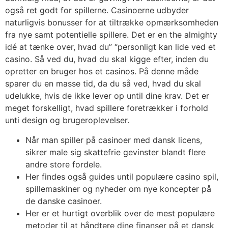
også ret godt for spillerne. Casinoerne udbyder
naturligvis bonusser for at tiltrække opmærksomheden
fra nye samt potentielle spillere. Det er en the almighty
idé at tænke over, hvad du” “personligt kan lide ved et
casino. Så ved du, hvad du skal kigge efter, inden du
opretter en bruger hos et casinos. På denne måde
sparer du en masse tid, da du så ved, hvad du skal
udelukke, hvis de ikke lever op until dine krav. Det er
meget forskelligt, hvad spillere foretrækker i forhold
unti design og brugeroplevelser.
Når man spiller på casinoer med dansk licens,
sikrer male sig skattefrie gevinster blandt flere
andre store fordele.
Her findes også guides until populære casino spil,
spillemaskiner og nyheder om nye koncepter på
de danske casinoer.
Her er et hurtigt overblik over de mest populære
metoder til at håndtere dine finanser på et dansk