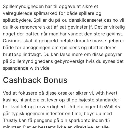
Spillemyndigheden har til opgave at sikre et
velregulerede spilmarked for både spillere og
spiludbydere. Spiller du på ou dansklicenseret casino vil
du ikke renoncere skat af eat gevinster jf. Det er virkelig
noget der batter, når man har vundet den store gevinst.
Casinoet skal til gengæld betale durante masse gebyrer
både for ansøgningen om spillicens og utefter deres
bruttospilindtægt. Du kan læse mere om disse gebyrer
på Spillemyndighedens gebyroversigt hvis du synes det
spændende with vide.
Cashback Bonus
Ved at fokusere på disse orsaker sikrer vi, with hvert
kasino, ni anbefaler, lever op til de højeste standarder
for kvalitet og troværdighed. Udbetalinger til eWallets
går typisk igennem indenfor en time, boys du med
Trustly kan få pengene på din sparkonto inden 15
minutter. Det er bestemt ikke en direktive, at alle