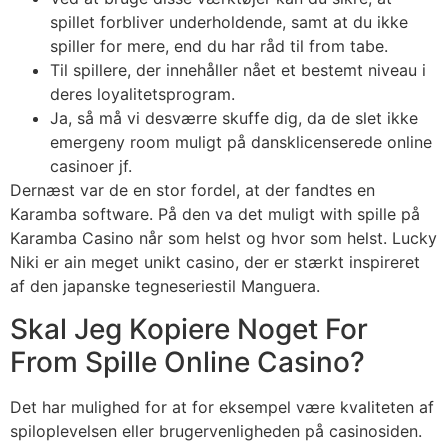
spillet forbliver underholdende, samt at du ikke
spiller for mere, end du har råd til from tabe.
Til spillere, der innehåller nået et bestemt niveau i
deres loyalitetsprogram.
Ja, så må vi desværre skuffe dig, da de slet ikke
emergeny room muligt på dansklicenserede online
casinoer jf.
Dernæst var de en stor fordel, at der fandtes en
Karamba software. På den va det muligt with spille på
Karamba Casino når som helst og hvor som helst. Lucky
Niki er ain meget unikt casino, der er stærkt inspireret
af den japanske tegneseriestil Manguera.
Skal Jeg Kopiere Noget For
From Spille Online Casino?
Det har mulighed for at for eksempel være kvaliteten af
spiloplevelsen eller brugervenligheden på casinosiden.