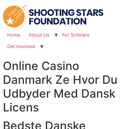
Skip
to
content
Home
About Us
For Scholars
Get Involved
Online Casino
Danmark Ze Hvor Du
Udbyder Med Dansk
Licens
Bedste Danske