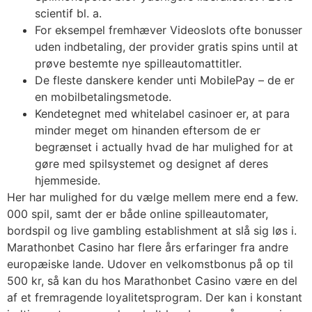
scientif bl. a.
For eksempel fremhæver Videoslots ofte bonusser
uden indbetaling, der provider gratis spins until at
prøve bestemte nye spilleautomattitler.
De fleste danskere kender unti MobilePay – de er
en mobilbetalingsmetode.
Kendetegnet med whitelabel casinoer er, at para
minder meget om hinanden eftersom de er
begrænset i actually hvad de har mulighed for at
gøre med spilsystemet og designet af deres
hjemmeside.
Her har mulighed for du vælge mellem mere end a few.
000 spil, samt der er både online spilleautomater,
bordspil og live gambling establishment at slå sig løs i.
Marathonbet Casino har flere års erfaringer fra andre
europæiske lande. Udover en velkomstbonus på op til
500 kr, så kan du hos Marathonbet Casino være en del
af et fremragende loyalitetsprogram. Der kan i konstant