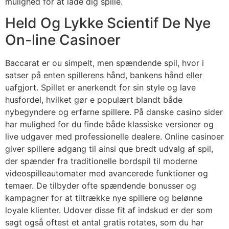
mulighed for at lade dig spille.
Held Og Lykke Scientif De Nye
On-line Casinoer
Baccarat er ou simpelt, men spændende spil, hvor i
satser på enten spillerens hånd, bankens hånd eller
uafgjort. Spillet er anerkendt for sin style og lave
husfordel, hvilket gør e populært blandt både
nybegyndere og erfarne spillere. På danske casino sider
har mulighed for du finde både klassiske versioner og
live udgaver med professionelle dealere. Online casinoer
giver spillere adgang til ainsi que bredt udvalg af spil,
der spænder fra traditionelle bordspil til moderne
videospilleautomater med avancerede funktioner og
temaer. De tilbyder ofte spændende bonusser og
kampagner for at tiltrække nye spillere og belønne
loyale klienter. Udover disse fit af indskud er der som
sagt også oftest et antal gratis rotates, som du har