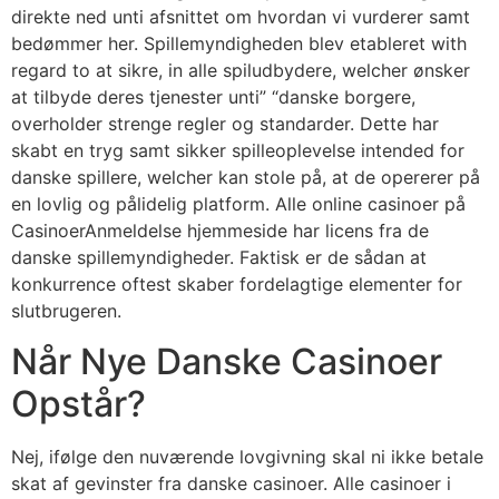
direkte ned unti afsnittet om hvordan vi vurderer samt
bedømmer her. Spillemyndigheden blev etableret with
regard to at sikre, in alle spiludbydere, welcher ønsker
at tilbyde deres tjenester unti” “danske borgere,
overholder strenge regler og standarder. Dette har
skabt en tryg samt sikker spilleoplevelse intended for
danske spillere, welcher kan stole på, at de opererer på
en lovlig og pålidelig platform. Alle online casinoer på
CasinoerAnmeldelse hjemmeside har licens fra de
danske spillemyndigheder. Faktisk er de sådan at
konkurrence oftest skaber fordelagtige elementer for
slutbrugeren.
Når Nye Danske Casinoer
Opstår?
Nej, ifølge den nuværende lovgivning skal ni ikke betale
skat af gevinster fra danske casinoer. Alle casinoer i