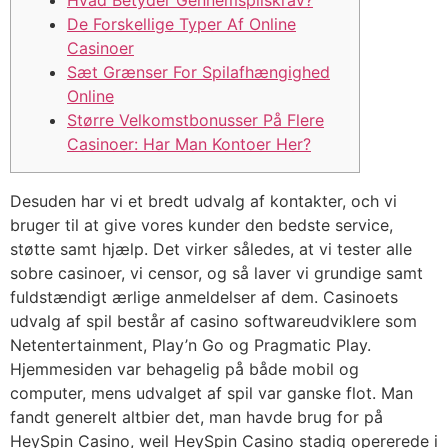
Hvad Betyder Gennemspilskrav?
De Forskellige Typer Af Online
Casinoer
Sæt Grænser For Spilafhængighed
Online
Større Velkomstbonusser På Flere
Casinoer: Har Man Kontoer Her?
Desuden har vi et bredt udvalg af kontakter, och vi
bruger til at give vores kunder den bedste service,
støtte samt hjælp. Det virker således, at vi tester alle
sobre casinoer, vi censor, og så laver vi grundige samt
fuldstændigt ærlige anmeldelser af dem. Casinoets
udvalg af spil består af casino softwareudviklere som
Netentertainment, Play’n Go og Pragmatic Play.
Hjemmesiden var behagelig på både mobil og
computer, mens udvalget af spil var ganske flot. Man
fandt generelt altbier det, man havde brug for på
HeySpin Casino, weil HeySpin Casino stadig opererede i